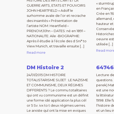
HISTOIRE DES ARTS L’ART ET LA
« sturmtru
GUERRE ARTS, ETATS ET POUVOIRS
en Français
JOHN HEARTFIELD « Adolf le
Crée en 19
surhomme avale de l’or et recrache
allemand, 
des insanités » Présentation de
hauteur et
l’artiste NOM: Heartfield –
Conservée
PRENOVtJ0hn – DATES: né en 1891 –
Historiche
NATIONALITE: Aile -BIOGRAPHIE:
oeuvre est
Après il étudie à l’école des d Sni* to
utilisée […]
View Munich, et travaille ensuite […]
Read mor
Read more
DM Histoire 2
64746
24/01/2015 DM HISTOIRE
Lecture de
TOTALISTARISME SUJET : LE NAZISME
questions. 
ET COMMUNISME, DEUX RÉGIMES
perek) Mat
DIFFERENTS ? Le commu totalitaires
est une no
qui ont vu communisme est un définit
la littéra
une forme idé application la plus cél
1998. Elle 
or 5 Sv. ivx to t deux régimes uerres.
l’histoire
Le arxiste qul ont la mise en eviques
et un lieu 