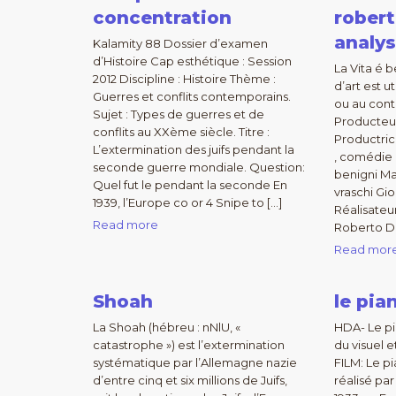
concentration
robert
analy
Kalamity 88 Dossier d’examen
d’Histoire Cap esthétique : Session
La Vita é
2012 Discipline : Histoire Thème :
d’art est u
Guerres et conflits contemporains.
ou au cont
Sujet : Types de guerres et de
Producteur
conflits au XXème siècle. Titre :
Productric
L’extermination des juifs pendant la
, comédie 
seconde guerre mondiale. Question:
benigni Ma
Quel fut le pendant la seconde En
vraschi Gio
1939, l’Europe co or 4 Snipe to […]
Réalisateu
Read more
Roberto Da
Read mor
Shoah
le pia
La Shoah (hébreu : nNlU, «
HDA- Le pi
catastrophe ») est l’extermination
du visuel e
systématique par l’Allemagne nazie
FILM: Le pi
d’entre cinq et six millions de Juifs,
réalisé p