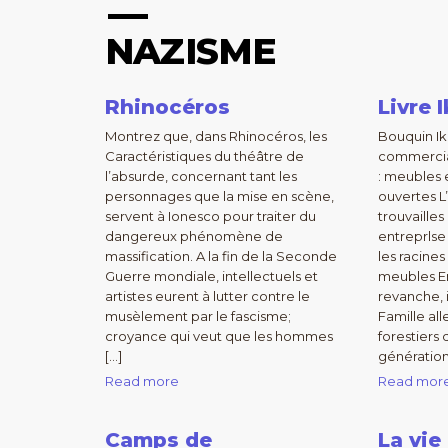
NAZISME
Rhinocéros
Livre 
Montrez que, dans Rhinocéros, les
Bouquin I
Caractéristiques du théâtre de
commercial
l’absurde, concernant tant les
: meubles 
personnages que la mise en scène,
ouvertes L’
servent à Ionesco pour traiter du
trouvaille
dangereux phénomène de
entreprlse 
massification. A la fin de la Seconde
les racine
Guerre mondiale, intellectuels et
meubles En
artistes eurent à lutter contre le
revanche, 
musèlement par le fascisme;
Famille al
croyance qui veut que les hommes
forestiers 
[…]
génération
Read more
Read mor
Camps de
La vie