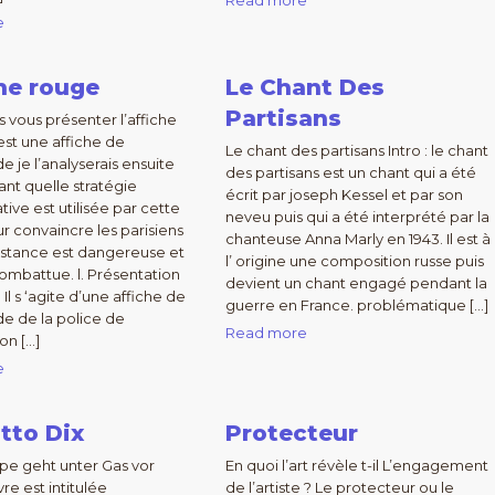
Read more
e
che rouge
Le Chant Des
Partisans
is vous présenter l’affiche
est une affiche de
Le chant des partisans Intro : le chant
 je l’analyserais ensuite
des partisans est un chant qui a été
ant quelle stratégie
écrit par joseph Kessel et par son
ive est utilisée par cette
neveu puis qui a été interprété par la
ur convaincre les parisiens
chanteuse Anna Marly en 1943. Il est à
istance est dangereuse et
l’ origine une composition russe puis
combattue. l. Présentation
devient un chant engagé pendant la
Il s ‘agite d’une affiche de
guerre en France. problématique […]
e de la police de
Read more
on […]
e
tto Dix
Protecteur
pe geht unter Gas vor
En quoi l’art révèle t-il L’engagement
re est intitulée
de l’artiste ? Le protecteur ou le