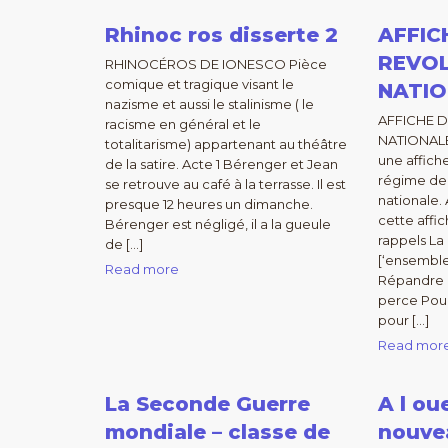
Rhinoc ros disserte 2
AFFIC
REVO
RHINOCÉROS DE IONESCO Pièce
comique et tragique visant le
NATIO
nazisme et aussi le stalinisme ( le
AFFICHE D
racisme en général et le
NATIONALE 
totalitarisme) appartenant au théâtre
une affic
de la satire. Acte 1 Bérenger et Jean
régime de 
se retrouve au café à la terrasse. Il est
nationale.
presque 12 heures un dimanche.
cette affic
Bérenger est négligé, il a la gueule
rappels L
de […]
[‘ensemble
Read more
Répandre u
perce Pour
pour […]
Read mor
La Seconde Guerre
A l ou
mondiale – classe de
nouve