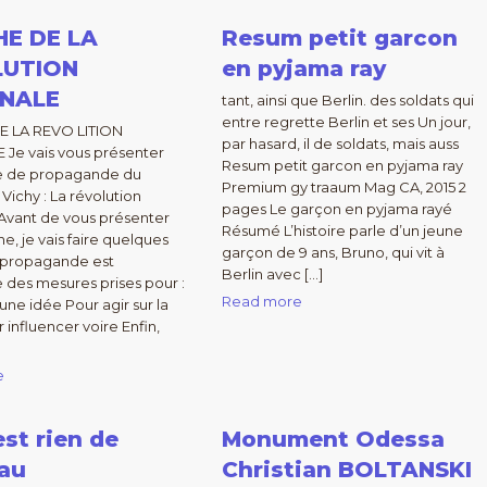
HE DE LA
Resum petit garcon
LUTION
en pyjama ray
NALE
tant, ainsi que Berlin. des soldats qui
entre regrette Berlin et ses Un jour,
E LA REVO LITION
par hasard, il de soldats, mais auss
Je vais vous présenter
Resum petit garcon en pyjama ray
he de propagande du
Premium gy traaum Mag CA, 2015 2
Vichy : La révolution
pages Le garçon en pyjama rayé
 Avant de vous présenter
Résumé L’histoire parle d’un jeune
he, je vais faire quelques
garçon de 9 ans, Bruno, qui vit à
a propagande est
Berlin avec […]
 des mesures prises pour :
Read more
ne idée Pour agir sur la
 influencer voire Enfin,
e
est rien de
Monument Odessa
au
Christian BOLTANSKI