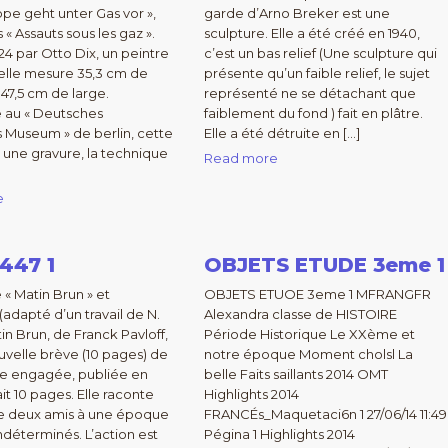
ppe geht unter Gas vor »,
garde d’Arno Breker est une
 « Assauts sous les gaz ».
sculpture. Elle a été créé en 1940,
24 par Otto Dix, un peintre
c’est un bas relief (Une sculpture qui
elle mesure 35,3 cm de
présente qu’un faible relief, le sujet
 47,5 cm de large.
représenté ne se détachant que
 au « Deutsches
faiblement du fond ) fait en plâtre.
s Museum » de berlin, cette
Elle a été détruite en […]
 une gravure, la technique
Read more
e
447 1
OBJETS ETUDE 3eme 1
 « Matin Brun » et
OBJETS ETUOE 3eme 1 MFRANGFR
(adapté d’un travail de N.
Alexandra classe de HISTOIRE
in Brun, de Franck Pavloff,
Période Historique Le XXème et
uvelle brève (10 pages) de
notre époque Moment cholsl La
ture engagée, publiée en
belle Faits saillants 2014 OMT
fait 10 pages. Elle raconte
Highlights 2014
 de deux amis à une époque
FRANCÉs_Maquetaci6n 1 27/06/14 11:49
indéterminés. L’action est
Pégina 1 Highlights 2014