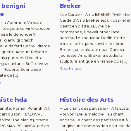
 benigni
Breker
se
« Le Garde » , Arno BREKER, 1940. « Le
Garde d’Arno Breker est un bas-relief
 bella Comment Vœuvre
géant en plâtre. Œuvre de
tilisée pour servir le pouvoir
commande, il devait orner l’axe
raire le dénoncer ?
nord-sud du nouveau Berlin. Cette
 . gianluigi brasch
œuvre ne fut jamais installée. Arno
e : elda ferri Genre : drame
Breker, un sculpteur nazi : Dans sa
, guerre Acteur : Roberto
jeunesse, Arno Breker a étudié la
risa paredes Nicoletta
sculpture antique en France puis […]
rgio cantarini Sni* to View
Read more
r : Roberto Scénariste :
te de […]
e
niste hda
Histoire des Arts
aniste, Roman Polanski Art
-« Le chant des partisans » : Arts Etats
t art du son. 1. L’ŒUVRE :
Pouvoir : De la mélodie… au chant
aniste (The pianist), drame
engagé Le chant des partisans est à
ar ROMAN POLANSKI (né en
l’origine une composition en russe de