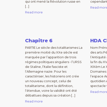
qui ont mené la Révolution russe en
cependant
[…]
Read mor
Read more
Chapitre 6
HDA Ch
PARTIE Le siècle des totalitarismes La
Nom Préno
première moitié du XXe siècle est
des arts P
marquée par l’apparition de trois
l’Antiquité
régimes politiques singuliers • l’URSS
la fin du X
de Staline, l’Italie fasciste et
XIXèm Le 
l’Allemagne nazie. Pour les
Domaines a
caractériser, les historiens ont crée
l’espace A
un nouveau concept, celui de
quotidien 
totalitarisme, dont la définition,
spectacle v
l’étendue, voire la validité ont été
Read mor
débattues depuis sa création […]
Read more