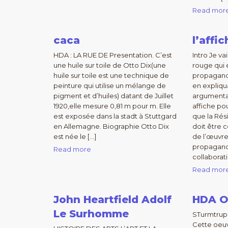
Read mor
caca
l’affi
HDA : LA RUE DE Presentation. C’est
Intro Je va
une huile sur toile de Otto Dix(une
rouge qui 
huile sur toile est une technique de
propagande
peinture qui utilise un mélange de
en expliqu
pigment et d’huiles) datant de Juillet
argumentat
1920,elle mesure 0,81 m pour m. Elle
affiche po
est exposée dans la stadt à Stuttgard
que la Rés
en Allemagne. Biographie Otto Dix
doit être 
est née le […]
de l’œuvre 
propagand
Read more
collaborati
Read mor
John Heartfield Adolf
HDA O
Le Surhomme
STurmtrup
Cette oeuv