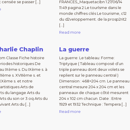
 censée se passer […]
FRANCES_Maquetacibn 1 27/06/14
11:49 pagina 2 Le tourlsme dans le
e
monde chiffres clés Le tourisme, c12
du d2veIoppement. de la prosp2rit2
[…]
Read more
arlie Chaplin
La guerre
m Classe Fiche histoire
La guerre: Le tableau: Forme:
ériodes historiques De
Triptyque ( Tableau composé d’un
 au IXème s. Du IXème s. à
triple panneau dont deux volets se
VIIème s. XVIIIème s. et
replient sur le panneau central )
XXème s. et notre
Dimension : 468×204 crn. Le panneau
rtistiques Arts de
central mesure 204 x 204 cm et les
rts du langage Arts du
panneaux de chaque côté mesurent
Arts du son or 3 oq Arts du
204 x 102 cm chacun. Date : Entre
ivant Arts du […]
1929 et 1932 Technique : Tempera […]
e
Read more