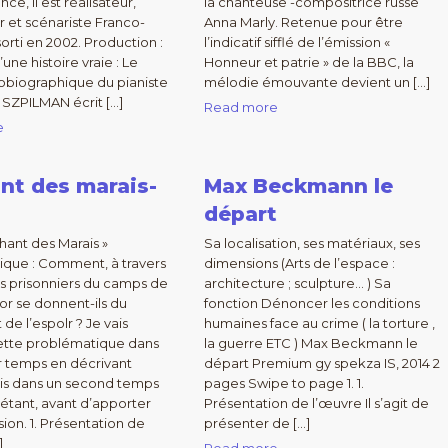
nce, il est réalisateur,
la chanteuse -compositrice russe
 et scénariste Franco-
Anna Marly. Retenue pour être
sorti en 2002. Production :
l’indicatif sifflé de l’émission «
ne histoire vraie : Le
Honneur et patrie » de la BBC, la
obiographique du pianiste
mélodie émouvante devient un […]
SZPILMAN écrit […]
Read more
e
nt des marais-
Max Beckmann le
départ
hant des Marais »
Sa localisation, ses matériaux, ses
que : Comment, à travers
dimensions (Arts de l’espace :
les prisonniers du camps de
architecture ; sculpture… ) Sa
r se donnent-ils du
fonction Dénoncer les conditions
de l’espolr ? Je vais
humaines face au crime ( la torture ,
ette problématique dans
la guerre ETC ) Max Beckmann le
r temps en décrivant
départ Premium gy spekza IS, 2014 2
is dans un second temps
pages Swipe to page 1. 1.
rétant, avant d’apporter
Présentation de l’œuvre Il s’agit de
ion. 1. Présentation de
présenter de […]
]