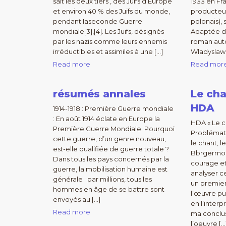
sait les deux tiers , des Juifs d’Europe
1933 en Fra
et environ 40 % des Juifs du monde,
producteur
pendant Iaseconde Guerre
polonais), 
mondiale[3],[4]. Les Juifs, désignés
Adaptée d’u
par les nazis comme leurs ennemis
roman aut
irréductibles et assimiles à une […]
Wladyslaw 
Read more
Read mor
résumés annales
Le cha
HDA
1914-1918 : Première Guerre mondiale
: En août 1914 éclate en Europe la
HDA « Le c
Première Guerre Mondiale. Pourquoi
Problémati
cette guerre, d’un genre nouveau,
le chant, 
est-elle qualifiée de guerre totale ?
Bbrgermoo
Dans tous les pays concernés par la
courage et 
guerre, la mobilisation humaine est
analyser c
générale : par millions, tous les
un premie
hommes en âge de se battre sont
l’œuvre pu
envoyés au […]
en l’interp
Read more
ma conclus
l’oeuvre […