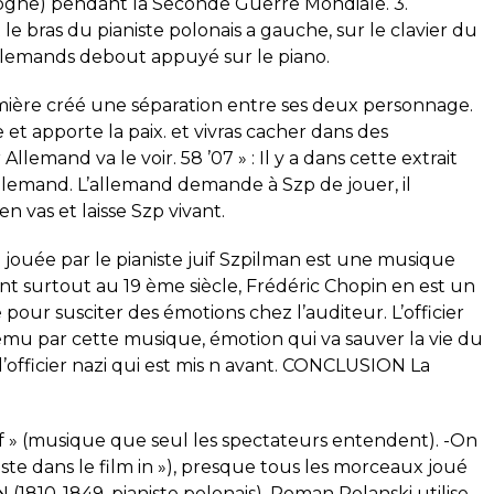
ologne) pendant la Seconde Guerre Mondiale. 3.
 le bras du pianiste polonais a gauche, sur le clavier du
 allemands debout appuyé sur le piano.
umière créé une séparation entre ses deux personnage.
 et apporte la paix. et vivras cacher dans des
emand va le voir. 58 ’07 » : Il y a dans cette extrait
allemand. L’allemand demande à Szp de jouer, il
s’en vas et laisse Szp vivant.
 jouée par le pianiste juif Szpilman est une musique
 surtout au 19 ème siècle, Frédéric Chopin en est un
our susciter des émotions chez l’auditeur. L’officier
mu par cette musique, émotion qui va sauver la vie du
e l’officier nazi qui est mis n avant. CONCLUSION La
 of » (musique que seul les spectateurs entendent). -On
ste dans le film in »), presque tous les morceaux joué
810-1849, pianiste polonais). Roman Polanski utilise