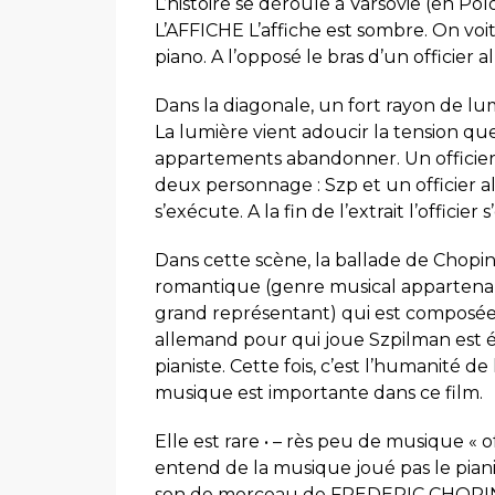
L’histoire se déroule à Varsovie (en P
L’AFFICHE L’affiche est sombre. On voit
piano. A l’opposé le bras d’un officier
Dans la diagonale, un fort rayon de l
La lumière vient adoucir la tension que
appartements abandonner. Un officier All
deux personnage : Szp et un officier 
s’exécute. A la fin de l’extrait l’officier 
Dans cette scène, la ballade de Chopin
romantique (genre musical appartenant
grand représentant) qui est composée p
allemand pour qui joue Szpilman est é
pianiste. Cette fois, c’est l’humanité d
musique est importante dans ce film.
Elle est rare • – rès peu de musique «
entend de la musique joué pas le piani
son de morceau de FREDERIC CHOPIN (1