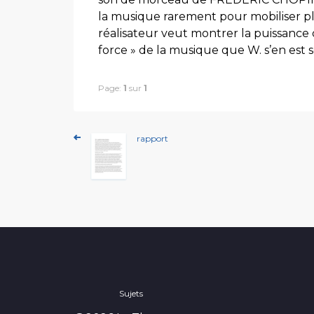
la musique rarement pour mobiliser pl
réalisateur veut montrer la puissance q
force » de la musique que W. s’en est 
Page:
1
sur
1
rapport
Sujets