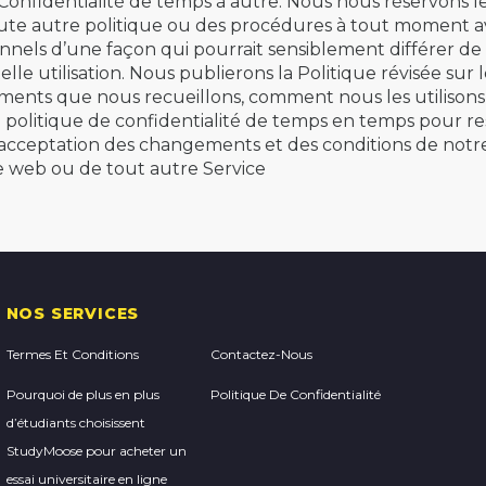
onfidentialité de temps à autre. Nous nous réservons le
toute autre politique ou des procédures à tout moment a
nnels d’une façon qui pourrait sensiblement différer de c
elle utilisation. Nous publierons la Politique révisée sur 
ements que nous recueillons, comment nous les utilisons 
 politique de confidentialité de temps en temps pour rest
cceptation des changements et des conditions de notre 
ite web ou de tout autre Service
NOS SERVICES
Termes Et Conditions
Contactez-Nous
Pourquoi de plus en plus
Politique De Confidentialité
d’étudiants choisissent
StudyMoose pour acheter un
essai universitaire en ligne