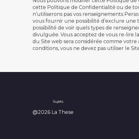
Nous pouvons modifier cette Politique de C
cette Politique de Confidentialité ou de 
n’utiliserons pas vos renseignements Perso
vous fournir une possibilité d’exclure une t
possibilité de voir quels types de renseign
divulguée. Vous acceptez de vous re-lire la
du Site web sera considérée comme votre a
conditions, vous ne devez pas utiliser le S
Sujets
@2026 La These