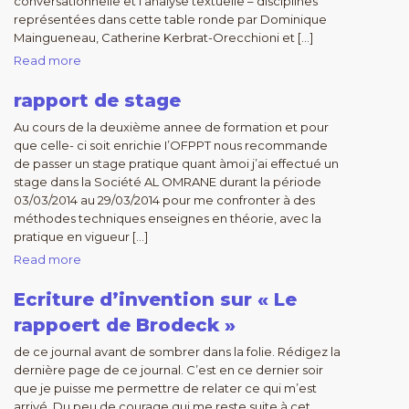
conversationnelle et l’analyse textuelle – disciplines
représentées dans cette table ronde par Dominique
Maingueneau, Catherine Kerbrat-Orecchioni et […]
Read more
rapport de stage
Au cours de la deuxième annee de formation et pour
que celle- ci soit enrichie I’OFPPT nous recommande
de passer un stage pratique quant àmoi j’ai effectué un
stage dans la Société AL OMRANE durant la période
03/03/2014 au 29/03/2014 pour me confronter à des
méthodes techniques enseignes en théorie, avec la
pratique en vigueur […]
Read more
Ecriture d’invention sur « Le
rappoert de Brodeck »
de ce journal avant de sombrer dans la folie. Rédigez la
dernière page de ce journal. C’est en ce dernier soir
que je puisse me permettre de relater ce qui m’est
arrivé. Du peu de courage qui me reste suite à cet