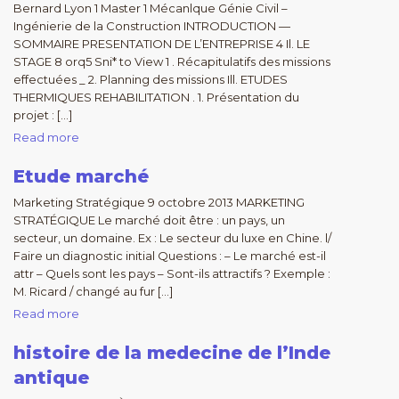
Bernard Lyon 1 Master 1 Mécanlque Génie Civil –
Ingénierie de la Construction INTRODUCTION —
SOMMAIRE PRESENTATION DE L’ENTREPRISE 4 Il. LE
STAGE 8 orq5 Sni* to View 1 . Récapitulatifs des missions
effectuées _ 2. Planning des missions Ill. ETUDES
THERMIQUES REHABILITATION . 1. Présentation du
projet : […]
Read more
Etude marché
Marketing Stratégique 9 octobre 2013 MARKETING
STRATÉGIQUE Le marché doit être : un pays, un
secteur, un domaine. Ex : Le secteur du luxe en Chine. l/
Faire un diagnostic initial Questions : – Le marché est-il
attr – Quels sont les pays – Sont-ils attractifs ? Exemple :
M. Ricard / changé au fur […]
Read more
histoire de la medecine de l’Inde
antique