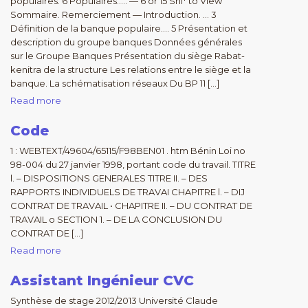
populaires. 6 Populaires….. — 6 or 15 Sni* to View
Sommaire. Remerciement — Introduction. … 3
Définition de la banque populaire…. 5 Présentation et
description du groupe banques Données générales
sur le Groupe Banques Présentation du siège Rabat-
kenitra de la structure Les relations entre le siège et la
banque. La schématisation réseaux Du BP 11 […]
Read more
Code
1 : WEBTEXT/49604/65115/F98BEN01 . htm Bénin Loi no
98-004 du 27 janvier 1998, portant code du travail. TITRE
l. – DISPOSITIONS GENERALES TITRE II. – DES
RAPPORTS INDIVIDUELS DE TRAVAI CHAPITRE l. – DIJ
CONTRAT DE TRAVAIL • CHAPITRE II. – DU CONTRAT DE
TRAVAIL o SECTION 1. – DE LA CONCLUSION DU
CONTRAT DE […]
Read more
Assistant Ingénieur CVC
Synthèse de stage 2012/2013 Université Claude