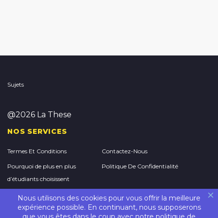
Sujets
@2026 La These
NOS SERVICES
Termes Et Conditions
Contactez-Nous
Pourquoi de plus en plus
Politique De Confidentialité
d’étudiants choisissent
StudyMoose pour acheter un
Nous utilisons des cookies pour vous offrir la meilleure
essai universitaire en ligne
expérience possible. En continuant, nous supposerons
que vous êtes dans le coup avec notre
politique de