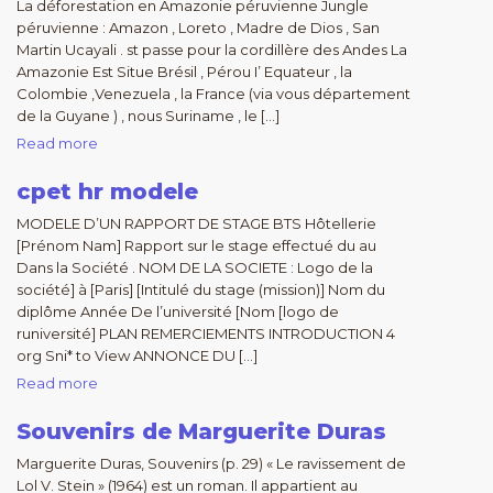
La déforestation en Amazonie péruvienne Jungle
péruvienne : Amazon , Loreto , Madre de Dios , San
Martin Ucayali . st passe pour la cordillère des Andes La
Amazonie Est Situe Brésil , Pérou I’ Equateur , la
Colombie ,Venezuela , la France (via vous département
de la Guyane ) , nous Suriname , le […]
Read more
cpet hr modele
MODELE D’UN RAPPORT DE STAGE BTS Hôtellerie
[Prénom Nam] Rapport sur le stage effectué du au
Dans la Société . NOM DE LA SOCIETE : Logo de la
société] à [Paris] [Intitulé du stage (mission)] Nom du
diplôme Année De l’université [Nom [logo de
runiversité] PLAN REMERCIEMENTS INTRODUCTION 4
org Sni* to View ANNONCE DU […]
Read more
Souvenirs de Marguerite Duras
Marguerite Duras, Souvenirs (p. 29) « Le ravissement de
Lol V. Stein » (1964) est un roman. Il appartient au