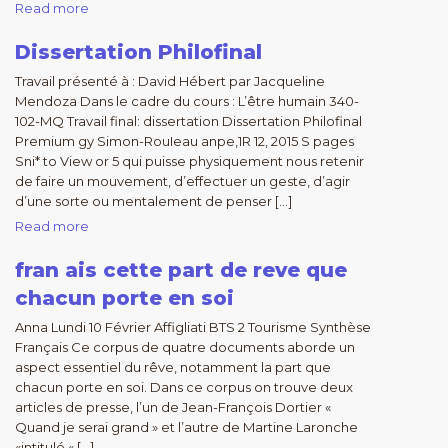
Read more
Dissertation Philofinal
Travail présenté à : David Hébert par Jacqueline
Mendoza Dans le cadre du cours : L’être humain 340-
102-MQ Travail final: dissertation Dissertation Philofinal
Premium gy Simon-RouIeau anpe,1R 12, 2015 S pages
Sni* to View or 5 qui puisse physiquement nous retenir
de faire un mouvement, d’effectuer un geste, d’agir
d’une sorte ou mentalement de penser […]
Read more
fran ais cette part de reve que
chacun porte en soi
Anna Lundi 10 Février Affigliati BTS 2 Tourisme Synthèse
Français Ce corpus de quatre documents aborde un
aspect essentiel du rêve, notamment la part que
chacun porte en soi. Dans ce corpus on trouve deux
articles de presse, l’un de Jean-François Dortier «
Quand je serai grand » et l’autre de Martine Laronche
«intitulé « […]