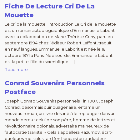
Fiche De Lecture Cri De La
Mouette
Le cri de la mouette I Introduction Le Cri de la mouette
est un roman autobiographlque d’Emmanuelle Laborit
avec la collaboration de Marie-Thérèse Cuny, paru en
septembre 1994 chez l’éditeur Robert Laffont, traduit
en neuf langues. Emmanuelle Laborit est née le 18
octobre 1971 à Paris. Née sourde, Emmanuelle Laborit
est la petite-fille du scientifique […]
Read more
Conrad Souvenirs Personnels
Postface
Joseph Conrad Souvenirs personnels Fin 1 907, Joseph
Conrad, désormais quinquagénaire, entame un
nouveau roman, un livre destiné à le replonger dans un
monde perdu : celui de son père, homme de lettres et
révolutionnaire polonais, adversaire malheureux de
fautocratie tsariste. « Cela s’appellera Razumov, écrit-il
quelques mois plus tard (en français) au traducteur