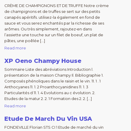
CRÈME DE CHAMPIGNONS ET DE TRUFFE Notre crème
de champignons et de truffes se sert sur des petits
canapés apéritifs. utilisez-la également en fond de
sauce et vous serez enchantés par la richesse de ses
arômes. Ou très simplement, rajoutez•en dans
l’assiette une touche sur un filet de boeuf, un plat de
pâtes, une poêlée […]
Read more
XP Oeno Champy House
Sommaire Liste des abréviations Introduction l.
présentation de la maison Champy Il. Bibliographie 1.
Composés phénoliques dans le raisin et le vin. 11. 1 . 1
Anthocyanes 11. 1. 2 Proanthocyanidines 11. 1. 3
Particularités d 11. 1. 4 Evolutions au c évolution. 2.
Etudes de la matur 2. 2. 1 Formation des 2. 2. […]
Read more
Etude De March Du Vin USA
FONDEVILLE Florian STS CI 1 Etude de marché du vin