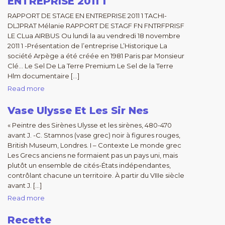
ENTREPRISE 2011 1
RAPPORT DE STAGE EN ENTREPRISE 2011 1 TACHI-
DLJPRAT Mélanie RAPPORT DE STAGF FN FNTRFPRISF
LE CLua AIRBUS Ou lundi la au vendredi 18 novembre
2011 1 -Présentation de l’entreprise L’Historique La
société Arpège a été créée en 1981 Paris par Monsieur
Clé… Le Sel De La Terre Premium Le Sel de la Terre
Hlm documentaire […]
Read more
Vase Ulysse Et Les Sir Nes
« Peintre des Sirènes Ulysse et les sirènes, 480-470
avant J. -C. Stamnos (vase grec) noir à figures rouges,
British Museum, Londres. I – Contexte Le monde grec
Les Grecs anciens ne formaient pas un pays uni, mais
plutôt un ensemble de cités-États indépendantes,
contrôlant chacune un territoire. À partir du VIIIe siècle
avant J. […]
Read more
Recette