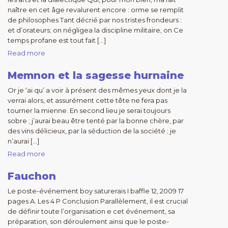
naître en cet âge revalurent encore : orme se remplit
de philosophes Tant décrié par nos tristes frondeurs :
et d’orateurs; on négligea la discipline militaire, on Ce
temps profane est tout fait […]
Read more
Memnon et la sagesse hurnaine
Or je ‘ai qu’ a voir à présent des mêmes yeux dont je la
verrai alors, et assurément cette tête ne fera pas
tourner la mienne. En second lieu je serai toujours
sobre ; j’aurai beau être tenté par la bonne chère, par
des vins délicieux, par la séduction de la société ; je
n’aurai […]
Read more
Fauchon
Le poste-événement boy saturerais I baffle 12, 2009 17
pages A. Les 4 P Conclusion Parallèlement, il est crucial
de définir toute l’organisation e cet événement, sa
préparation, son déroulement ainsi que le poste-