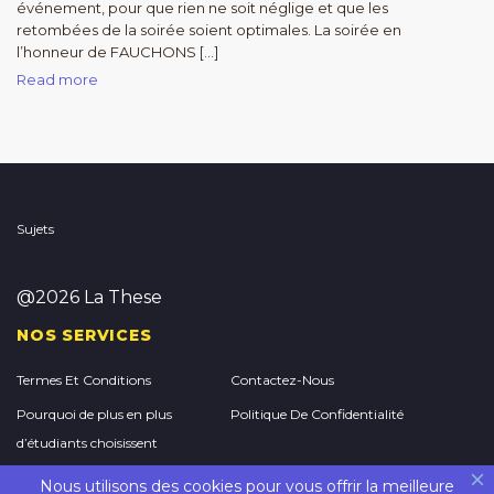
événement, pour que rien ne soit néglige et que les
retombées de la soirée soient optimales. La soirée en
l’honneur de FAUCHONS […]
Read more
Sujets
@2026 La These
NOS SERVICES
Termes Et Conditions
Contactez-Nous
Pourquoi de plus en plus
Politique De Confidentialité
d’étudiants choisissent
StudyMoose pour acheter un
Nous utilisons des cookies pour vous offrir la meilleure