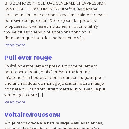
BTS BLANC 2014 : CULTURE GENERALE ET EXPRESSION
SYNTHESE DE DOCUMENTS Autrefois, les gens ne
consommaient que ce dont ils avaient vraiment besoin
pour vivre au quotidien. De nos jours, les produits
proposés sont variés et multiples, la notion vital n’y
trouve plus son sens. Nous pouvons donc nous
demander quels sont les modes actuels […]
Read more
Pull over rouge
En été on est tellement près du monde tellement
peau contre peau ; mais à présent ma femme
m’attend à six heures et demie dans un magasin pour
choisir un cadeau de mariage je suis en retard mais je
constate qu’il fait froid : il faut mettre un pull ver. Le pull
ver rouge J’ouvre […]
Read more
Voltaire/rousseau
Moi je rends grâce à la nature sage Mais les sciences,
les arts et la dialectique Qui, pour mon bien, ma fait