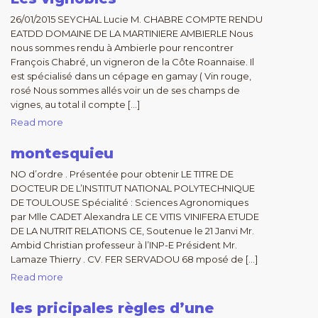
26/01/2015 SEYCHAL Lucie M. CHABRE COMPTE RENDU
EATDD DOMAINE DE LA MARTINIERE AMBIERLE Nous
nous sommes rendu à Ambierle pour rencontrer
François Chabré, un vigneron de la Côte Roannaise. Il
est spécialisé dans un cépage en gamay ( Vin rouge,
rosé Nous sommes allés voir un de ses champs de
vignes, au total il compte […]
Read more
montesquieu
NO d’ordre . Présentée pour obtenir LE TITRE DE
DOCTEUR DE L’INSTITUT NATIONAL POLYTECHNIQUE
DE TOULOUSE Spécialité : Sciences Agronomiques
par Mlle CADET Alexandra LE CE VITIS VINIFERA ETUDE
DE LA NUTRIT RELATIONS CE, Soutenue le 21 Janvi Mr.
Ambid Christian professeur à l’INP-E Président Mr.
Lamaze Thierry . CV. FER SERVADOU 68 mposé de […]
Read more
les pricipales règles d’une