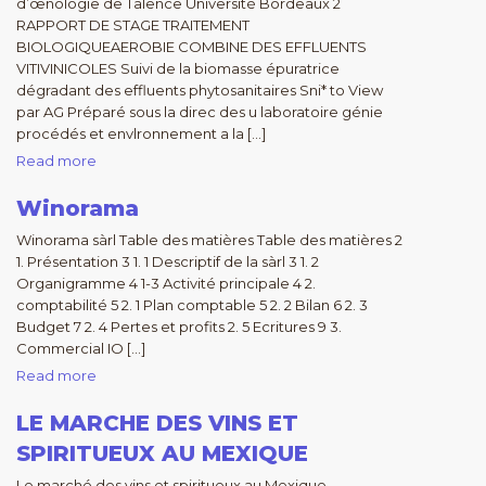
d’œnologie de Talence Université Bordeaux 2
RAPPORT DE STAGE TRAITEMENT
BIOLOGIQUEAEROBIE COMBINE DES EFFLUENTS
VITIVINICOLES Suivi de la biomasse épuratrice
dégradant des effluents phytosanitaires Sni* to View
par AG Préparé sous la direc des u laboratoire génie
procédés et envlronnement a la […]
Read more
Winorama
Winorama sàrl Table des matières Table des matières 2
1. Présentation 3 1. 1 Descriptif de la sàrl 3 1. 2
Organigramme 4 1-3 Activité principale 4 2.
comptabilité 5 2. 1 Plan comptable 5 2. 2 Bilan 6 2. 3
Budget 7 2. 4 Pertes et profits 2. 5 Ecritures 9 3.
Commercial IO […]
Read more
LE MARCHE DES VINS ET
SPIRITUEUX AU MEXIQUE
Le marché des vins et spiritueux au Mexique