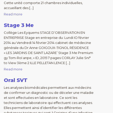
Cette unité comporte 21 chambres individuelles,
accueillant des […]
Read more
Stage 3 Me
Collège Les Eyquems STAGE D’OBSERVATION EN
ENTREPRISE Stage en entreprise du: Lundi IO février
2014 au Vendredi 14 février 2014 cabinet de médecine
générale du Dr Anne GOIGOUX-TIGNOL RÉSIDENCE
« LES JARDINS DE SAINT LAZARE’ Stage 3 Me Premium
gy Tom-RoI anpe, » ID, 2015 7 pages CORLAY Julie Sni*
to View 3ème 2 ILLE PELLETAN LENCE […]
Read more
Oral SVT
Les analyses biomédicales permettent aux médecins
de confirmer un diagnostic ou de déceler une maladie
et sont effectuées en laboratoire. Ce sont les
techniciens de laboratoire qui effectuent ces analyses.
Elles permettent ainsi d’identifier les différentes
substances toxiques qui sont à l’origine d’une infection,