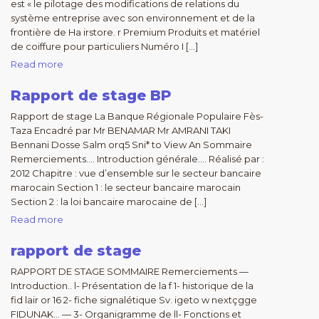
est « le pilotage des modifications de relations du
système entreprise avec son environnement et de la
frontière de Ha irstore. r Premium Produits et matériel
de coiffure pour particuliers Numéro I […]
Read more
Rapport de stage BP
Rapport de stage La Banque Régionale Populaire Fès-
Taza Encadré par Mr BENAMAR Mr AMRANI TAKI
Bennani Dosse Salm orq5 Sni* to View An Sommaire
Remerciements…. Introduction générale…. Réalisé par :
2012 Chapitre : vue d’ensemble sur le secteur bancaire
marocain Section 1 : le secteur bancaire marocain
Section 2 : la loi bancaire marocaine de […]
Read more
rapport de stage
RAPPORT DE STAGE SOMMAIRE Remerciements —
Introduction.. l- Présentation de la f 1- historique de la
fid lair or 16 2- fiche signalétique Sv. igeto w nextçgge
FIDUNAK… — 3- Organigramme de ll- Fonctions et