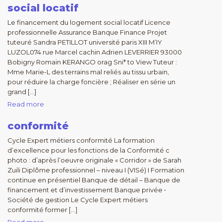
social locatif
Le financement du logement social locatif Licence
professionnelle Assurance Banque Finance Projet
tuteuré Sandra PETILLOT université paris XIII M’IY
LUZOL074 rue Marcel cachin Adrien LEVERRIER 93000
Bobigny Romain KERANGO orag Sni* to View Tuteur :
Mme Marie-L des terrains mal reliés au tissu urbain,
pour réduire la charge foncière ; Réaliser en série un
grand […]
Read more
conformité
Cycle Expert métiers conformité La formation
d’excellence pour les fonctions de la Conformité c
photo : d’après l’oeuvre originale « Corridor » de Sarah
Zuili Diplôme professionnel – niveau I (VISé) I Formation
continue en présentiel Banque de détail – Banque de
financement et d’investissement Banque privée •
Société de gestion Le Cycle Expert métiers
conformité former […]