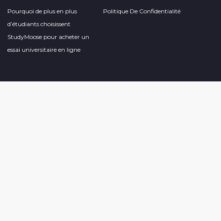
Pourquoi de plus en plus
Politique De Confidentialité
d’étudiants choisissent
StudyMoose pour acheter un
essai universitaire en ligne