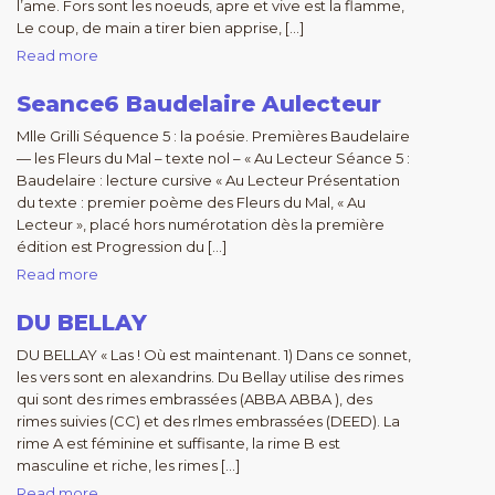
l’ame. Fors sont les noeuds, apre et vive est la flamme,
Le coup, de main a tirer bien apprise, […]
Read more
Seance6 Baudelaire Aulecteur
Mlle Grilli Séquence 5 : la poésie. Premières Baudelaire
— les Fleurs du Mal – texte nol – « Au Lecteur Séance 5 :
Baudelaire : lecture cursive « Au Lecteur Présentation
du texte : premier poème des Fleurs du Mal, « Au
Lecteur », placé hors numérotation dès la première
édition est Progression du […]
Read more
DU BELLAY
DU BELLAY « Las ! Où est maintenant. 1) Dans ce sonnet,
les vers sont en alexandrins. Du Bellay utilise des rimes
qui sont des rimes embrassées (ABBA ABBA ), des
rimes suivies (CC) et des rlmes embrassées (DEED). La
rime A est féminine et suffisante, la rime B est
masculine et riche, les rimes […]
Read more