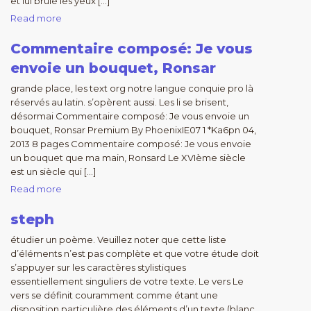
et lui brûlé les yeux […]
Read more
Commentaire composé: Je vous
envoie un bouquet, Ronsar
grande place, les text org notre langue conquie pro là
réservés au latin. s’opèrent aussi. Les li se brisent,
désormai Commentaire composé: Je vous envoie un
bouquet, Ronsar Premium By PhoenixIE07 1 *Ka6pn 04,
2013 8 pages Commentaire composé: Je vous envoie
un bouquet que ma main, Ronsard Le XVIème siècle
est un siècle qui […]
Read more
steph
étudier un poème. Veuillez noter que cette liste
d’éléments n’est pas complète et que votre étude doit
s’appuyer sur les caractères stylistiques
essentiellement singuliers de votre texte. Le vers Le
vers se définit couramment comme étant une
disposition particulière des éléments d’un texte (blanc