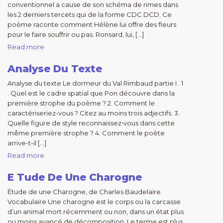
conventionnel a cause de son schéma de rimes dans
les 2 derniers tercets qui de la forme CDC DCD. Ce
poème raconte comment Hélène lui offre des fleurs
pour le faire souffrir ou pas. Ronsard, lui, […]
Read more
Analyse Du Texte
Analyse du texte Le dormeur du Val Rimbaud partie I . 1
. Quel est le cadre spatial que Pon découvre dans la
première strophe du poème ? 2. Comment le
caractériseriez-vous ? Citez au moins trois adjectifs. 3.
Quelle figure de style reconnaissez•vous dans cette
même première strophe ? 4. Comment le poète
arrive-t-il […]
Read more
E Tude De Une Charogne
Étude de une Charogne, de Charles Baudelaire
Vocabulaire Une charogne est le corps ou la carcasse
d’un animal mort récemment ou non, dans un état plus
ou moins avancé de décomposition. Le terme est plus