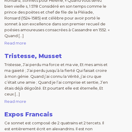
Ronsard, Sonnets pour Hélène, « Quand vous serez
bien vieille s, 1 578 Considéré en son temps comme le
prince des poètes et chef de file de la Pléiade,
Ronsard (1524-1585) est célèbre pour avoir porté le
sonnet à son excellence dans son premier recueil de
poésies amoureuses consacrées à Cassandre en 1552. «
Quand […]
Read more
Tristesse, Musset
Tristesse, J’ai perdu ma force et ma vie, Et mes amis et
ma gaieté ; J’ai perdu jusqu’à la fierté Qui faisait croire
à mon génie. Quand j’ai connu la Vérité, j’ai cru que
c’était une amie ; Quand je l’ai comprise et sentie, J’en
étais déjà dégoûté. Et pourtant elle est éternelle, Et
ceux […]
Read more
Expos Francais
Ce sonnet est composé de 2 quatrains et 2 tercets. Il
est entièrement écrit en alexandrins. Il est non