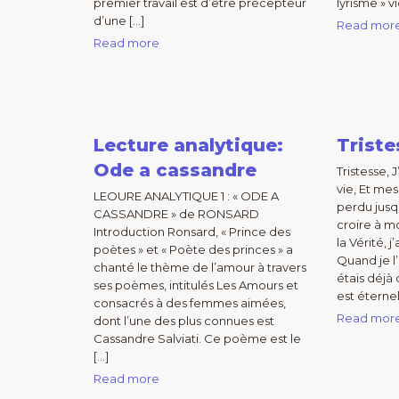
premier travail est d’être précepteur
lyrisme » v
d’une […]
Read mor
Read more
Lecture analytique:
Triste
Ode a cassandre
Tristesse,
vie, Et mes
LEOURE ANALYTIQUE 1 : « ODE A
perdu jusqu
CASSANDRE » de RONSARD
croire à m
Introduction Ronsard, « Prince des
la Vérité, j
poètes » et « Poète des princes » a
Quand je l’
chanté le thème de l’amour à travers
étais déjà
ses poèmes, intitulés Les Amours et
est éternel
consacrés à des femmes aimées,
Read mor
dont l’une des plus connues est
Cassandre Salviati. Ce poème est le
[…]
Read more