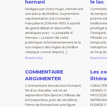
hernani
le lac
Rédigée par Victor Hugo, Hernani est
Commentair
une pièce de théâtre. Sa première
du temps L
représentation à la Comédie -
poème est 
Française le 25 février 1830 à suscité
traditionne
de grand débat et desconflits
privilégié 
artistiques avec : « La bataille d’
l’Antiquité
Hernani ». La raison de cette
Pléiade co
polémique, le bouleversement et le
temps est 
non respect des règles du théâtre
métaphore 
classique connut depuis […]
au long du 
Read more
Read mor
COMMENTAIRE
Les c
ARGUMENTER
littéra
Commentaire Introduction Ronsard,
CARACTÉR
fils d’un chevalier, est né en
GENRES C
septembre 1524 dans le Château de
PROCEDE
la Possennière, près de Vendôme.
REPRESENT
Pierre de Ronsard est une figure
PLEIADE C