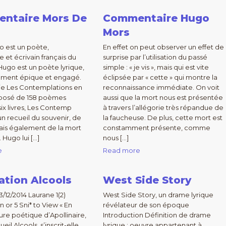
ntaire Mors De
Commentaire Hugo
Mors
o est un poète,
En effet on peut observer un effet de
 et écrivain français du
surprise par l’utilisation du passé
 Hugo est un poète lyrique,
simple : « je vis », mais qui est vite
ement épique et engagé.
éclipsée par « cette » qui montre la
ie Les Contemplations en
reconnaissance immédiate. On voit
posé de 158 poèmes
aussi que la mort nous est présentée
six livres, Les Contemp
à travers l’allégorie très répandue de
un recueil du souvenir, de
la faucheuse. De plus, cette mort est
ais également de la mort
constamment présente, comme
. Hugo lui […]
nous […]
e
Read more
ation Alcools
West Side Story
12/2014 Laurane 1(2)
West Side Story, un drame lyrique
n or 5 Sni* to View « En
révélateur de son époque
ture poétique d’Apollinaire,
Introduction Définition de drame
ueil Alcools, s’inscrit-elle
lyrique : oeuvre appartenant à