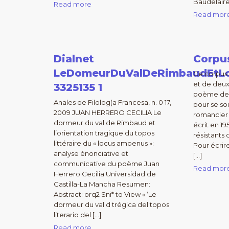
Baudelaire
Read more
Read mor
Dialnet
Corpu
LeDomeurDuValDeRimbaudEtLo
Ce corpus 
et de deux
3325135 1
poème de l
Anales de Filolog(a Francesa, n. 0 17,
pour se so
2009 JUAN HERRERO CECILIA Le
romancier d
dormeur du val de Rimbaud et
écrit en 1
l’orientation tragique du topos
résistants
littéraire du « locus amoenus »:
Pour écrire
analyse énonciative et
[…]
communicative du poème Juan
Read mor
Herrero Cecilia Universidad de
Castilla-La Mancha Resumen:
Abstract: orq2 Sni* to View « ‘Le
dormeur du val d trégica del topos
literario del […]
Read more