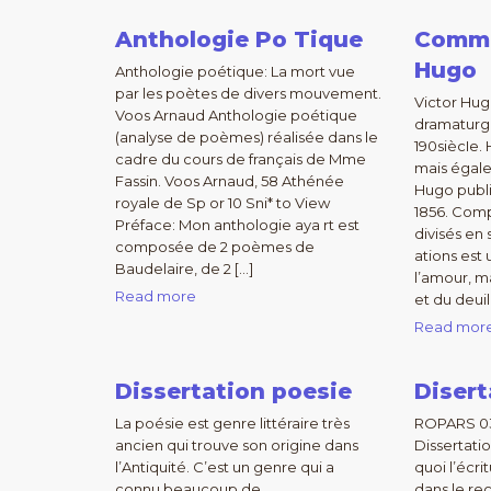
Anthologie Po Tique
Comme
Hugo
Anthologie poétique: La mort vue
par les poètes de divers mouvement.
Victor Hug
Voos Arnaud Anthologie poétique
dramaturge
(analyse de poèmes) réalisée dans le
190siècIe.
cadre du cours de français de Mme
mais égal
Fassin. Voos Arnaud, 58 Athénée
Hugo publ
royale de Sp or 10 Sni* to View
1856. Com
Préface: Mon anthologie aya rt est
divisés en 
composée de 2 poèmes de
ations est 
Baudelaire, de 2 […]
l’amour, m
Read more
et du deuil
Read mor
Dissertation poesie
Disert
La poésie est genre littéraire très
ROPARS 03/
ancien qui trouve son origine dans
Dissertatio
l’Antiquité. C’est un genre qui a
quoi l’écri
connu beaucoup de
dans le rec