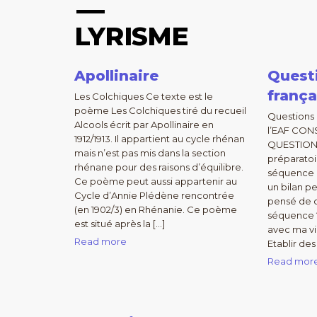
LYRISME
Apollinaire
Questi
frança
Les Colchiques Ce texte est le
poème Les Colchiques tiré du recueil
Questions p
Alcools écrit par Apollinaire en
l’EAF CON
1912/1913. Il appartient au cycle rhénan
QUESTIONS
mais n’est pas mis dans la section
préparatoi
rhénane pour des raisons d’équilibre.
séquence e
Ce poème peut aussi appartenir au
un bilan pe
Cycle d’Annie Plédène rencontrée
pensé de c
(en 1902/3) en Rhénanie. Ce poème
séquence ?
est situé après la […]
avec ma vie
Read more
Etablir de
Read mor