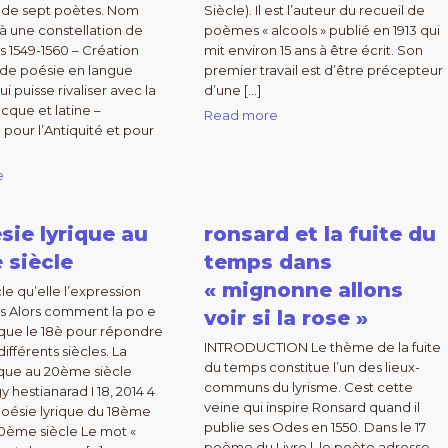
 de sept poètes. Nom
Siècle). Il est l’auteur du recueil de
 une constellation de
poèmes « alcools » publié en 1913 qui
es 1549-1560 – Création
mit environ 15 ans à être écrit. Son
nde poésie en langue
premier travail est d’être précepteur
ui puisse rivaliser avec la
d’une […]
cque et latine –
Read more
 pour l’Antiquité et pour
e
sie lyrique au
ronsard et la fuite du
 siècle
temps dans
« mignonne allons
le qu’elle l’expression
es Alors comment la po e
voir si la rose »
l que le 18è pour répondre
INTRODUCTION Le thème de la fuite
différents siècles. La
du temps constitue l’un des lieux-
ique au 20ème siècle
communs du lyrisme. Cest cette
 hestianarad I 18, 2014 4
veine qui inspire Ronsard quand il
oésie lyrique du 18ème
publie ses Odes en 1550. Dans le 17
20ème siècle Le mot «
poème du Livre l, le poète adresse