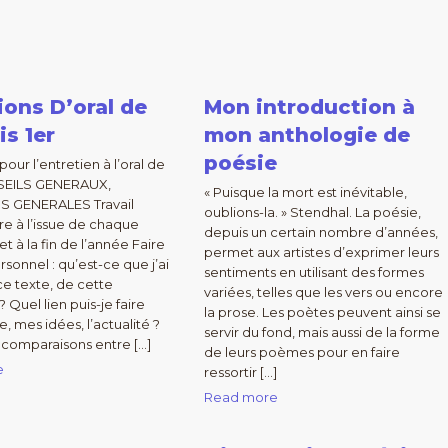
ons D’oral de
Mon introduction à
is 1er
mon anthologie de
poésie
our l’entretien à l’oral de
SEILS GENERAUX,
« Puisque la mort est inévitable,
 GENERALES Travail
oublions-la. » Stendhal. La poésie,
re à l’issue de chaque
depuis un certain nombre d’années,
t à la fin de l’année Faire
permet aux artistes d’exprimer leurs
rsonnel : qu’est-ce que j’ai
sentiments en utilisant des formes
e texte, de cette
variées, telles que les vers ou encore
 Quel lien puis-je faire
la prose. Les poètes peuvent ainsi se
, mes idées, l’actualité ?
servir du fond, mais aussi de la forme
s comparaisons entre […]
de leurs poèmes pour en faire
e
ressortir […]
Read more