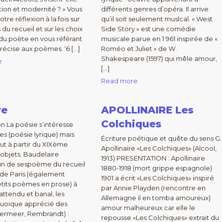
ition et modernité ? » Vous
différents genres d’opéra. Il arrive
tre réflexion à la fois sur
qu’il soit seulement muslcal. « West
du recueil et sur les choix
Side Story » est une comédie
 du poète en vous référant
musicale parue en 1 961 inspirée de «
récise aux poèmes. ‘6 […]
Roméo et Juliet » de W.
Shakespeare (1597) qui mêle amour,
e
[…]
Read more
re
APOLLINAIRE Les
Colchiques
on La poésie s’intéresse
 (poésie lyrique) mais
Écriture poétique et quête du sens G.
out à partir du XIXème
Apollinaire «Les Colchiques» (Alcool,
 objets. Baudelaire
1913) PRESENTATION : Apollinaire
un de sespoème du recueil
1880-1918 (mort grippe espagnole)
de Paris (également
1901 a écrit «Les Colchiques» inspiré
its poèmes en prose) à
par Annie Playden (rencontre en
attendu et banal, les
Allemagne il en tomba amoureux)
quoique apprécié des
amour malheureux car elle le
Vermeer, Rembrandt) :
repousse «Les Colchiques» extrait du