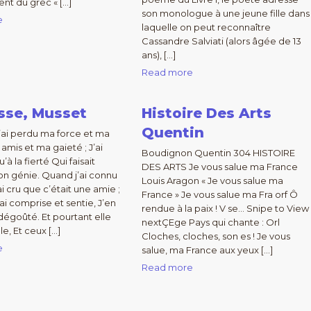
ient du grec « […]
son monologue à une jeune fille dans
e
laquelle on peut reconnaître
Cassandre Salviati (alors âgée de 13
ans), […]
Read more
sse, Musset
Histoire Des Arts
Quentin
 J’ai perdu ma force et ma
 amis et ma gaieté ; J’ai
Boudignon Quentin 304 HISTOIRE
’à la fierté Qui faisait
DES ARTS Je vous salue ma France
on génie. Quand j’ai connu
Louis Aragon « Je vous salue ma
’ai cru que c’était une amie ;
France » Je vous salue ma Fra orf Ô
ai comprise et sentie, J’en
rendue à la paix ! V se… Snipe to View
 dégoûté. Et pourtant elle
nextÇEge Pays qui chante : Orl
le, Et ceux […]
Cloches, cloches, son es ! Je vous
e
salue, ma France aux yeux […]
Read more