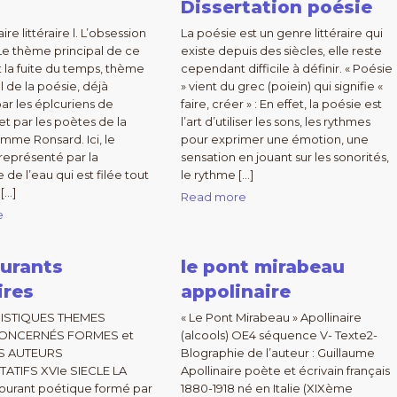
Dissertation poésie
e littéraire l. L’obsession
La poésie est un genre littéraire qui
e thème principal de ce
existe depuis des siècles, elle reste
la fuite du temps, thème
cependant difficile à définir. « Poésie
l de la poésie, déjà
» vient du grec (poiein) qui signifie «
par les éplcuriens de
faire, créer » : En effet, la poésie est
 et par les poètes de la
l’art d’utiliser les sons, les rythmes
mme Ronsard. Ici, le
pour exprimer une émotion, une
représenté par la
sensation en jouant sur les sonorités,
de l’eau qui est filée tout
le rythme […]
[…]
Read more
e
ourants
le pont mirabeau
ires
appolinaire
ISTIQUES THEMES
« Le Pont Mirabeau » Apollinaire
ONCERNÉS FORMES et
(alcools) OE4 séquence V- Texte2-
S AUTEURS
Blographie de l’auteur : Guillaume
ATIFS XVIe SIECLE LA
Apollinaire poète et écrivain français
ourant poétique formé par
1880-1918 né en Italie (XIXème