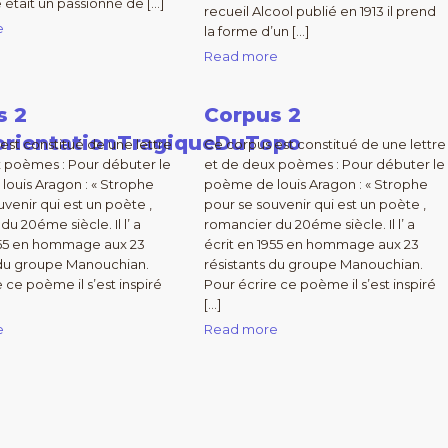
 était un passionné de […]
recueil Alcool publié en 1913 il prend
e
la forme d’un […]
Read more
s 2
Corpus 2
rientationTragiqueDuTopo
est constitué de une lettre
Ce corpus est constitué de une lettre
 poèmes : Pour débuter le
et de deux poèmes : Pour débuter le
ouis Aragon : « Strophe
poème de louis Aragon : « Strophe
uvenir qui est un poète ,
pour se souvenir qui est un poète ,
u 20éme siècle. Il l’ a
romancier du 20éme siècle. Il l’ a
955 en hommage aux 23
écrit en 1955 en hommage aux 23
 du groupe Manouchian.
résistants du groupe Manouchian.
 ce poème il s’est inspiré
Pour écrire ce poème il s’est inspiré
[…]
e
Read more