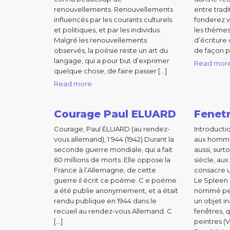
renouvellements. Renouvellements
entre trad
influencés par les courants culturels
fonderez vo
et politiques, et par les individus.
les thèmes 
Malgré les renouvellements
d’écriture
observés, la poésie reste un art du
de façon p
langage, qui a pour but d’exprimer
Read mor
quelque chose, de faire passer […]
Read more
Courage Paul ELUARD
Fenet
Courage, Paul ÉLUARD (au rendez-
Introducti
vous allemand), 1 944 (1942) Durant la
aux hommes
seconde guerre mondiale, qui a fait
aussi, surt
60 millions de morts. Elle oppose la
siècle, aux
France à l’Allemagne, de cette
consacre 
guerre il écrit ce poème. C e poème
Le Spleen 
a été publie anonymement, et a était
nommé pet
rendu publique en 1944 dans le
un objet in
recueil au rendez-vous Allemand. C
fenêtres, 
[…]
peintres (