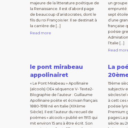
majeure de la litterature poétique de
un groupe
la Renaissance. Il est d’abord page
emprunté à
de beaucoup d’aristocrates, dont le
sept étoil
fils du roi François Ier. Il se destinait à
d’une gra
la carrière de […]
française q
poésie gre
Read more
Admiration
l’Italie […]
Read mor
le pont mirabeau
La poé
appolinairet
20ème
« Le Pont Mirabeau » Apollinaire
19ème sièc
(alcools) OE4 séquence V- Texte2-
subjectiv 
Blographie de l’auteur : Guillaume
siècles te
Apollinaire poète et écrivain français
à cett ces 
1880-1918 né en Italie (XIXème
poésie lyr
Siècle). Il est l’auteur du recueil de
Premium gy
poèmes « alcools » publié en 1913 qui
pages La p
mit environ 15 ans à être écrit. Son
siècle au 