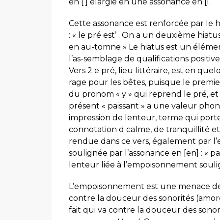
en [ ] élargie en une assonance en [l.
Cette assonance est renforcée par le 
: « le pré est’ . On a un deuxième hiatus
en au-tomne » Le hiatus est un élémen
l’as-semblage de qualifications positive
Vers 2 e pré, lieu littéraire, est en qu
rage pour les bêtes, puisque le premier
du pronom « y » qui reprend le pré, et 
présent « paissant » a une valeur pho
impression de lenteur, terme qui porte 
connotation d calme, de tranquillité e
rendue dans ce vers, également par l’
soulignée par l’assonance en [en] : « p
lenteur liée à l’empoisonnement souli
L’empoisonnement est une menace de mo
contre la douceur des sonorités (amor
fait qui va contre la douceur des sonori