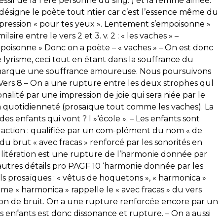
sessif de la 1 ère personne du sing. ) et la femme aimée.
 désigne le poète tout ntier car c’est l’essence même du
expression « pour tes yeux ». Lentement s’empoisonne »
aire entre le vers 2 et 3. v. 2 : « les vaches » –
’empoisonne » Donc on a poète – « vaches » – On est donc
re lyrisme, ceci tout en étant dans la souffrance du
» marque une souffrance amoureuse. Nous poursuivons
Vers 8 – On a une rupture entre les deux strophes qul
lité par une impression de joie qui sera niée par le
 la quotidienneté (prosaïque tout comme les vaches). La
es enfants qui vont ? l »‘école ». – Les enfants sont
ction : qualifiée par un com-plément du nom « de
 du brut « avec fracas » renforcé par les sonorités en
 allitération est une rupture de l’harmonie donnée par
d’autres détails pro PAGF 10 ‘harmonie donnée par les
ls prosaïques : « vêtus de hoquetons », « harmonica »
me « harmonica » rappelle le « avec fracas » du vers
ion de bruit. On a une rupture renforcée encore par un
des enfants est donc dissonance et rupture. – On a aussi