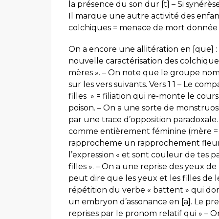
la présence du son dur [t] – Si synérès
Il marque une autre activité des enfants
colchiques = menace de mort donnée par
On a encore une allitération en [que] 
nouvelle caractérisation des colchiqu
mères ». – On note que le groupe nomi
sur les vers suivants. Vers 1 1 – Le comp
filles » = filiation qui re-monte le cou
poison. – On a une sorte de monstruos
par une trace d’opposition paradoxal
comme entièrement féminine (mère = fil
rapprocheme un rapprochement fleur/
l’expression « et sont couleur de tes pa
filles ». – On a une reprise des yeux de
peut dire que les yeux et les filles de l
répétition du verbe « battent » qui do
un embryon d’assonance en [a]. Le prem
reprises par le pronom relatif qui » – 