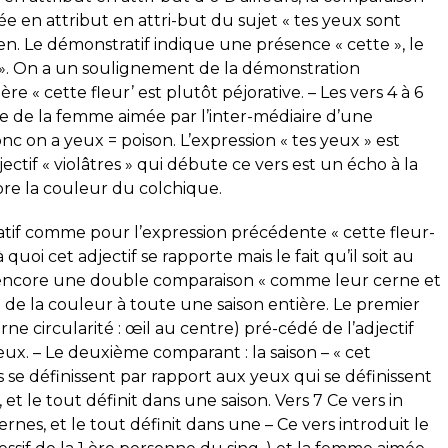
e en attribut en attri-but du sujet « tes yeux sont
n. Le démonstratif indique une présence « cette », le
à ». On a un soulignement de la démonstration
ère « cette fleur’ est plutôt péjorative. – Les vers 4 à 6
nce de la femme aimée par l’inter-médiaire d’une
c on a yeux = poison. L’expression « tes yeux » est
ectif « violâtres » qui débute ce vers est un écho à la
ore la couleur du colchique.
ratif comme pour l’expression précédente « cette fleur-
quoi cet adjectif se rapporte mais le fait qu’il soit au
a encore une double comparaison « comme leur cerne et
e la couleur à toute une saison entière. Le premier
rne circularité : œil au centre) pré-cédé de l’adjectif
yeux. – Le deuxième comparant : la saison – « cet
s se définissent par rapport aux yeux qui se définissent
 et le tout définit dans une saison. Vers 7 Ce vers in
ernes, et le tout définit dans une – Ce vers introduit le