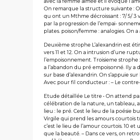
avec la femme aimée et il évoque l’amo
On remarque la structure suivante :
qu ont un Mthme décroissant : 7/ 5/ 3
par la progression de l’empai- sonnemen
plates. poison/femme : analogies. On a
Deuxième strophe L’alexandrin est ét
vers 11 et 12. On a intrusion d’une rupt
l’empoisonnement. Troisieme strophe : t
a l’abandon du pré empoisonné. Ily a 
sur base d’alexandrin. On s’appuie sur 
Avec pour fil conducteur : – Le contr
Etude détaillée Le titre • On attend par
célébration de la nature, un tableau, a
lieu : le pré. Cest le lieu de la poésie
Virgile qui prend les amours courtois tr
c’est le lieu de l’amour courtois. 10 et 
que la beauté. – Dans ce vers, on retr