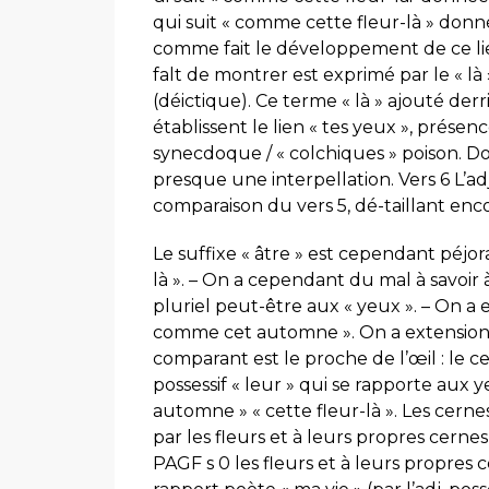
qui suit « comme cette fleur-là » donné
comme fait le développement de ce lie
falt de montrer est exprimé par le « l
(déictique). Ce terme « là » ajouté derri
établissent le lien « tes yeux », prése
synecdoque / « colchiques » poison. Don
presque une interpellation. Vers 6 L’adj
comparaison du vers 5, dé-taillant enc
Le suffixe « âtre » est cependant péjo
là ». – On a cependant du mal à savoir à 
pluriel peut-être aux « yeux ». – On 
comme cet automne ». On a extension d
comparant est le proche de l’œil : le ce
possessif « leur » qui se rapporte aux 
automne » « cette fleur-là ». Les cerne
par les fleurs et à leurs propres cernes,
PAGF s 0 les fleurs et à leurs propres c