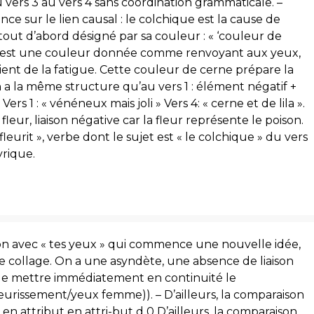
vers 3 au vers 4 sans coordination grammaticale. –
nce sur le lien causal : le colchique est la cause de
out d’abord désigné par sa couleur : « ‘couleur de
e » est une couleur donnée comme renvoyant aux yeux,
vient de la fatigue. Cette couleur de cerne prépare la
n a la même structure qu’au vers 1 : élément négatif +
ers 1 : « vénéneux mais joli » Vers 4: « cerne et de lila ».
fleur, liaison négative car la fleur représente le poison.
fleurit », verbe dont le sujet est « le colchique » du vers
yrique.
son avec « tes yeux » qui commence une nouvelle idée,
 collage. On a une asyndète, une absence de liaison
de mettre immédiatement en continuité le
fleurissement/yeux femme)). – D’ailleurs, la comparaison
 en attribut en attri-but d 0 D’ailleurs, la comparaison