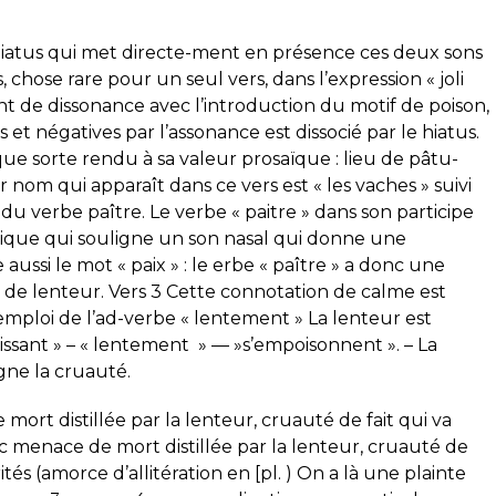
hiatus qui met directe-ment en présence ces deux sons
, chose rare pour un seul vers, dans l’expression « joli
t de dissonance avec l’introduction du motif de poison,
s et négatives par l’assonance est dissocié par le hiatus.
elque sorte rendu à sa valeur prosaïque : lieu de pâtu-
 nom qui apparaît dans ce vers est « les vaches » suivi
du verbe paître. Le verbe « paitre » dans son participe
nique qui souligne un son nasal qui donne une
aussi le mot « paix » : le erbe « paître » a donc une
t de lenteur. Vers 3 Cette connotation de calme est
emploi de l’ad-verbe « lentement » La lenteur est
aissant » – « lentement » — »s’empoisonnent ». – La
gne la cruauté.
rt distillée par la lenteur, cruauté de fait qui va
c menace de mort distillée par la lenteur, cruauté de
tés (amorce d’allitération en [pl. ) On a là une plainte