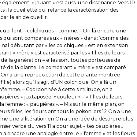
e également, « jouant » est aussi une dissonance. Vers 10
 : la cueillette qui relance la caractérisation des
 le ait de cueillir.
: cueillent – colchiques – comme. – On là encore une
es qui sont comparés aux « mères » dans : ‘comme des
nal débutant par « les colchiques » est en extension
arant « mère » est caractérisé par les « filles de leurs
rs de la génération = elles sont toutes porteuses de
ité de la plante. Le comparant « mère » est comparé
e. On a une reproduction de cette plante montrée
le) alors qu’il s’agit d’UN colchique. On a là un
femme. – Coordonnée à cette similitude, on a
upières » juxtaposée. « couleur » = « filles de leurs
 la femme : « paupières ». – Mis sur le même plan, on
eurs filles, les fleurs ont tous le poison. ers 12 On a une
nne une allitération en On a une idée de désordre plus
ier verbe du vers 11 a pour sujet « tes paupières »
On a encore une analogie entre le « femme » et les fleurs