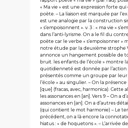
rapport poète « ma vie » (par l’adj. pos
« Ma vie » est une expression forte qui
poète. – La liaison est marquée par l’
est une analogie par la construction simil
« s’empoisonnent ». v. 3 : « ma vie « s
dans l’anti-lyrisme. On a le fil du cont
poète car le verbe « s’empoisonner 
notre étude par la deuxième strophe 
annonce un hangement possible de tona
bruit. les enfants de l’école » montre
quotidienneté est donnée par l’action d
présentés comme un groupe par leur a
l’école » au singulier. – On la présence
[que] (fracas, avec, harmonica). Cette
les assonances en [an]. Vers 9 – On a 
assonances en [an]. On a d’autres détai
(qui contient le mot harmonie) – Le ter
précédent, on a là encore la connotat
hiatus : « de hoquetons ». – L’arrivée 