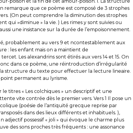
ur-poison et la fin de cet amour-poison. l. La structure
 On remarque que ce poème est composé de 3 strophes
 vers. (On peut comprendre la diminution des strophes
t qui »diminue » la vie. ) Les rimes y sont suivies ou
 aussi une insistance sur la durée de l’empoisonnement.
iré, probablement au vers 9 et ncontestablement aux
ure : les enfant mais on a maintient de
ercet. Les alexandrins sont étirés aux vers 14 et 15. On
donc dans ce poème, une réintroduction d’irrégularité
la structure du texte pour effectuer la lecture lineaire.
e-point permanent au lyrisme.
 le titres « Les colchiques » un descriptif et une
ttente vite contrée dès le premier vers. Vers 1 Il pose un
 bucolique (poésie de l’antiquité grecque reprise par
ansposés dans des lieux différents et inhabituels. ),
un adjectif possessif « joli » qui évoque le charme plus
ouve des sons proches très fréquents : une assonance