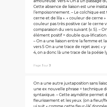
amoureuse. Vers 4 On a un passage du 
Cette absence de liaison est une insista
l’empoisonnement. – Le colchique est t
cerne et de lila ». « couleur de cern
couleur pas très positive car le cerne 
comparaison du vers suivant (v. 5). – O
élément positif = double qua-lification. V
– On a une liaison entre la femme et la 
vers 5 On a une trace de rejet avec « y 
4, on a donc là une trace de la poésie l
Page:
1
sur
3
On a une autre juxtaposition sans liai
une ex nouvelle phrase = technique de
syntaxique. – Cette asyndète permet 
fleurissement et les yeux. (on a fleur/
ui suit « comme cette fleur-lài’ donnée