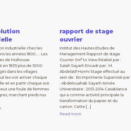
olution
rapport de stage
ielle
ouvrier
on industrielle chez les
Institut des Hautes Etudes de
ans les années 1800….. Les
Management Rapport de stage
nes de Mulhouse
Ouvrier Sni* to View Réalisé par :
 en 1835 plus de 5000
Salah Sayarh Encadr par : M.
gés dans les villages
Abdelatif Hormi Stage effectué au
 faut les voir arriver chaque
sein de : Bs Imprimerie Supervisé par
lle et en partir chaque soir.
: Abdelouahab Sayarh Année
mi eux une foule de femmes
Universitaire : 2013-2014 Casablanca
gres, marchant pieds nus
qui a comme activité principale la
transformation du papier et du
carton. Cette […]
e
Read more