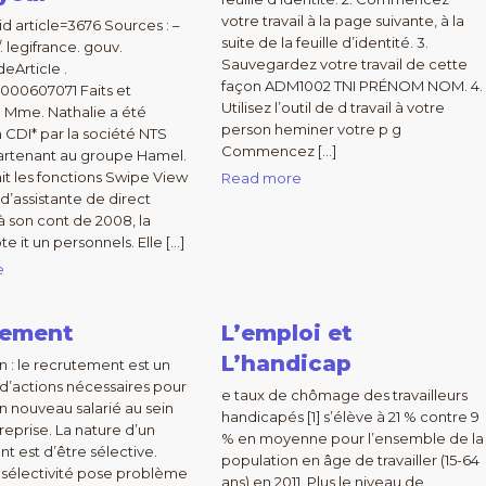
votre travail à la page suivante, à la
id article=3676 Sources : –
suite de la feuille d’identité. 3.
. legifrance. gouv.
Sauvegardez votre travail de cette
deArticIe .
façon ADM1002 TNI PRÉNOM NOM. 4.
000607071 Faits et
Utilisez l’outil de d travail à votre
 Mme. Nathalie a été
person heminer votre p g
CDI* par la société NTS
Commencez […]
artenant au groupe Hamel.
ait les fonctions Swipe View
Read more
d’assistante de direct
 à son cont de 2008, la
te it un personnels. Elle […]
e
tement
L’emploi et
L’handicap
n : le recrutement est un
’actions nécessaires pour
e taux de chômage des travailleurs
un nouveau salarié au sein
handicapés [1] s’élève à 21 % contre 9
reprise. La nature d’un
% en moyenne pour l’ensemble de la
t est d’être sélective.
population en âge de travailler (15-64
 sélectivité pose problème
ans) en 2011. Plus le niveau de