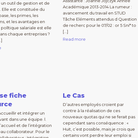
Assistante : Joanne Jojczyk Année
is un outil de gestion et de
Académique 2013-2014 La rumeur :
. Elle est constituée du
avancement du travail en STUD
base, les primes, les
Tâche Eléments attendus d Question
ons, et les avantages en
de recherc pour le 07/02 : or 5 Sni* to
 polltique salariale est elle
[…]
ans chaque entreprises ?
Read more
…]
e
se fiche
Le Cas
urce
D’autres employés croient par
contre à la réalisation de ces
ccueillir et intégrer un
nouveaux quotas qui ne se ferait pas
vant dans une équipe. l.
cependant sans conséquence : «
’accueil et de l’intégration
Huit, c’est possible, mais je crois que
au collaborateur. Pour le
certains vont perdre leur emploi si
llaborateur : Intégration