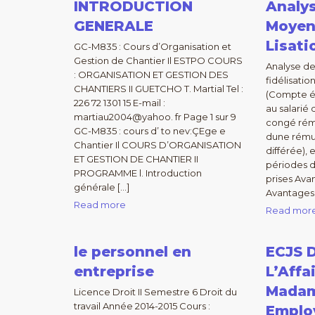
INTRODUCTION
Analy
GENERALE
Moyen
Lisati
GC-M835 : Cours d’Organisation et
Gestion de Chantier Il ESTPO COURS
Analyse d
: ORGANISATION ET GESTION DES
fidélisatio
CHANTIERS II GUETCHO T. Martial Tel :
(Compte ép
226 72 1301 15 E-mail :
au salarié
martiau2004@yahoo. fr Page 1 sur 9
congé rém
GC-M835 : cours d’ to nev:ÇEge e
dune rému
Chantier Il COURS D’ORGANISATION
différée),
ET GESTION DE CHANTIER II
périodes 
PROGRAMME l. Introduction
prises Ava
générale […]
Avantages p
Read more
Read mor
le personnel en
ECJS 
entreprise
L’Affa
Madam
Licence Droit II Semestre 6 Droit du
travail Année 2014-2015 Cours :
Emplo