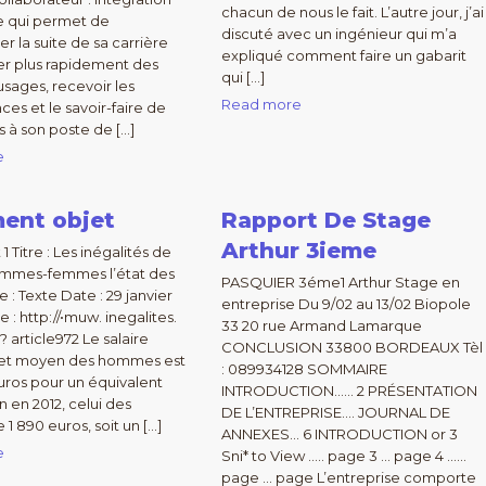
chacun de nous le fait. L’autre jour, j’ai
e qui permet de
discuté avec un ingénieur qui m’a
r la suite de sa carrière
expliqué comment faire un gabarit
er plus rapidement des
qui […]
usages, recevoir les
Read more
ces et le savoir-faire de
s à son poste de […]
e
ent objet
Rapport De Stage
Arthur 3ieme
 Titre : Les inégalités de
hommes-femmes l’état des
PASQUIER 3éme1 Arthur Stage en
e : Texte Date : 29 janvier
entreprise Du 9/02 au 13/02 Biopole
 : http://•muw. inegalites.
33 20 rue Armand Lamarque
p? article972 Le salaire
CONCLUSION 33800 BORDEAUX Tèl
et moyen des hommes est
: 089934128 SOMMAIRE
uros pour un équivalent
INTRODUCTION…… 2 PRÉSENTATION
n en 2012, celui des
DE L’ENTREPRISE…. JOURNAL DE
1 890 euros, soit un […]
ANNEXES… 6 INTRODUCTION or 3
e
Sni* to View ….. page 3 … page 4 ……
page … page L’entreprise comporte