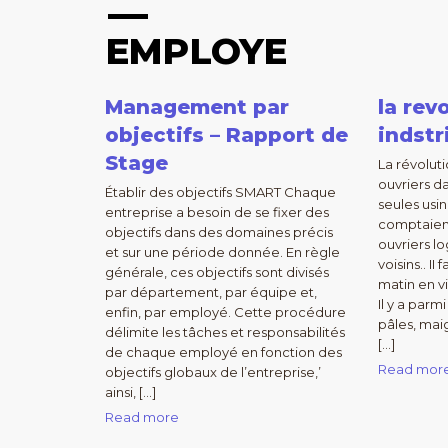
EMPLOYE
Management par
la rev
objectifs – Rapport de
indstr
Stage
La révoluti
ouvriers d
Établir des objectifs SMART Chaque
seules usi
entreprise a besoin de se fixer des
comptaient
objectifs dans des domaines précis
ouvriers lo
et sur une période donnée. En règle
voisins.. II
générale, ces objectifs sont divisés
matin en vi
par département, par équipe et,
Il y a par
enfin, par employé. Cette procédure
pâles, mai
délimite les tâches et responsabilités
[…]
de chaque employé en fonction des
Read mor
objectifs globaux de l’entreprise,’
ainsi, […]
Read more