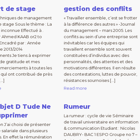
t de stage
gestion des conflits
techniques de management
« Travailler ensemble, c’est se frotter
 stage Sous le thème : La
à la différence des autres » -Journal
inconnue Effectué à .
du management – mars 2005. Les
ar Ahmed KAAB or2 to
conflits au sein d’une entreprise sont
Encadré par : Année
inévitables car les équipes qui
re 2013/2014
travaillent ensemble sont souvent
ents Je tiens à exprimer
constituées d’individus avec des
de gratitude et mes
personnalités, des attentes et des
emerciements à toutes les
motivations différentes. Il en résulte
qul ont contribué de près
des contestations, luttes de pouvoir,
[…]
résistances sournoises […]
e
Read more
bjet D Tude Ne
Rumeur
upprimer
La rumeur : cycle de vie Séminaire
de travail universitaire en information
n J’ai choisi de présenter
& communication Etudiant : Nicolas
e salariale dans plusieurs
DAUBRY- BAC 1 ESPO Groupe no 7 –
s. En effet la rémunération