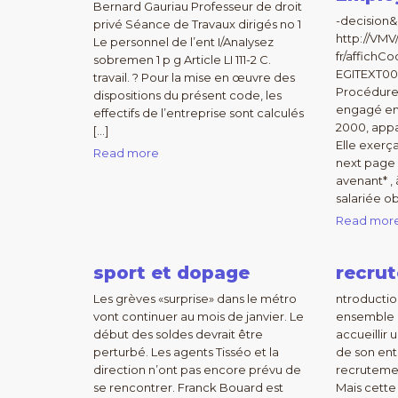
Bernard Gauriau Professeur de droit
-decision&
privé Séance de Travaux dirigés no 1
http://VMV/
Le personnel de l’ent I/AnaIysez
fr/affichCo
sobremen 1 p g Article LI 111-2 C.
EGITEXT00
travail. ? Pour la mise en œuvre des
Procédure
dispositions du présent code, les
engagé en 
effectifs de l’entreprise sont calculés
2000, app
[…]
Elle exerç
Read more
next page 
avenant* ,
salariée ob
Read mor
sport et dopage
recru
Les grèves «surprise» dans le métro
ntroductio
vont continuer au mois de janvier. Le
ensemble d
début des soldes devrait être
accueillir 
perturbé. Les agents Tisséo et la
de son ent
direction n’ont pas encore prévu de
recrutemen
se rencontrer. Franck Bouard est
Mais cette