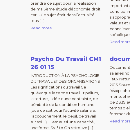
prendre ce sujet pour la réalisation
important
de ma 3ème étude déconomie droit
conditionne
car : -Ce sujet était dans l’actualité
s’appropri
tous […]
valeurs et 
Read more
connaissan
spécifique
Read mor
Psycho Du Travail CM1
docum
26 01 15
Document 1
salaires 
INTRODUCTION À LA PSYCHOLOGIE
lieux Natur
DIJ TRAVAIL ET DES ORGANISATIONS
2013 Source
Les significations du travail Ce
fr/spip. ph
qu’évoque le terme travail Tripalium,
mensuel n
la torture, l’idée dune contrainte, de
de 2 339 e
pénibilité de la condition humaine
temps plei
(que ce soit pour l’activité salariale,
femmes de 
l’accouchement, le deuil, de travail
Read mor
sur soi… ). C’est aussi une capacité,
une force. Sv. * to On retrouve […]