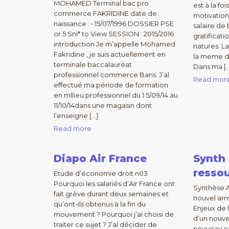
MOHAMED Terminal bac pro
est à la fo
commerce FAKRIDINE date de
motivation
naissance . • 15/07/1996 DOSSIER PSE
salaire de 
or 5 Sni* to View SESSION : 2015/2016
gratificati
introduction Je m’appelle Mohamed
natures. La
Fakridine , je suis actuellement en
la meme d
terminale baccalauréat
Dans ma [
professionnel commerce Bans. J’al
Read mor
effectué ma période de formation
en mllieu professionnel du 1 5/09/14 au
11/10/14dans une magasin dont
l’enseigne […]
Read more
Diapo Air France
Synth 
resso
Étude d’économie droit n03
Pourquoi les salariés d’Air France ont
Synthèse A
fait grève durant deux semaines et
nouvel arri
qu’ont-ils obtenus à la fin du
Enjeux de l
mouvement ? Pourquoi j’ai choisi de
d’un nouve
traiter ce sujet ? J’al décider de
nouveau co