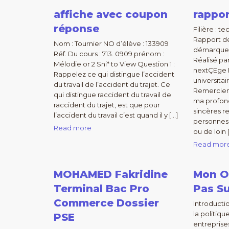
affiche avec coupon
rappor
réponse
Filière : 
Rapport de
Nom : Tournier NO d’élève : 133909
démarque 
Réf. Du cours : 713. 0909 prénom :
Réalisé p
Mélodie or 2 Sni* to View Question 1 :
nextÇEge 
Rappelez ce qui distingue l’accident
universitai
du travail de l’accident du trajet. Ce
Remerciem
qui distingue raccident du travail de
ma profon
raccident du trajet, est que pour
sincères r
l’accident du travail c’est quand il y […]
personnes 
Read more
ou de loin 
Read mor
MOHAMED Fakridine
Mon O
Terminal Bac Pro
Pas S
Commerce Dossier
Introductio
la politiqu
PSE
entreprise