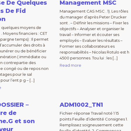
se De Quelques
Management MSC
s De Fid
Management CAS MSC . 1). Les rôles
du manager d’après Peter Drucker
on
sont . – Définir les missions – Fixer les
e quelques moyens de
objectifs – Analyser et organiser le
n . Moyens financiers : CET
travail – Informer et écouter ses
argne temps) : Il permet
employés – Evaluer les résultats –
 d’accumuler des droits à
Former ses collaborateurs es
unérer ou de bénéficier
responsabilités – Nicolas Rotulo est h
nération ( immédiate ou
4500 personnes. Tou lui : les […]
 en contrepartie des
Read more
de congé ou de repos non
ntages pour le sal
our l’ent p g – […]
e
DOSSIER –
ADM1002_TN1
ire de
Fichier-réponse Travail noté 1 15
points Feuille d’identité Consignes 1.
e.G et son
Remplissez soigneusement cette
yeur
feuille d’identité. 2. Commencez