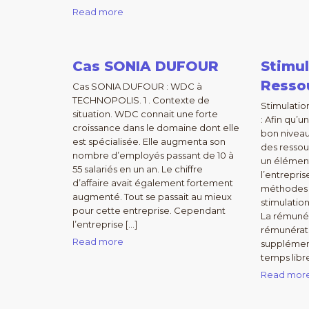
Read more
Cas SONIA DUFOUR
Stimu
Resso
Cas SONIA DUFOUR : WDC à
TECHNOPOLIS. 1 . Contexte de
Stimulatio
situation. WDC connait une forte
: Afin qu’
croissance dans le domaine dont elle
bon niveau 
est spécialisée. Elle augmenta son
des ressou
nombre d’employés passant de 10 à
un élément
55 salariés en un an. Le chiffre
l’entrepris
d’affaire avait également fortement
méthodes
augmenté. Tout se passait au mieux
stimulation
pour cette entreprise. Cependant
La rémunér
l’entreprise […]
rémunérati
Read more
supplément
temps libre
Read mor