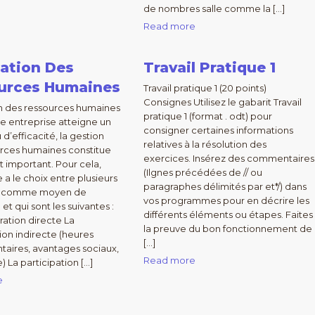
de nombres salle comme la […]
Read more
lation Des
Travail Pratique 1
urces Humaines
Travail pratique 1 (20 points)
Consignes Utilisez le gabarit Travail
n des ressources humaines
pratique 1 (format . odt) pour
une entreprise atteigne un
consigner certaines informations
d’efficacité, la gestion
relatives à la résolution des
rces humaines constitue
exercices. Insérez des commentaires
 important. Pour cela,
(Ilgnes précédées de // ou
e a le choix entre plusieurs
paragraphes délimités par et*/) dans
 comme moyen de
vos programmes pour en décrire les
 et qui sont les suivantes :
différents éléments ou étapes. Faites
ation directe La
la preuve du bon fonctionnement de
on indirecte (heures
[…]
aires, avantages sociaux,
Read more
) La participation […]
e