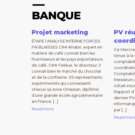
BANQUE
Projet marketing
PV ré
coord
ÉTAPE 1 ANALYSE INTERNE FORCES
FAI BLAISSES CIMr Khabir, expert en
Ce Mercred
matière de café connait bien les
tenue à la
fournisseurs et les pays exportateurs
comptabili
de café. CIMr Fekkar, le directeur. Il
coordinati
connait bien le marché du chocolat
Comptabili
et de la confiserie. 05 représentants
Messieurs x
expérimentés qui connaissent
s’était ins
chacun sa zone OHassan, diplômé
Rapport d’a
d’une grande école agroalimentaire
dernier PV
en France. […]
informatiq
Read more
par […]
Read mor