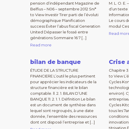
pension d’indépendant Magazine de
M. L. O. E
Belfius – N06 – septembre 2012 Sni*
d’un texte
to View Investir Tirer parti de l’évoluti
Information
démographique Planification
Le cours de
success Éviter l’abus fiscal Generation
modul Ces
United Dépasser le fossé entre
Read mor
générations Sommaire 16 7 […]
Read more
bilan de banque
Crise 
ÉTUDE DE LA STRUCTURE
Chapitre 3 
FINANCIERE L’outil le plus pertinent
to View L’
pour apprécier les indicateurs de la
Cycles Kon
structure financière est le bilan
technologi
comptable. ll. 2. 1. BILAN D’UNE
environ). C
BANQUE 11. 2. 1. 1. Définition Le bilan
entreprise/
est un document de synthèse dans
Cycles Kitc
lequel sont regroupés, à une date
tous les 7
donnée, l’ensemble des ressources
conditions
dont ont disposé l’entreprise et […]
innovation
titrisatio