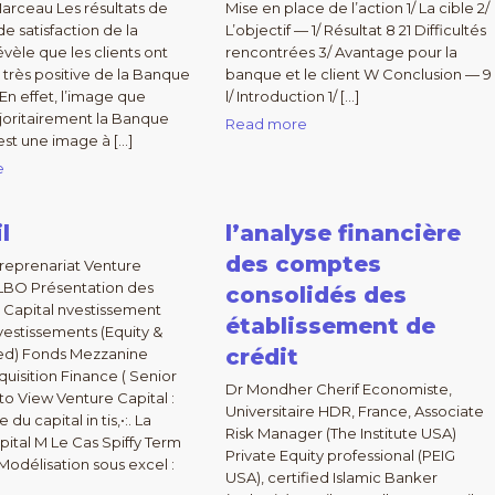
arceau Les résultats de
Mise en place de l’action 1/ La cible 2/
e satisfaction de la
L’objectif — 1/ Résultat 8 21 Difficultés
évèle que les clients ont
rencontrées 3/ Avantage pour la
très positive de la Banque
banque et le client W Conclusion — 9
En effet, l’image que
l/ Introduction 1/ […]
joritairement la Banque
Read more
est une image à […]
e
l
l’analyse financière
des comptes
reprenariat Venture
 LBO Présentation des
consolidés des
 Capital nvestissement
établissement de
vestissements (Equity &
crédit
ked) Fonds Mezzanine
uisition Finance ( Senior
Dr Mondher Cherif Economiste,
 to View Venture Capital :
Universitaire HDR, France, Associate
 du capital in tis,•:. La
Risk Manager (The Institute USA)
pital M Le Cas Spiffy Term
Private Equity professional (PEIG
 Modélisation sous excel :
USA), certified Islamic Banker