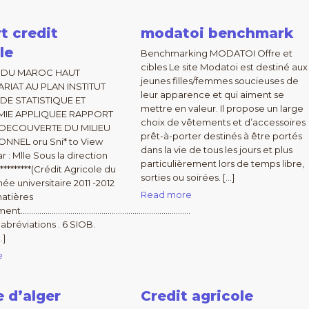
t credit
modatoi benchmark
le
Benchmarking MODATOI Offre et
cibles Le site Modatoi est destiné aux
 DU MAROC HAUT
jeunes filles/femmes soucieuses de
IAT AU PLAN INSTITUT
leur apparence et qui aiment se
DE STATISTIQUE ET
mettre en valeur. Il propose un large
IE APPLIQUEE RAPPORT
choix de vêtements et d’accessoires
 DECOUVERTE DU MILIEU
prêt-à-porter destinés à être portés
NNEL oru Sni* to View
dans la vie de tous les jours et plus
 : Mlle Sous la direction
particulièrement lors de temps libre,
***********(Crédit Agricole du
sorties ou soirées. […]
ée universitaire 2011 -2012
Read more
atières
ment……………………………………………………………………….
s abréviations . 6 SIOB.
…]
e
 d’alger
Credit agricole