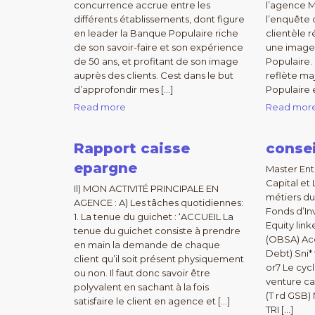
concurrence accrue entre les
l’agence M
différents établissements, dont figure
l’enquête d
en leader la Banque Populaire riche
clientèle r
de son savoir-faire et son expérience
une image 
de 50 ans, et profitant de son image
Populaire. 
auprès des clients. Cest dans le but
reflète ma
d’approfondir mes […]
Populaire 
Read more
Read mor
Rapport caisse
consei
epargne
Master Ent
Capital et
Il) MON ACTIVITÉ PRINCIPALE EN
métiers du
AGENCE : A) Les tâches quotidiennes:
Fonds d’In
1. La tenue du guichet : ‘ACCUEIL La
Equity lin
tenue du guichet consiste à prendre
(OBSA) Acq
en main la demande de chaque
Debt) Sni*
client qu’il soit présent physiquement
or7 Le cycle
ou non. Il faut donc savoir être
venture ca
polyvalent en sachant à la fois
(T rd GSB)
satisfaire le client en agence et […]
TRI […]