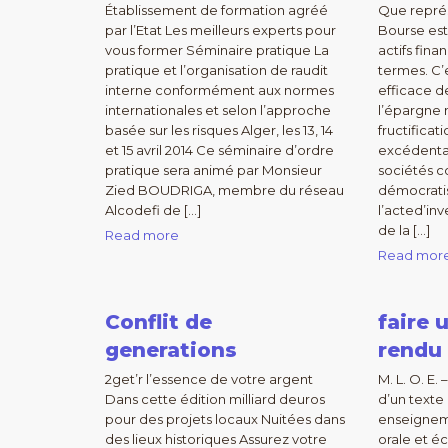
Établissement de formation agréé
Que représ
par l’Etat Les meilleurs experts pour
Bourse est
vous former Séminaire pratique La
actifs fin
pratique et l’organisation de raudit
termes. C’
interne conformément aux normes
efficace d
internationales et selon l’approche
l’épargne 
basée sur les risques Alger, les 13, 14
fructificat
et 15 avril 2014 Ce séminaire d’ordre
excédentai
pratique sera animé par Monsieur
sociétés c
Zied BOUDRIGA, membre du réseau
démocrati
Alcodefi de […]
l’acted’in
de la […]
Read more
Read mor
Conflit de
faire
generations
rendu
2get’r l’essence de votre argent
M. L. O. E
Dans cette édition milliard deuros
d’un texte
pour des projets locaux Nuitées dans
enseigneme
des lieux historiques Assurez votre
orale et é