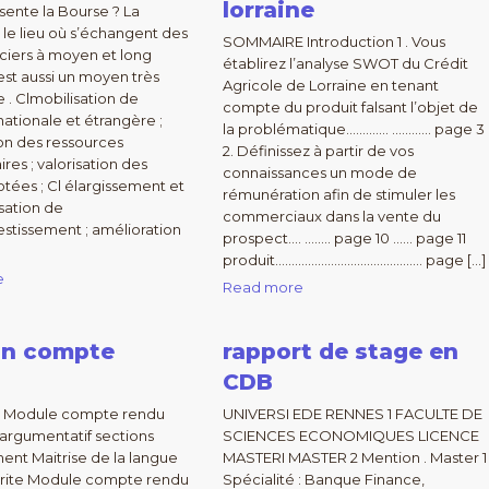
lorraine
ente la Bourse ? La
 le lieu où s’échangent des
SOMMAIRE Introduction 1 . Vous
anciers à moyen et long
établirez l’analyse SWOT du Crédit
est aussi un moyen très
Agricole de Lorraine en tenant
e . Clmobilisation de
compte du produit falsant l’objet de
nationale et étrangère ;
la problématique…………. ………… page 3
ion des ressources
2. Définissez à partir de vos
res ; valorisation des
connaissances un mode de
otées ; Cl élargissement et
rémunération afin de stimuler les
sation de
commerciaux dans la vente du
vestissement ; amélioration
prospect…. …….. page 10 …… page 11
produit……………………………………… page […]
e
Read more
 un compte
rapport de stage en
CDB
. – Module compte rendu
UNIVERSI EDE RENNES 1 FACULTE DE
 argumentatif sections
SCIENCES ECONOMIQUES LICENCE
nt Maitrise de la langue
MASTERI MASTER 2 Mention . Master 1
crite Module compte rendu
Spécialité : Banque Finance,