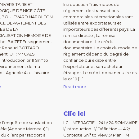
UNIVERSITAIRE ET
Introduction Trais modes de
GIQUE DE NICE CÔTE
règlement des transactions
1 , BOULEVARD NAPOLÉON
commerciales internationales sont
 NICE DEPARTEMENT DES
utilisés entre exportateurs et
ES DE LA
importateurs des différents pays: La
ALISATION MEMOIRE DE
remise directe ; La remise
hel BAIZET Enseignement
documentaire ; Le crédit
e : Renaud BOTTARO
documentaire. Le choix du mode de
ent IUT : Mr CALS
règlement dépend du degré de
ntroduction or 11 Sni* to
confiance qui existe entre
environnement de ma
l’exportateur et son acheteur
dit Agricole 4 a. L’histoire
étranger. Le crédit documentaire est
le or 10 […]
e
Read more
Clic lcl
e l’enquête de satisfaction
LCL INTERACTIF – 24 h/ 24 SOMMAIRE
ntèle (Agence Marceau) 1)
l/ Introduction . 1/ Définition — 4 2/
 du client par rapport à
Contexte Sni* to View 3/ Plan . IM