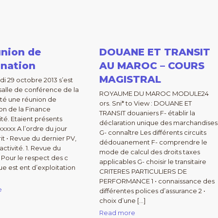
union de
DOUANE ET TRANSIT
ination
AU MAROC – COURS
MAGISTRAL
i 29 octobre 2013 s’est
 salle de conférence de la
ROYAUME DU MAROC MODULE24
té une réunion de
ors. Sni* to View : DOUANE ET
on de la Finance
TRANSIT douaniers F- établir la
té. Etaient présents
déclaration unique des marchandises
xxxx A l’ordre du jour
G- connaître Les différents circuits
crit • Revue du dernier PV,
dédouanement F- comprendre le
ctivité. 1. Revue du
mode de calcul des droits taxes
 Pour le respect des c
applicables G- choisir le transitaire
ue est ent d’exploitation
CRITERES PARTICULIERS DE
PERFORMANCE 1 • connaissance des
e
différentes polices d’assurance 2 •
choix d’une […]
Read more