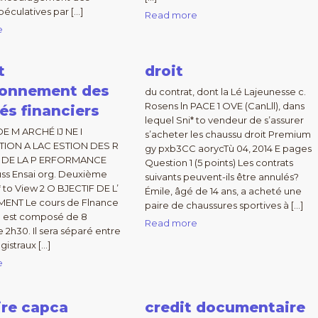
péculatives par […]
Read more
e
t
droit
ionnement des
du contrat, dont la Lé Lajeunesse c.
Rosens ln PACE 1 OVE (CanLll), dans
és financiers
lequel Sni* to vendeur de s’assurer
E M ARCHÉ IJ NE I
s’acheter les chaussu droit Premium
ION A LAC ESTION DES R
gy pxb3CC aorycTù 04, 2014 E pages
T DE LA P ERFORMANCE
Question 1 (5 points) Les contrats
uss Ensai org. Deuxième
suivants peuvent-ils être annulés?
 to View 2 O BJECTIF DE L’
Émile, âgé de 14 ans, a acheté une
ENT Le cours de Flnance
paire de chaussures sportives à […]
 est composé de 8
Read more
 2h30. Il sera séparé entre
gistraux […]
e
re capca
credit documentaire