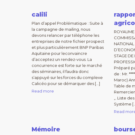
calili
rappor
agrico
Plan d’appel Problématique : Suite à
la campagne de mailing, nous
ROYAUME
devons relancer par téléphone les
COMMISSAR
entreprises de notre fichier prospect
NATIONAL 
et plus particulièrement BNP Paribas
D’ECONOM
Aquitaine pour leconvaincre
STAGE DE
d’acceptez un rendez-vous. La
PROFESSIO
concurrence est forte sur le marché
Préparé par
des séminaires, il faudra donc
de : Mr. **
s’appuyé sur les forces du complexe
Maroc) Ann
Calicéo pour se démarquer des […]
Table de m
Read more
Remercie
„. Liste de
Système [
Read mor
Mémoire
bourse