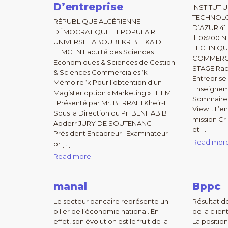
D’entreprise
INSTITUT 
TECHNOLO
RÉPUBLIQUE ALGÉRIENNE
D’AZUR 4
DÉMOCRATIQUE ET POPULAIRE
Ill 06200
UNIVERSI E ABOUBEKR BELKAID
TECHNIQU
LEMCEN Faculté des Sciences
COMMERCI
Economiques & Sciences de Gestion
STAGE Rac
& Sciences Commerciales ‘k
Entrepris
Mémoire ‘k Pour l’obtention d’un
Enseignem
Magister option « Marketing » THEME
Sommaire I
: Présenté par Mr. BERRAHI Kheir-E
View l. L’
Sous la Direction du Pr. BENHABIB
mission Cr 
Abderr JURY DE SOUTENANC
et […]
Président Encadreur : Examinateur :
Read mor
or […]
Read more
manal
Bppc
Le secteur bancaire représente un
Résultat d
pilier de l’économie national. En
de la clie
effet, son évolution est le fruit de la
La position