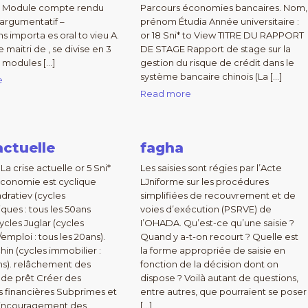
. – Module compte rendu
Parcours économies bancaires. Nom,
 argumentatif –
prénom Étudia Année universitaire :
s importa es oral to vieu A.
or 18 Sni* to View TITRE DU RAPPORT
 maitri de , se divise en 3
DE STAGE Rapport de stage sur la
 modules […]
gestion du risque de crédit dans le
système bancaire chinois (La […]
e
Read more
actuelle
fagha
La crise actuelle or 5 Sni*
Les saisies sont régies par l’Acte
économie est cyclique
LJniforme sur les procédures
dratiev (cycles
simplifiées de recouvrement et de
ques : tous les 50ans
voies d’exécution (PSRVE) de
ycles Juglar (cycles
I’OHADA. Qu’est-ce qu’une saisie ?
emploi : tous les 20ans).
Quand y a-t-on recourt ? Quelle est
hin (cycles immobilier :
la forme appropriée de saisie en
ans). relâchement des
fonction de la décision dont on
 de prêt Créer des
dispose ? Voilà autant de questions,
s financières Subprimes et
entre autres, que pourraient se poser
n Encouragement des
[…]