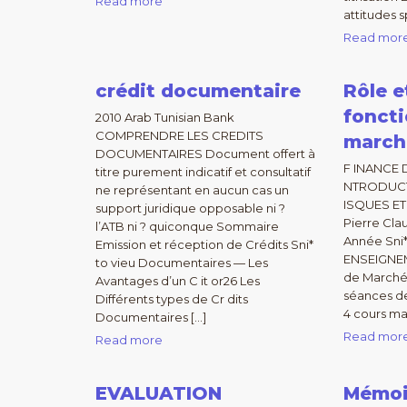
Read more
attitudes s
Read mor
crédit documentaire
Rôle e
fonct
2010 Arab Tunisian Bank
COMPRENDRE LES CREDITS
march
DOCUMENTAIRES Document offert à
F INANCE D
titre purement indicatif et consultatif
NTRODUCT
ne représentant en aucun cas un
ISQUES E
support juridique opposable ni ?
Pierre Cla
l’ATB ni ? quiconque Sommaire
Année Sni*
Emission et réception de Crédits Sni*
ENSEIGNEM
to vieu Documentaires — Les
de Marché
Avantages d’un C it or26 Les
séances de
Différents types de Cr dits
4 cours ma
Documentaires […]
Read mor
Read more
EVALUATION
Mémoi