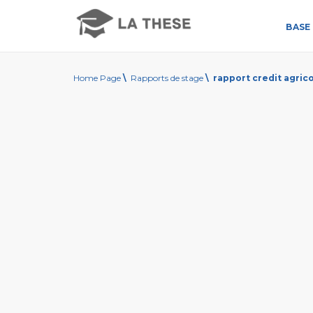
BASE 
Home Page
\
Rapports de stage
\
rapport credit agric