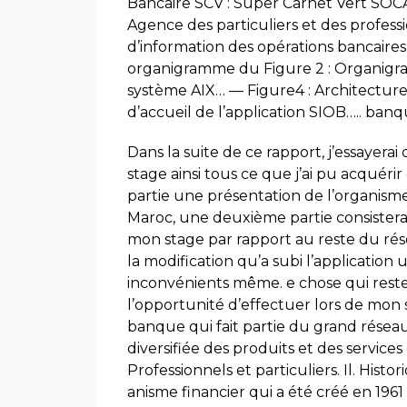
Bancaire SCV : Super Carnet Vert SOCA
Agence des particuliers et des profess
d’information des opérations bancaires. 
organigramme du Figure 2 : Organigra
système AIX… — Figure4 : Architecture
d’accueil de l’application SIOB….. ban
Dans la suite de ce rapport, j’essayerai
stage ainsi tous ce que j’ai pu acqué
partie une présentation de l’organisme 
Maroc, une deuxième partie consisterai
mon stage par rapport au reste du rés
la modification qu’a subi l’application u
inconvénients même. e chose qui reste, 
l’opportunité d’effectuer lors de mon 
banque qui fait partie du grand résea
diversifiée des produits et des service
Professionnels et particuliers. Il. Hist
anisme financier qui a été créé en 196