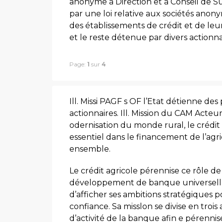
anonyme à Direction et à Conseil de S
par une loi relative aux sociétés anonyme
des établissements de crédit et de leu
et le reste détenue par divers actionna
Page:
1
sur
4
Ill. Missi PAGF s OF l’Etat détienne de
actionnaires. Ill. Mission du CAM Acte
odernisation du monde rural, le crédit 
essentiel dans le financement de l’agr
ensemble.
Le crédit agricole pérennise ce rôle de
développement de banque universelle P
d’afficher ses ambitions stratégiques p
confiance. Sa misslon se divise en troi
d’activité de la banque afin e pérennise