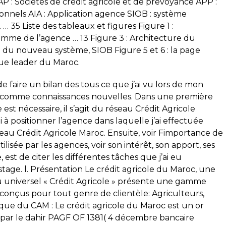
P : Sociétés de crédit agricole et de prévoyance APP :
ionnels AIA : Application agence SIOB : système
… 35 Liste des tableaux et figures Figure 1 :
mme de l’agence … 13 Figure 3 : Architecture du
 du nouveau système, SIOB Figure 5 et 6 : la page
que leader du Maroc.
 de faire un bilan des tous ce que j’ai vu lors de mon
rir comme connaissances nouvelles. Dans une première
est nécessaire, il s’agit du réseau Crédit Agricole
 à positionner l’agence dans laquelle j’ai effectuée
eau Crédit Agricole Maroc. Ensuite, voir Fimportance de
tilisée par les agences, voir son intérêt, son apport, ses
est de citer les différentes tâches que j’ai eu
stage. l. Présentation Le crédit agricole du Maroc, une
u universel « Crédit Agricole » présente une gamme
s conçus pour tout genre de clientèle: Agriculteurs,
orique du CAM : Le crédit agricole du Maroc est un or
1 par le dahir PAGF OF 1381( 4 décembre bancaire