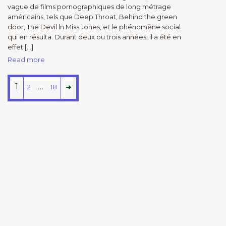
vague de films pornographiques de long métrage
américains, tels que Deep Throat, Behind the green
door, The Devil ln Miss Jones, et le phénomène social
qui en résulta. Durant deux ou trois années, il a été en
effet […]
Read more
1
…
2
18