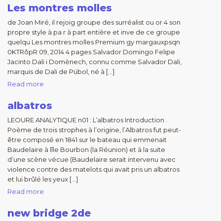
Les montres molles
de Joan Miré, il rejoig groupe des surréalist ou or 4 son
propre style à pa r à part entière et inve de ce groupe
quelqu Les montres molles Premium gy margauxpsqn
0KTRôpR 09, 2014 4 pages Salvador Domingo Felipe
Jacinto Dali i Domènech, connu comme Salvador Dali,
marquis de Dali de Pübol, né à […]
Read more
albatros
LEOURE ANALYTIQUE n01 : L’albatros Introduction .
Poème de trois strophes à l’origine, l’Albatros fut peut-
être composé en 1841 sur le bateau qui emmenait
Baudelaire à lîle Bourbon (la Réunion) et à la suite
d’une scène vécue (Baudelaire serait intervenu avec
violence contre des matelots qui avait pris un albatros
et lui brûlé les yeux […]
Read more
new bridge 2de