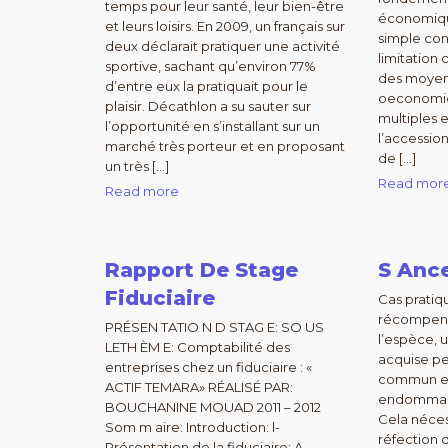
temps pour leur santé, leur bien-être
économiqu
et leurs loisirs. En 2009, un français sur
simple cons
deux déclarait pratiquer une activité
limitation 
sportive, sachant qu’environ 77%
des moyens
d’entre eux la pratiquait pour le
oeconomicu
plaisir. Décathlon a su sauter sur
multiples e
l’opportunité en s’installant sur un
l’accessio
marché très porteur et en proposant
de […]
un très […]
Read mor
Read more
Rapport De Stage
S Ance
Fiduciaire
Cas pratiq
récompense
PRÉSEN TATIO N D STAG E: SO US
l’espèce, 
LETH ÈM E: Comptabilité des
acquise p
entreprises chez un fiduciaire : «
commun en
ACTIF TEMARA» RÉALISÉ PAR:
endommag
BOUCHANINE MOUAD 2011 – 2012
Cela néces
Som m aire: Introduction: l-
réfection d
Présentation de la fiduciaire: A-