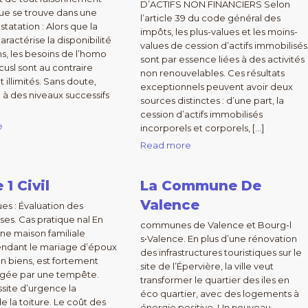
D’ACTIFS NON FINANCIERS Selon
e se trouve dans une
l’article 39 du code général des
tatation : Alors que la
impôts, les plus-values et les moins-
caractérise la disponibilité
values de cession d’actifs immobilisés
, les besoins de l’homo
sont par essence liées à des activités
sl sont au contraire
non renouvelables. Ces résultats
t illimités. Sans doute,
exceptionnels peuvent avoir deux
n à des niveaux successifs
sources distinctes : d’une part, la
cession d’actifs immobilisés
e
incorporels et corporels, […]
Read more
 1 Civil
La Commune De
Valence
ues : Évaluation des
s. Cas pratique nal En
communes de Valence et Bourg-l
une maison familiale
s•Valence. En plus d’une rénovation
endant le mariage d’époux
des infrastructures touristiques sur le
 biens, est fortement
site de l’Épervière, la ville veut
ée par une tempête.
transformer le quartier des iles en
site d’urgence la
éco quartier, avec des logements à
e la toiture. Le coût des
énergie positive. Un nouveau