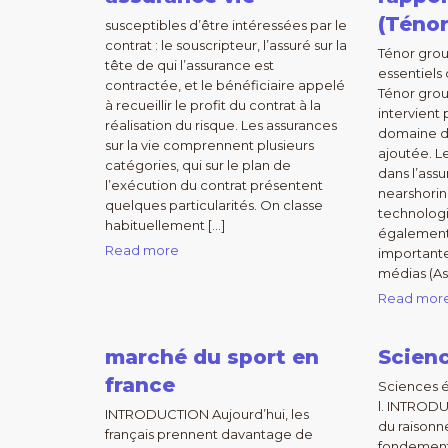
(Ténor
susceptibles d’être intéressées par le
contrat : le souscripteur, l’assuré sur la
Ténor grou
tête de qui l’assurance est
essentiels
contractée, et le bénéficiaire appelé
Ténor grou
à recueillir le profit du contrat à la
intervient
réalisation du risque. Les assurances
domaine de
sur la vie comprennent plusieurs
ajoutée. L
catégories, qui sur le plan de
dans l’assu
l’exécution du contrat présentent
nearshorin
quelques particularités. On classe
technologie
habituellement […]
également 
Read more
importante
médias (As
Read mor
marché du sport en
Scien
france
Sciences 
l. INTRODU
INTRODUCTION Aujourd’hui, les
du raison
français prennent davantage de
fondement