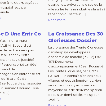
élève à 40 000 € payés au
quartier est prévu dans le sud de la
 capital reçu par
ville sur les terrains industriels laissés à
ans la […]
l’abandon du secteur […]
e
Read more
e D Une Entr Co
La Croissance Des 30
Glorieuses Dossier
D’UNE ENTREPRISE
ALE Mr Edouard est
La croissance des Trente Glorieuses
e de l’entreprise « pas
dans les pays développés à
 est plus cher » Cette
économie de marché (PDEM) 1945-
 est une SARL (Société
1975 Documents
Responsabilité Limitée).
d’accompagnement Jean Fourastié,
d vend de
Les Trente Glorieuses, paris, 1979
énager. Son entreprise est
EXTRAIT 1 Je connais bien ces deux
e 15 salariés. Sa
villages, et depuis longtemps. Non
Elise Edouard est l’associée
seulement pour y avoir vécu en
r Bernard Edouard. Ils se
moyenne plus de deux mois par an
 le […]
depuis un demi-siècle, mais pour
e
avoir […]
Read more