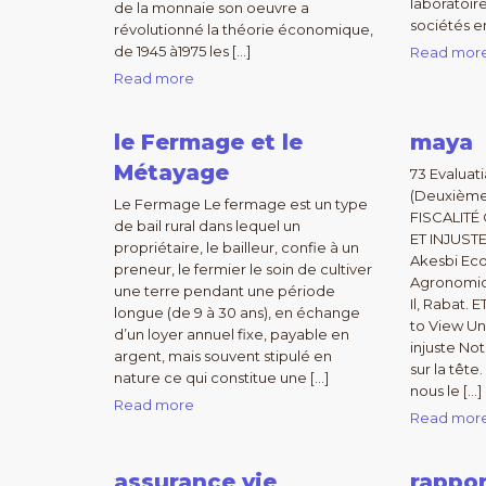
laboratoir
de la monnaie son oeuvre a
sociétés e
révolutionné la théorie économique,
de 1945 à1975 les […]
Read mor
Read more
le Fermage et le
maya
Métayage
73 Evaluat
(Deuxième 
Le Fermage Le fermage est un type
FISCALIT
de bail rural dans lequel un
ET INJUSTE
propriétaire, le bailleur, confie à un
Akesbi Eco
preneur, le fermier le soin de cultiver
Agronomiq
une terre pendant une période
Il, Rabat.
longue (de 9 à 30 ans), en échange
to View Un
d’un loyer annuel fixe, payable en
injuste No
argent, mais souvent stipulé en
sur la tête
nature ce qui constitue une […]
nous le […]
Read more
Read mor
assurance vie
rappor