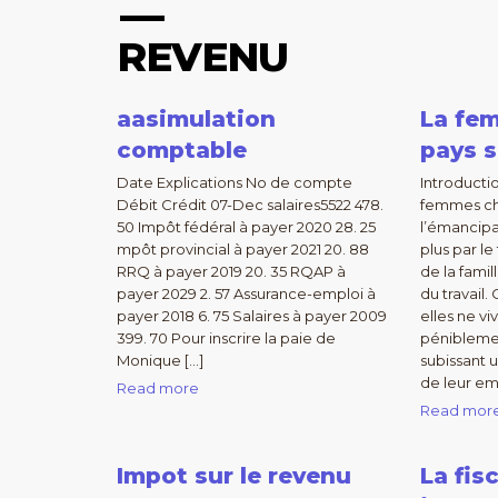
REVENU
aasimulation
La fe
comptable
pays 
Date Explications No de compte
Introductio
Débit Crédit 07-Dec salaires5522 478.
femmes chi
50 Impôt fédéral à payer 2020 28. 25
l’émancipa
mpôt provincial à payer 2021 20. 88
plus par le
RRQ à payer 2019 20. 35 RQAP à
de la fami
payer 2029 2. 57 Assurance-emploi à
du travail.
payer 2018 6. 75 Salaires à payer 2009
elles ne v
399. 70 Pour inscrire la paie de
pénibleme
Monique […]
subissant 
de leur em
Read more
Read mor
Impot sur le revenu
La fis