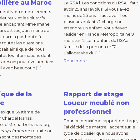
ilière au Maroc
Le RSA l. Les conditions du RSA Il faut
avoir 25 ans révolus. Si vous avez
ment Nos remerciements
moins de 25 ans, il faut avoir 1 ou
aleureux et les plus vifs
plusieurs enfants ? charge ou
tre encadrant Mme Imane
attendre un enfant. Vous devez
 s’est toujours montrée
résider en France Métropolitaine 9
t qui n’a pas hésité à
mois sur 12. Le montant du RSAe
 toutes les questions
famille de la personn or 17
osait ainsi que de nous
L’allocataire du […]
tes les informations dont
Read more
s besoin pour évoluer dans
ail avec beaucoup […]
e
ique de la
Rapport de stage
te
Loueur meublé non
professionnel
exique Système de
ar Charbel Nahas,
Pour ce deuxième rapport de stage,
. « ‘M. charbelnahas. org
j’ai décidé de mettre l’accent sur le
 es systèmes de retraite ou
type de dossier que nous avons
n sont des montages
rarement au cabinet mais qui, à mon