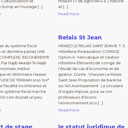
e Cultures Bloch et
mission Cr dit Agricole 4 a. L’histoire
n Europ an l’ouvrage […]
et […]
e
Read more
Relais St Jean
ian du système fiscal
HRAEEJ LE RELAIS SAINT JEAN B. T. S.
et dernière partie) UNE
Hôtellerie Restauration CORRIGE
É COMPLEXE, INCOHERENTE
Option A : Mercatique et Gestion
 Par Najib Akesbi 74 Najib
Hôtelière Éléments de corrigé de
nomiste, Institut
l’étude de cas d’économie et de
ue et Vétérinaire Hassan
gestion. Durée : 5 heures Le Relais
 ETUDE DE TERRAIN orso Sni*
Saint Jean Proposition de barème
e fiscalité incohérente et
sur 140 Avertissement : La circulaire
tre système fiscal marche
d’organi impose, pour sa corr
. On s’en doutait un peu.
professeurs d’écono
l’environnement éco […]
e
Read more
t de stage
le statut juridique de