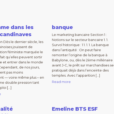
mme dans les
banque
scandinaves
Le marketing bancaire Section 1 :
Notions sur le secteur bancaire 1. 1.
n Dès le dernier siècle, les
Survol historique : 1 1. 1. 1. La banque
noises jouissent de
dans l’antiquité : On peut faire
tion féministe marquée le
remonter l’origine de la banque à
 fait qu’elles peuvent sortir
Babylone, ou, dès le 2ème millénaire
lle et entrer dans le monde
avant J-C, le prêt sur marchandises se
 Cependant, de nos jours,
pratiquait déjà dans l’enceinte des
ivent pas moins
temples. Avec l’apparition […]
nt — voire même plus – en
Read more
une double pression tant
ploi […]
e
calité
Emeline BTS ESF