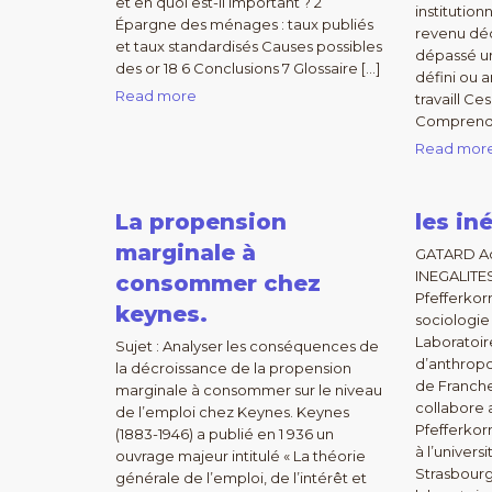
et en quoi est-il important ? 2
institution
Épargne des ménages : taux publiés
revenu déc
et taux standardisés Causes possibles
dépassé un
des or 18 6 Conclusions 7 Glossaire […]
défini ou a
Read more
travaill Ce
Comprendre
Read mor
La propension
les in
marginale à
GATARD Ad
INEGALITES
consommer chez
Pfefferkor
keynes.
sociologi
Laboratoir
Sujet : Analyser les conséquences de
d’anthropo
la décroissance de la propension
de Franch
marginale à consommer sur le niveau
collabore
de l’emploi chez Keynes. Keynes
Pfefferkor
(1883-1946) a publié en 1 936 un
à l’univer
ouvrage majeur intitulé « La théorie
Strasbour
générale de l’emploi, de l’intérêt et