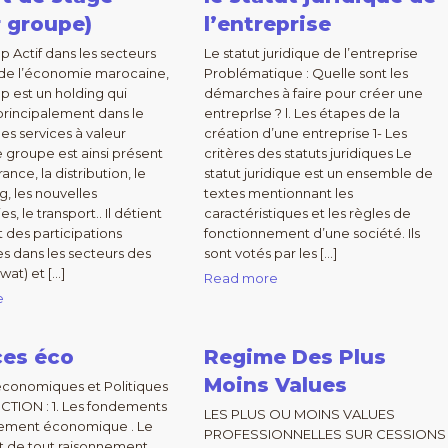
 groupe)
l’entreprise
p Actif dans les secteurs
Le statut juridique de l’entreprise
 de l’économie marocaine,
Problématique : Quelle sont les
p est un holding qui
démarches à faire pour créer une
 principalement dans le
entreprlse ? l. Les étapes de la
s services à valeur
création d’une entreprise 1- Les
e groupe est ainsi présent
critères des statuts juridiques Le
rance, la distribution, le
statut juridique est un ensemble de
g, les nouvelles
textes mentionnant les
s, le transport.. Il détient
caractéristiques et les règles de
des participations
fonctionnement d’une société. Ils
s dans les secteurs des
sont votés par les […]
wat) et […]
Read more
e
ces éco
Regime Des Plus
Moins Values
économiques et Politiques
CTION : 1. Les fondements
LES PLUS OU MOINS VALUES
nement économique . Le
PROFESSIONNELLES SUR CESSIONS
 de tout raisonnement