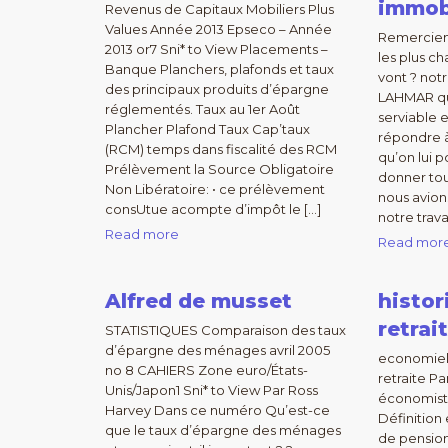
immob
Revenus de Capitaux Mobiliers Plus
Values Année 2013 Epseco – Année
Remercie
2013 or7 Sni* to View Placements –
les plus ch
Banque Planchers, plafonds et taux
vont ? no
des principaux produits d’épargne
LAHMAR qui
réglementés. Taux au 1er Août
serviable e
Plancher Plafond Taux Cap’taux
répondre à
(RCM) temps dans fiscalité des RCM
qu’on lui p
Prélèvement la Source Obligatoire
donner tou
Non Libératoire: • ce prélèvement
nous avion
consUtue acompte d’impôt le […]
notre trav
Read more
Read mor
Alfred de musset
histor
retrai
STATISTIQUES Comparaison des taux
d’épargne des ménages avril 2005
economiel
no 8 CAHIERS Zone euro/États-
retraite P
Unis/Japon1 Sni* to View Par Ross
économiste
Harvey Dans ce numéro Qu’est-ce
Définition
que le taux d’épargne des ménages
de pensio