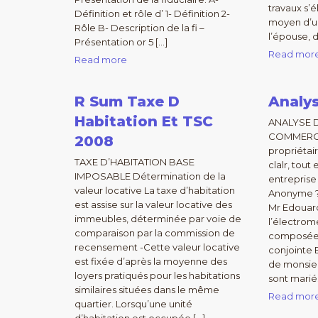
travaux s’
Définition et rôle d’ 1- Définition 2-
moyen d’un
Rôle B- Description de la fi –
l’épouse, d
Présentation or 5 […]
Read mor
Read more
R Sum Taxe D
Analys
Habitation Et TSC
ANALYSE 
COMMERCI
2008
propriétair
TAXE D’HABITATION BASE
clalr, tout
IMPOSABLE Détermination de la
entreprise
valeur locative La taxe d’habitation
Anonyme ? 
est assise sur la valeur locative des
Mr Edouar
immeubles, déterminée par voie de
l’électrom
comparaison par la commission de
composée d
recensement -Cette valeur locative
conjointe 
est fixée d’après la moyenne des
de monsieu
loyers pratiqués pour les habitations
sont mariés
similaires situées dans le même
Read mor
quartier. Lorsqu’une unité