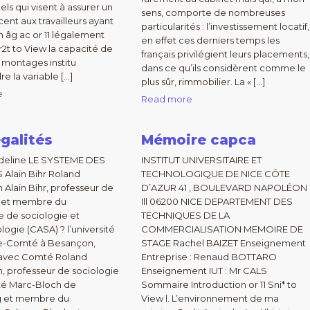
nels qui visent à assurer un
sens, comporte de nombreuses
ent aux travailleurs ayant
particularités : l’investissement locatif,
 âg ac or 11 légalement
en effet ces derniers temps les
r2t to View la capacité de
français privilégient leurs placements,
s montages institu
dans ce qu’ils considèrent comme le
 la variable […]
plus sûr, rimmobilier. La « […]
e
Read more
égalités
Mémoire capca
eline LE SYSTEME DES
INSTITUT UNIVERSITAIRE ET
 Alain Bihr Roland
TECHNOLOGIQUE DE NICE CÔTE
n Alain Bihr, professeur de
D’AZUR 41 , BOULEVARD NAPOLÉON
e et membre du
Ill 06200 NICE DEPARTEMENT DES
e de sociologie et
TECHNIQUES DE LA
logie (CASA) ? l’université
COMMERCIALISATION MEMOIRE DE
e-Comté à Besançon,
STAGE Rachel BAIZET Enseignement
 avec Comté Roland
Entreprise : Renaud BOTTARO
n, professeur de sociologie
Enseignement IUT : Mr CALS
sité Marc-Bloch de
Sommaire Introduction or 11 Sni* to
g et membre du
View l. L’environnement de ma