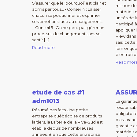
S’assurer que le ‘pourquoi’ est clair et
mission de
admis par tous… • Conseil 4 : Laisser
matériel mi
chacun se positionner et exprimer
unités de l
ses émotlons face au changement….
participé 
_ Conseil 5 : On ne peut pas gérer un
appliquer 
processus de changement sans se
View dans d
sentir […]
saisi cette
Read more
lem er que
électroniqu
Read mor
etude de cas #1
ASSU
adm1013
La garantie
responsabil
Résumé des faits Une petite
obligatoir
entreprise québécoise de produits
d’assuranc
laitiers, la Laiterie de la Rive-Sud est
garantie 
établie depuis de nombreuses
matériels 
années. Bien que cette entreprise