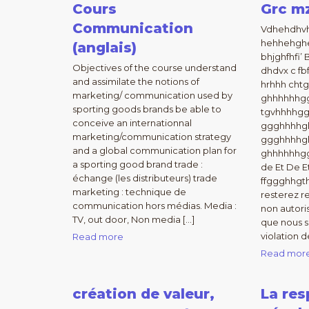
Cours
Grc m
Communication
Vdhehdhvh
hehhehghe
(anglais)
bhjghfhfi’ 
Objectives of the course understand
dhdvx c fb
and assimilate the notions of
hrhhh cht
marketing/ communication used by
ghhhhhhg
sporting goods brands be able to
tgvhhhhg
conceive an internationnal
ggghhhhgh
marketing/communication strategy
ggghhhhg
and a global communication plan for
ghhhhhhg
a sporting good brand trade :
de Et De E
échange (les distributeurs) trade
ffggghhgth
marketing : technique de
resterez re
communication hors médias. Media :
non autori
TV, out door, Non media […]
que nous 
violation d
Read more
Read mor
création de valeur,
La res