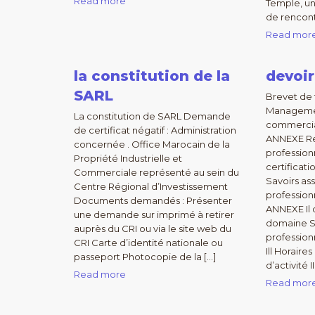
Read more
Temple, un
de rencont
Read mor
la constitution de la
devoir
SARL
Brevet de 
Managemen
La constitution de SARL Demande
commercia
de certificat négatif : Administration
ANNEXE Réf
concernée . Office Marocain de la
profession
Propriété Industrielle et
certificat
Commerciale représenté au sein du
Savoirs as
Centre Régional d’Investissement
professio
Documents demandés : Présenter
ANNEXE Il 
une demande sur imprimé à retirer
domaine S
auprès du CRI ou via le site web du
profession
CRI Carte d’identité nationale ou
Ill Horair
passeport Photocopie de la […]
d’activité I
Read more
Read mor