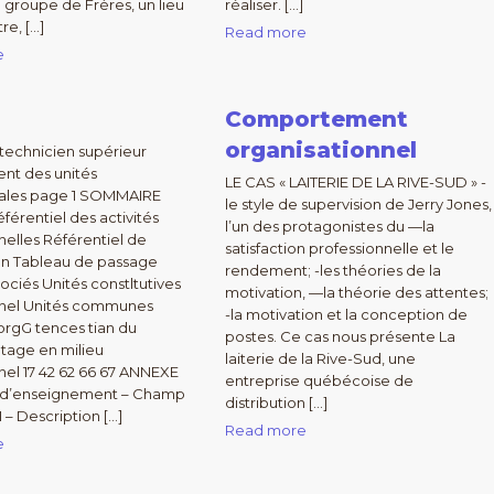
 groupe de Frères, un lieu
réaliser. […]
re, […]
Read more
e
Comportement
organisationnel
technicien supérieur
t des unités
LE CAS « LAITERIE DE LA RIVE-SUD » -
les page 1 SOMMAIRE
le style de supervision de Jerry Jones,
érentiel des activités
l’un des protagonistes du —la
nelles Référentiel de
satisfaction professionnelle et le
ion Tableau de passage
rendement; -les théories de la
sociés Unités constltutives
motivation, —la théorie des attentes;
nnel Unités communes
-la motivation et la conception de
orgG tences tian du
postes. Ce cas nous présente La
tage en milieu
laiterie de la Rive-Sud, une
nel 17 42 62 66 67 ANNEXE
entreprise québécoise de
es d’enseignement – Champ
distribution […]
II – Description […]
Read more
e