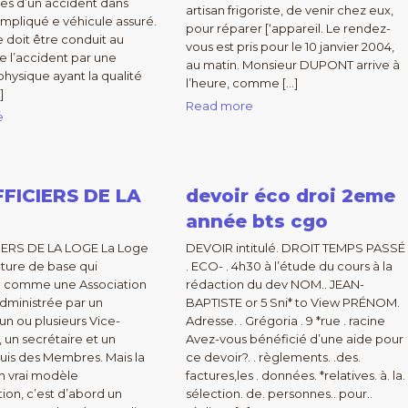
imes d’un accident dans
artisan frigoriste, de venir chez eux,
 impliqué e véhicule assuré.
pour réparer [‘appareil. Le rendez-
e doit être conduit au
vous est pris pour le 10 janvier 2004,
 l’accident par une
au matin. Monsieur DUPONT arrive à
hysique ayant la qualité
l’heure, comme […]
]
Read more
e
FFICIERS DE LA
devoir éco droi 2eme
année bts cgo
IERS DE LA LOGE La Loge
DEVOIR intitulé. DROIT TEMPS PASSÉ
cture de base qui
. ECO- . 4h30 à l’étude du cours à la
e comme une Association
rédaction du dev NOM.. JEAN-
administrée par un
BAPTISTE or 5 Sni* to View PRÉNOM.
un ou plusieurs Vice-
Adresse. . Grégoria . 9 *rue . racine
, un secrétaire et un
Avez-vous bénéficié d’une aide pour
puis des Membres. Mais la
ce devoir?. . règlements. .des.
n vrai modèle
factures,les . données. *relatives. à. la.
tion, c’est d’abord un
sélection. de. personnes.. pour..