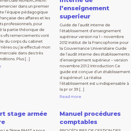
interne de
mmerciale REMERCIMENT
 remercier dans un premier
l’enseignement
ute l’équipe pédagogique
superieur
française des affaires et les
ts professionnels, pour
Guide de l’audit interne de
ré la partie théorique de
l’établissement d’enseignement
es vifs remerciements vont
supérieur version na 1 – novembre
le du corps du cabinet
2012 Institut de la Francophonie pour
rières ou j’ai effectué mon
la Gouvernance Universitaire Guide
merciale dans des très
de l’audit interne des établissements
ditions. Plus […]
d’enseignement supérieur – version
novembre 201 2 Introduction Ce
e
guide est conçue d’un établissement
d supérieurl. La réalisa
l’établissement est u indispensable à
la pr or 39 […]
Read more
rt stage armée
Manuel procédures
re
comptables
ion Le 7ème RMAT a pour
PROCÉDURES DE GESTION DES