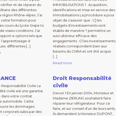
 vérifier et de réparer du
IMMOBILISATIONS 1 . Acquisition,
litaire des différentes
identifications et mise en service des
a région Rhône-Alpes. J’ai
immobilisations La procédure a pour
à cette formation pour
objet de s’assurer que : C] les
les cours du lycée Snipe to
budgets d’investissements sont
e vraies conditions. J’ai
établis de manière ? permettre un
 opport e options tels que
suivi ultérieur efficace des
 l’apprentissage d
engagements ; Cl les investissements
es. différentes […]
réalisés correspondent bien aux
besoins du CNRA et ont été acquis
e
[…]
Read more
RANCE
Droit Responsabilité
civile
 Responsabilité Civile La
ité civile est une garantie
Devoir 1 En janvier 2004, Monsieur et
e dans votre contrat
Madame ZIERLING souhaitent faire
e automobile. Cette
réparer leur réfrigérateur. Pour ce
couvre les dommages
faire, et sur conseil d’un de leurs amls,
et corporels subis par des
ils demandent à Monsieur DUPONT,