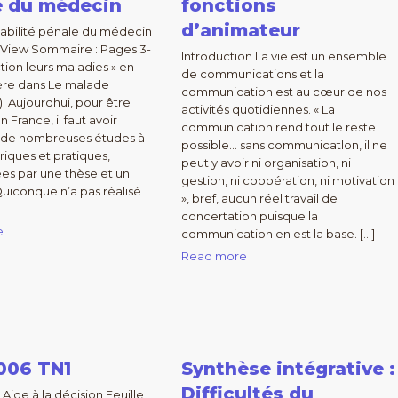
e du médecin
fonctions
d’animateur
abilité pénale du médecin
o View Sommaire : Pages 3-
Introduction La vie est un ensemble
ction leurs maladies » en
de communications et la
ière dans Le malade
communication est au cœur de nos
). Aujourdhui, pour être
activités quotidiennes. « La
France, il faut avoir
communication rend tout le reste
 de nombreuses études à
possible… sans communicatlon, il ne
oriques et pratiques,
peut y avoir ni organisation, ni
es par une thèse et un
gestion, ni coopération, ni motivation
uiconque n’a pas réalisé
», bref, aucun réel travail de
concertation puisque la
e
communication en est la base. […]
Read more
06 TN1
Synthèse intégrative :
Difficultés du
ide à la décision Feuille