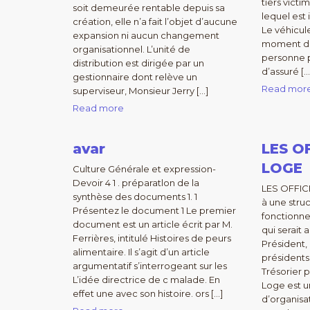
tiers vict
soit demeurée rentable depuis sa
lequel est
création, elle n’a fait l’objet d’aucune
Le véhicul
expansion ni aucun changement
moment de
organisationnel. L’unité de
personne p
distribution est dirigée par un
d’assuré […
gestionnaire dont relève un
Read mor
superviseur, Monsieur Jerry […]
Read more
avar
LES O
LOGE
Culture Générale et expression-
Devoir 4 1 . préparatlon de la
LES OFFIC
synthèse des documents 1. 1
à une stru
Présentez le document 1 Le premier
fonctionn
document est un article écrit par M.
qui serait 
Ferrières, intitulé Histoires de peurs
Président, 
alimentaire. Il s’agit d’un article
présidents
argumentatif s’interrogeant sur les
Trésorier 
L’idée directrice de c malade. En
Loge est u
effet une avec son histoire. ors […]
d’organisa