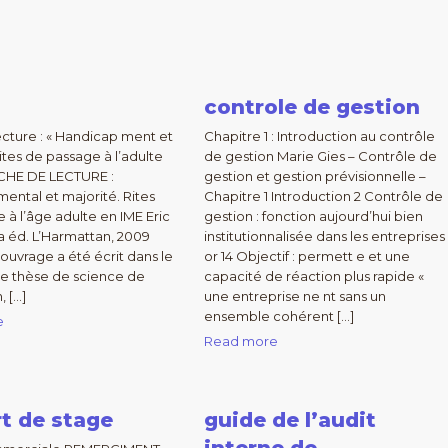
controle de gestion
ecture : « Handicap ment et
Chapitre 1 : Introduction au contrôle
rites de passage à l’adulte
de gestion Marie Gies – Contrôle de
ICHE DE LECTURE :
gestion et gestion prévisionnelle –
ental et majorité. Rites
Chapitre 1 Introduction 2 Contrôle de
 à l’âge adulte en IME Eric
gestion : fonction aujourd’hui bien
 éd. L’Harmattan, 2009
institutionnalisée dans les entreprises
 ouvrage a été écrit dans le
or 14 Objectif : permett e et une
e thèse de science de
capacité de réaction plus rapide «
, […]
une entreprise ne nt sans un
ensemble cohérent […]
e
Read more
t de stage
guide de l’audit