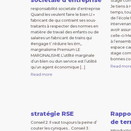
societale d’entreprise
Stage co
Je tiens à
responsabilité societale d’entreprise
temps, to
Quand les veulent faire le bien LI »
de l’école 
fabricant de qui contraint ses sous-
intervenan
traitants à respecter des normes en
avolr assu
matière de travail des enfants ou de
celle-ci M
salaires un fabricant de trains qui
à l’ensemb
#engage t’ réduire les ém„.
espace car
marginalisme Premium LE
stage com
MARGINALISME L’utlllté marginale
bonnes con
d’un blen ou dun service est l’utilité
Read mor
qu’un agent économique […]
Read more
stratégie RSE
Rappo
de ter
Conseil 2: Il vaut toujours la peine d’
couter les cyniques… Conseil 3 :
Introduct