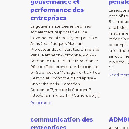
gouvernance et
pénal
performance des
La respons
orn Sni* t
entreprises
5 : Introdu
La gouvernance des entreprises
disait Mol
socialement responsables The
imaginaire
Governance of Socially Responsible
médecin en 
Arms Jean-Jacques Pluchart
accomplis
Professeur des universités, Université
la fois thé
Paris 1 Panthéon-Sorbonne, PRISM-
sanctionné
Sorbonne CR-10-19 PRISM-sorbonne
diplôme. Q
Pôle de Recherche Interdisciplinaire
[…]
en Sciences du Management UFR de
Read mor
Gestion et Economie d’Entreprise –
Université paris 1 Panthéon-
Sorbonne 17, rue de la Sorbonn 7
http://prism. niv-parl . fr/ Cahiers de […]
Read more
communication des
ADM80
entreprises
ADM 8006 A