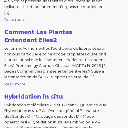
4 à 5 cm et possède des teintes vives , métalliques et
brillantes. Il sert couramment d’organisme modèle en
[…]
Read more
Comment Les Plantes
Entendent Elles2
se forme. Au moment où l’acid perte de liberté et sa a
non plus particulaire to nextçgge propriétés d’une ond
alors un signal que le Comment Les Plantes Entendent
Elles2 Premium gy Clémen-Chassar I MOPTa 14, 201 S | 2
pages Comment les plantes entendent-elles ? Suite à
la transcription de l’ADN (support universel de […]
Read more
Hybridation in situ
Hybridation moléculaire « in situ » Plan : – Qu’est-ce que
l’hybridation in situ ? A – Principe général B – Nature
des Sondes C – Marquage des sondes D – Mode
opératoire Il – Hybridation in situ en Embryologie A –
Son Utilité en embryologie B – Exemple chez la