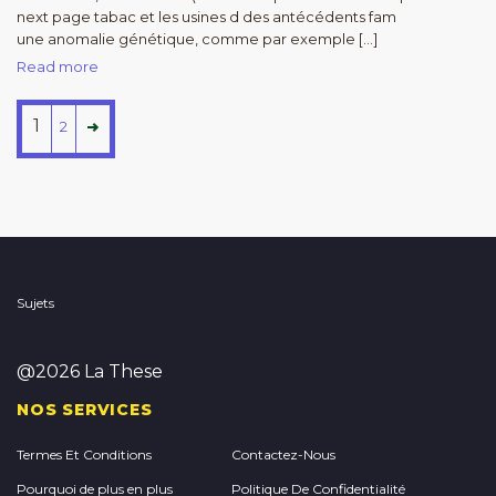
next page tabac et les usines d des antécédents fam
une anomalie génétique, comme par exemple […]
Read more
1
2
Sujets
@2026 La These
NOS SERVICES
Termes Et Conditions
Contactez-Nous
Pourquoi de plus en plus
Politique De Confidentialité