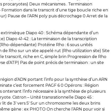
les procaryotes) Deux mécanismes . Terminaison
Formation dans le transcrit d’une tige boucle riche en
teur) Pause de l’ARN poly puis décrochage 0 Arret de la
 extrinsèque Diapo 40 : Schéma dépendante d’un
) Diapo 41-42 : La terminaison de la transcription
Rho-dépendante) Protéine Rho : 6 sous unités
e Rho sur un site appelé rut (Rho utilization site) Site
le transcrit, riche en C, simple brin Progression de Rho
yse d’ATP) Pas de point précis de terminaison : un site
 région d’ADN portant l’info pour la synthèse d’un ARN
minate c’est forcement PAGF 6 0 Opérons : Région
ontenant l’info nécessaire à la synthèse de plusieurs
yote. Cistron – Unité transrationnelle Diapo 45 :
lit de 3′ vers 5′ Sur un chromosome les deux brins
 même gène : ex PHOTO On cherche l’ARN pour voir si