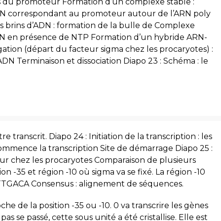
ts du promoteur Formation d’un complexe stable :
N correspondant au promoteur autour de l’ARN poly
 brins d’ADN : formation de la bulle de Complexe
’ARN en présence de NTP Formation d’un hybride ARN-
tion (départ du facteur sigma chez les procaryotes) :
ADN Terminaison et dissociation Diapo 23 : Schéma : le
 transcrit. Diapo 24 : Initiation de la transcription : les
commence la transcription Site de démarrage Diapo 25 :
r chez les procaryotes Comparaison de plusieurs
n -35 et région -10 où sigma va se fixé. La région -10
 : TTGACA Consensus : alignement de séquences.
oche de la position -35 ou -10. 0 va transcrire les gènes
as se passé, cette sous unité a été cristallise. Elle est