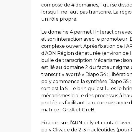
composé de 4 domaines, 1 qui se dissocie q
lorsqu’il ne faut pas transcrire. La ré
un rôle propre.
Le domaine 4 permet l’interaction avec
et son interaction avec le promoteur. Di
complexe ouvert Après fixation de l’A
d’ADN Région dénaturée (environ de la 
bulle de transcription Mécanisme : iso
est lié au domaine 2 du facteur sigma d
transcrit « avorté » Diapo 34 : Libéra
poly commence la synthèse Diapo 35 : 
sort est la 5′. Le brin qui est lu es le b
mécanismes biol e des processus à haut
protéines facilitant la reconnaissance 
matrice : GreA et GreB.
Fixation sur l’ARN poly et contact avec
poly Clivage de 2-3 nucléotides (pour 