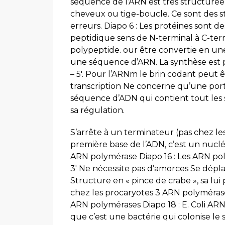
séquence de l’ARN est très structurée,
cheveux ou tige-boucle. Ce sont des st
erreurs. Diapo 6 : Les protéines sont d
peptidique sens de N-terminal à C-term
polypeptide. our être convertie en une
une séquence d’ARN. La synthèse est pr
– 5′. Pour l’ARNm le brin codant peut 
transcription Ne concerne qu’une port
séquence d’ADN qui contient tout les sig
sa régulation.
S’arrête à un terminateur (pas chez les 
première base de l’ADN, c’est un nucl
ARN polymérase Diapo 16 : Les ARN poly
3′ Ne nécessite pas d’amorces Se déplac
Structure en « pince de crabe », sa lu
chez les procaryotes 3 ARN polymérase c
ARN polymérases Diapo 18 : E. Coli ARN
que c’est une bactérie qui colonise le 