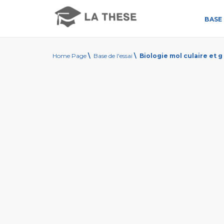
BASE 
Home Page
\
Base de l'essai
\
Biologie mol culaire et g