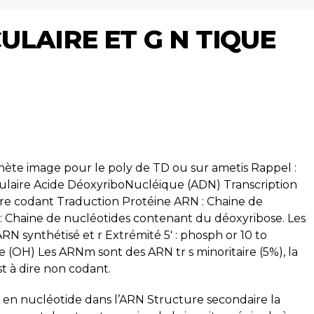
ULAIRE ET G N TIQUE
nète image pour le poly de TD ou sur ametis Rappel :
ulaire Acide DéoxyriboNucléique (ADN) Transcription
ire codant Traduction Protéine ARN : Chaine de
: Chaine de nucléotides contenant du déoxyribose. Les
’ARN synthétisé et r Extrémité 5′ : phosph or 10 to
 (OH) Les ARNm sont des ARN tr s minoritaire (5%), la
t à dire non codant.
e en nucléotide dans l’ARN Structure secondaire la