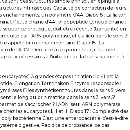
 ce sont des structures simple brin soit en épingle à
ructures intrinsèques. Capacité de correction de leurs
es enchainements, un polymère d’AA. Diapo 8 : La liaison
inal. Petite chaine d’AA : oligopeptide Longue chaine :
 séquence protéique, doit être réécrite (transcrite) en
oduite par l’ARN polymérase, elle a lieu dans le sens 3′
être appelé brin complémentaire. Diapo 15 : La
ion de l’ADN : Démarre à un promoteur, c’est une
naux nécessaires à l’initiation de la transcription et à
eucaryotes) 3 grandes étapes Initiation : le 41 est la
éotide. Élongation Terminaison Enzyme responsable :
mérases Elles synthétisent toutes dans le sens 5′ vers
ent le long du brin matrice dans le sens 3′ vers 5′
i permet de s’accrocher ? l’ADN. seul ARN polymérase
hez les eucaryotes l, Il et III Diapo 17 : Complexité des
 poly bactérienne C’est une entérobactérie, c’est-à-dire
système digestive. Rapidité de croissance, ce pas