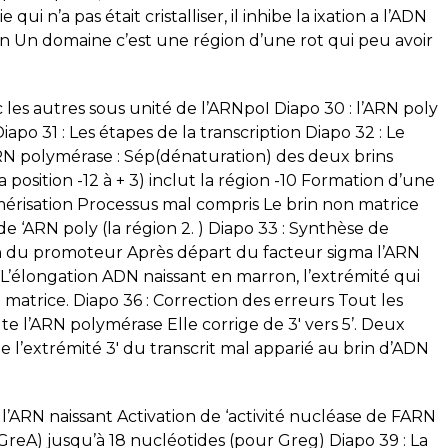
ui n’a pas était cristalliser, il inhibe la ixation a l’ADN
gion Un domaine c’est une région d’une rot qui peu avoir
 les autres sous unité de l’ARNpoI Diapo 30 : l’ARN poly
apo 31 : Les étapes de la transcription Diapo 32 : Le
RN polymérase : Sép(dénaturation) des deux brins
position -12 à + 3) inclut la région -10 Formation d’une
mérisation Processus mal compris Le brin non matrice
e ‘ARN poly (la région 2. ) Diapo 33 : Synthèse de
tion du promoteur Après départ du facteur sigma l’ARN
L’élongation ADN naissant en marron, l’extrémité qui
rin matrice. Diapo 36 : Correction des erreurs Tout les
e l’ARN polymérase Elle corrige de 3′ vers 5’. Deux
de l’extrémité 3′ du transcrit mal apparié au brin d’ADN
 l’ARN naissant Activation de ‘activité nucléase de FARN
GreA) jusqu’à 18 nucléotides (pour Greg) Diapo 39 : La