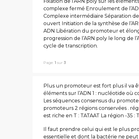
Fixation de l’ARN poly sur les élémen
complexe fermé Enroulement de l’AD
Complexe intermédiaire Séparation des
ouvert Initiation de la synthèse de l
ADN Libération du promoteur et élonga
progression de l’ARN poly le long de l’
cycle de transcription.
Page:
1
sur
3
Plus un promoteur est fort plus il va être
éléments sur l’ADN 1 : nucléotide où 
Les séquences consensus du promoteu
promoteurs 2 régions conservées . régio
est riche en T : TATAAT La région -35
Il faut prendre celui qui est le plus pr
essentielle et dont la bactérie ne peut p