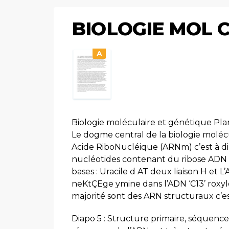
BIOLOGIE MOL C
A
Biologie moléculaire et génétique Pla
Le dogme central de la biologie moléc
Acide RiboNucléique (ARNm) c’est à d
nucléotides contenant du ribose ADN 
bases : Uracile d AT deux liaison H et L
neKtÇEge ymine dans l’ADN ‘C13’ roxyle
majorité sont des ARN structuraux c’es
Diapo 5 : Structure primaire, séquenc