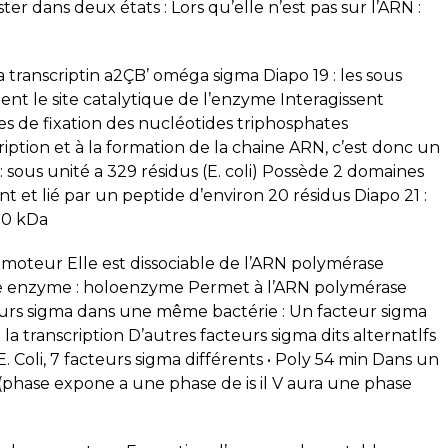
er dans deux états : Lors qu’elle n’est pas sur l’ARN :
a transcriptin a2ÇB’ oméga sigma Diapo 19 : les sous
nt le site catalytique de l’enzyme Interagissent
es de fixation des nucléotides triphosphates
iption et à la formation de la chaine ARN, c’est donc un
 : sous unité a 329 résidus (E. coli) Possède 2 domaines
et lié par un peptide d’environ 20 résidus Diapo 21 :
 70 kDa
moteur Elle est dissociable de l’ARN polymérase
ore enzyme : holoenzyme Permet à l’ARN polymérase
acteurs sigma dans une même bactérie : Un facteur sigma
la transcription D’autres facteurs sigma dits alternatlfs
E. Coli, 7 facteurs sigma différents • Poly 54 min Dans un
e (phase expone a une phase de is il V aura une phase