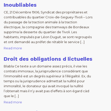
Inoubliables
CE, 21 Décembre 1906, Syndicat des propriétaires et
contribuables du quartier Croix-de-Seguey-Tlvoli – Lors
du passage de la traction animale à la traction
électrique, la compagnie des tramways de Bordeaux
supprima la desserte du quartier de Tivoli. Les
habitants, impulsés par Léon Duguit, se sont regroupés
et ont demandé au préfet de rétablir le service […]
Read more
Droit des obligations d lictuelles
Blabla Ce texte a un domaine assez précis, il vise les
contrats immoraux, la jurisprudence considérant que
l’immoralité est un degrés supérieur à l’illégalité. Ex, du
temps ou la jurisprudence admettait la nullité pour
immoralité, le donateur qui avait invoqué la nullité
l’obtenait mais il n’y avait pas d’effets à son égard càd
que le […]
Read more