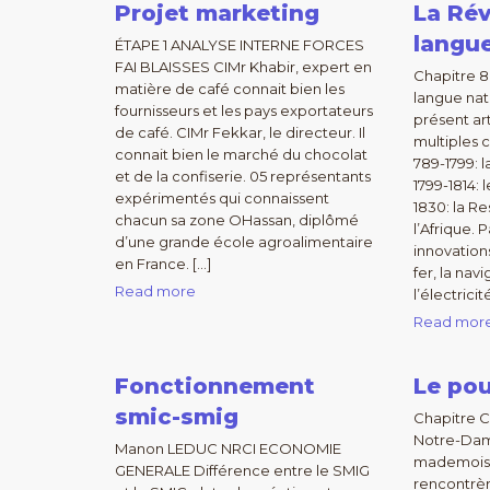
Projet marketing
La Rév
langue
ÉTAPE 1 ANALYSE INTERNE FORCES
FAI BLAISSES CIMr Khabir, expert en
Chapitre 8 
matière de café connait bien les
langue nat
fournisseurs et les pays exportateurs
présent art
de café. CIMr Fekkar, le directeur. Il
multiples
connait bien le marché du chocolat
789-1799: l
et de la confiserie. 05 représentants
1799-1814: 
expérimentés qui connaissent
1830: la R
chacun sa zone OHassan, diplômé
l’Afrique. P
d’une grande école agroalimentaire
innovatio
en France. […]
fer, la nav
Read more
l’électrici
Read mor
Fonctionnement
Le pou
smic-smig
Chapitre 
Notre-Dam
Manon LEDUC NRCI ECONOMIE
mademoise
GENERALE Différence entre le SMIG
rencontrèr