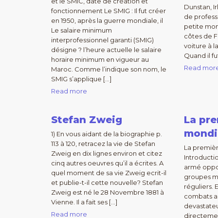
et le SMIC, date de création et
Dunstan, Ir
fonctionnement Le SMIG : Il fut créer
de professi
en 1950, après la guerre mondiale, il
petite mon
Le salaire minimum
côtes de F
interprofessionnel garanti (SMIG)
voiture à 
désigne ? l’heure actuelle le salaire
Quand il fu
horaire minimum en vigueur au
Read mor
Maroc. Comme l’indique son nom, le
SMIG s’applique […]
Read more
Stefan Zweig
La pre
mondi
1) En vous aidant de la biographie p.
113 à 120, retracez la vie de Stefan
La premiè
Zweig en dix lignes environ et citez
Introductio
cinq autres oeuvres qu’il a écrites. A
armé oppo
quel moment de sa vie Zweig ecrit-il
groupes mi
et publie-t-il cette nouvelle? Stefan
réguliers. 
Zweig est né le 28 Novembre 1881 à
combats a
Vienne. Il a fait ses […]
devastateu
Read more
directeme