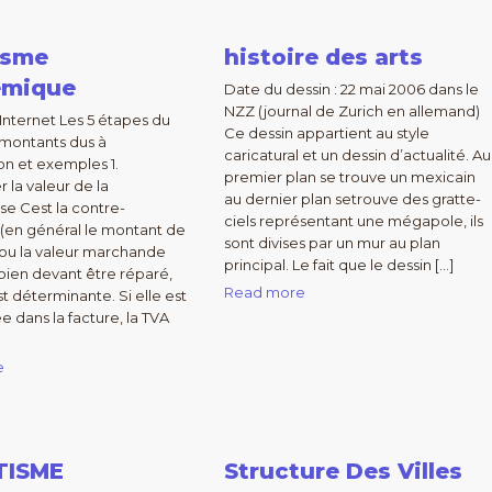
isme
histoire des arts
emique
Date du dessin : 22 mai 2006 dans le
NZZ (journal de Zurich en allemand)
 Internet Les 5 étapes du
Ce dessin appartient au style
 montants dus à
caricatural et un dessin d’actualité. Au
ion et exemples 1.
premier plan se trouve un mexicain
 la valeur de la
au dernier plan setrouve des gratte-
e Cest la contre-
ciels représentant une mégapole, ils
 (en général le montant de
sont divises par un mur au plan
) ou la valeur marchande
principal. Le fait que le dessin […]
bien devant être réparé,
Read more
est déterminante. Si elle est
 dans la facture, la TVA
e
TISME
Structure Des Villes