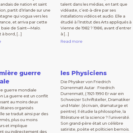
landais de nation et saint
talent dans les médias, en tant que
on, partit d’Irlande sur une
vidéaste, c’est-à-dire par ses
tagne qui vogua vers les
installations vidéos et audio. Elle a
rance, et arriva par cette
étudié à l’Institut des Arts appliqués à
la baie de Saint—Malo.
Vienne de 1982 ? 1986, avant d’entrer
t à bord, […]
à […]
e
Read more
mière guerre
les Physiciens
ale
Die Physiker von Friedrich
Dürrenmatt Autar : Friedrich
re guerre mondiale
Durrenmatt, ( 1921-1990 Er war ein
n La guerre est un conflit
Schweizer Schriftsteller, Dramatiker
sant au moins deux
und Maler. (écrivain, dramaturge et
litaires organisés
peintre). Il étudie la philosophie, la
Elle se traduit ainsi par des
llttérature et la science ? l’université.
rmés, plus ou moins
Son grand-père était un célèbre
rs et implique
satiriste, poète et politicien bernois.
nt ou indirectement des