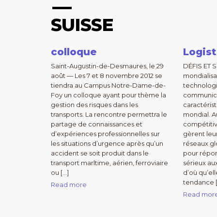
SUISSE
colloque
Logis
Saint-Augustin-de-Desmaures, le 29
DÉFIS ET 
août — Les 7 et 8 novembre 2012 se
mondialisa
tiendra au Campus Notre-Dame-de-
technologi
Foy un colloque ayant pour thème la
communica
gestion des risques dans les
caractéri
transports. La rencontre permettra le
mondial. Au
partage de connaissances et
compétitiv
d’expériences professionnelles sur
gèrent leur
les situations d’urgence après qu’un
réseaux gl
accident se soit produit dans le
pour répon
transport marltime, aérien, ferroviaire
sérieux a
ou […]
d’où qu’el
tendance 
Read more
Read mor