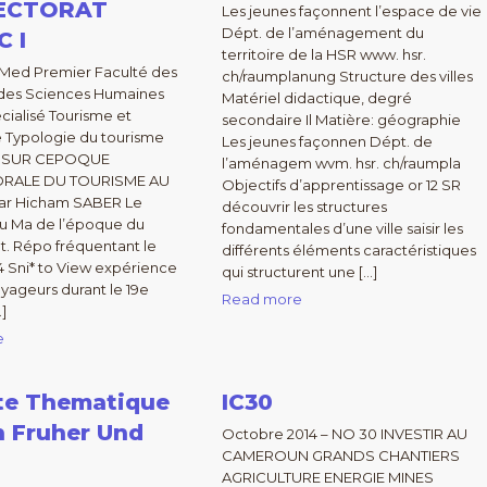
ECTORAT
Les jeunes façonnent l’espace de vie
Dépt. de l’aménagement du
 I
territoire de la HSR www. hsr.
 Med Premier Faculté des
ch/raumplanung Structure des villes
 des Sciences Humaines
Matériel didactique, degré
cialisé Tourisme et
secondaire Il Matière: géographie
 Typologie du tourisme
Les jeunes façonnen Dépt. de
 SUR CEPOQUE
l’aménagem wvm. hsr. ch/raumpla
RALE DU TOURISME AU
Objectifs d’apprentissage or 12 SR
ar Hicham SABER Le
découvrir les structures
au Ma de l’époque du
fondamentales d’une ville saisir les
t. Répo fréquentant le
différents éléments caractéristiques
4 Sni* to View expérience
qui structurent une […]
oyageurs durant le 19e
Read more
…]
e
ite Thematique
IC30
n Fruher Und
Octobre 2014 – NO 30 INVESTIR AU
CAMEROUN GRANDS CHANTIERS
AGRICULTURE ENERGIE MINES