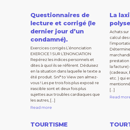
Questionnaires de
La lax
lecture et corrigé (le
polys
dernier jour d’un
Achats sur
calcul des
condamné).
l’importat
Exercices corrigés L’énonciation
Déterminer
EXERCICE 1 SUR L’ENONCIATION
marchandis
Repérez les indices personnels et
prestation
dites à quol ils se réfèrent. Déduisez
la facture
en la situation dans laquelle le texte a
(cadeaux, 
été produit. Sni* to View zen almez-
etc. ) qui 
vous ! Les pe trois fois plus exposé re
mentionnée
irascible sont et deux fois plus
[…]
sujettes aux troubles cardiaques que
Read mor
les autres, […]
Read more
TOURTISME
TOUR