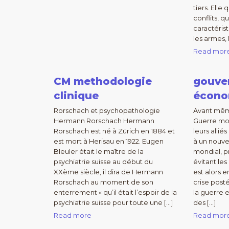
tiers. Elle
conflits, q
caractérist
les armes, 
Read mor
CM methodologie
gouve
clinique
écono
Rorschach et psychopathologie
Avant mêm
Hermann Rorschach Hermann
Guerre mon
Rorschach est né à Zürich en 1884 et
leurs allié
est mort à Herisau en 1922. Eugen
à un nouv
Bleuler était le maître de la
mondial, pr
psychiatrie suisse au début du
évitant le
XXème siècle, il dira de Hermann
est alors e
Rorschach au moment de son
crise posté
enterrement « qu’il était l’espoir de la
la guerre 
psychiatrie suisse pour toute une […]
des […]
Read more
Read mor