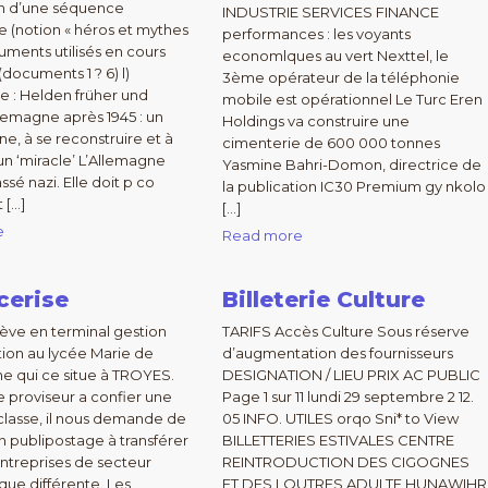
on d’une séquence
INDUSTRIE SERVICES FINANCE
 (notion « héros et mythes
performances : les voyants
cuments utilisés en cours
economlques au vert Nexttel, le
 (documents 1 ? 6) l)
3ème opérateur de la téléphonie
 : Helden früher und
mobile est opérationnel Le Turc Eren
llemagne après 1945 : un
Holdings va construire une
ne, à se reconstruire et à
cimenterie de 600 000 tonnes
un ‘miracle’ L’Allemagne
Yasmine Bahri-Domon, directrice de
ssé nazi. Elle doit p co
la publication IC30 Premium gy nkolo
 […]
[…]
e
Read more
cerise
Billeterie Culture
 élève en terminal gestion
TARIFS Accès Culture Sous réserve
tion au lycée Marie de
d’augmentation des fournisseurs
 qui ce situe à TROYES.
DESIGNATION / LIEU PRIX AC PUBLIC
e proviseur a confier une
Page 1 sur 11 lundi 29 septembre 2 12.
 classe, il nous demande de
05 INFO. UTILES orqo Sni* to View
n publipostage à transférer
BILLETTERIES ESTIVALES CENTRE
ntreprises de secteur
REINTRODUCTION DES CIGOGNES
ue différente. Les
ET DES LOUTRES ADULTE HUNAWIHR