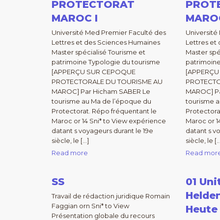
PROTECTORAT
PROT
MAROC I
MAROC
Université Med Premier Faculté des
Université
Lettres et des Sciences Humaines
Lettres et
Master spécialisé Tourisme et
Master spé
patrimoine Typologie du tourisme
patrimoine
[APPERÇU SUR CEPOQUE
[APPERÇU
PROTECTORALE DU TOURISME AU
PROTECTO
MAROC] Par Hicham SABER Le
MAROC] P
tourisme au Ma de l’époque du
tourisme 
Protectorat. Répo fréquentant le
Protectora
Maroc or 14 Sni* to View expérience
Maroc or 1
datant s voyageurs durant le 19e
datant s v
siècle, le […]
siècle, le [
Read more
Read mor
SS
01 Un
Helde
Travail de rédaction juridique Romain
Faggian orn Sni* to View
Heute
Présentation globale du recours