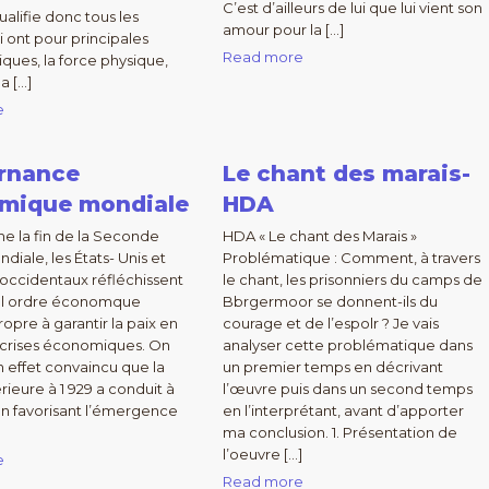
C’est d’ailleurs de lui que lui vient son
 qualifie donc tous les
amour pour la […]
ui ont pour principales
Read more
iques, la force physique,
la […]
e
rnance
Le chant des marais-
mique mondiale
HDA
e la fin de la Seconde
HDA « Le chant des Marais »
diale, les États- Unis et
Problématique : Comment, à travers
s occidentaux réfléchissent
le chant, les prisonniers du camps de
el ordre économque
Bbrgermoor se donnent-ils du
opre à garantir la paix en
courage et de l’espolr ? Je vais
s crises économiques. On
analyser cette problématique dans
n effet convaincu que la
un premier temps en décrivant
rieure à 1 929 a conduit à
l’œuvre puis dans un second temps
en favorisant l’émergence
en l’interprétant, avant d’apporter
ma conclusion. 1. Présentation de
l’oeuvre […]
e
Read more