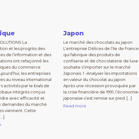
tique
Japon
SOLUTIONS La
Le marché des chocolats au japon
tion et les progrès des
L’entreprise Délices de l’IIe de France
es de l’information et des
qui fabrique des produits de
tions ont refaçonné les
confiserie et de chocolaterie de luxe
stiques du commerce
souhaite s’importer sur le marché
jourd’hui, les entreprises
Japonais. 1 -Analyser les importations
es au niveau international
en valeur du chocolat au japon.
s activités par le bials de
Après une récession provoquée par
obaux intégrés conçus
la crise financière de 1991, l’économie
dre avec efficacité et
japonaise s’est remise sur pied. […]
ux demandes du marché
Read more
les viennent. Cette
[…]
e