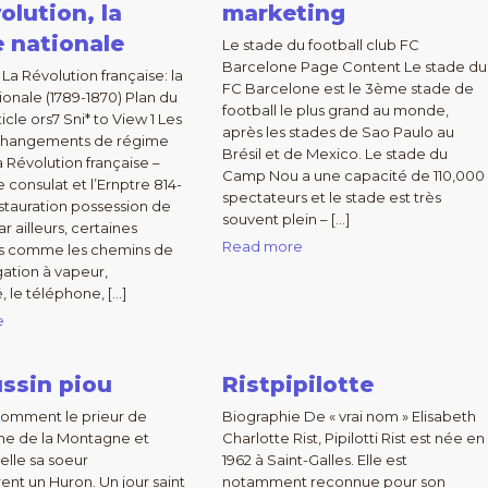
olution, la
marketing
 nationale
Le stade du football club FC
Barcelone Page Content Le stade du
La Révolution française: la
FC Barcelone est le 3ème stade de
ionale (1789-1870) Plan du
football le plus grand au monde,
icle ors7 Sni* to View 1 Les
après les stades de Sao Paulo au
 changements de régime
Brésil et de Mexico. Le stade du
a Révolution française –
Camp Nou a une capacité de 110,000
le consulat et l’Ernptre 814-
spectateurs et le stade est très
estauration possession de
souvent plein – […]
ar ailleurs, certaines
Read more
ns comme les chemins de
igation à vapeur,
té, le téléphone, […]
e
ssin piou
Ristpipilotte
Comment le prieur de
Biographie De « vrai nom » Elisabeth
e de la Montagne et
Charlotte Rist, Pipilotti Rist est née en
lle sa soeur
1962 à Saint-Galles. Elle est
ent un Huron. Un jour saint
notamment reconnue pour son