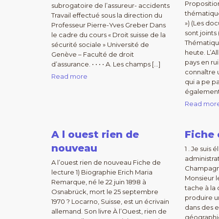
Propositi
subrogatoire de l’assureur- accidents
thématique
Travail effectué sous la direction du
») (Les do
Professeur Pierre-Yves Greber Dans
sont joints
le cadre du cours « Droit suisse de la
Thématique
sécurité sociale » Université de
heute. L’A
Genève – Faculté de droit
pays en rui
d’assurance. • • • • A. Les champs […]
connaître 
Read more
qui a pe pa
également
Read mor
A l ouest rien de
Fiche 
nouveau
1 . Je suis
administra
A l’ouest rien de nouveau Fiche de
Champagne
lecture 1) Biographie Erich Maria
Monsieur l
Remarque, né le 22 juin 1898 à
tache à la
Osnabrück, mort le 25 septembre
produire u
1970 ? Locarno, Suisse, est un écrivain
dans des e
allemand. Son livre À l’Ouest, rien de
géographiq