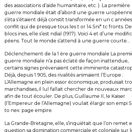
des associations d’aide humanitaire, etc. ). La première
guerre mondiale était d’abord une guerre uropéenne
s’éta s’étaient déjà constit transformée en un c année
conflit qui de presque tous les t or 14 Sni* tc fronts. D
blocs ines, elle s’est ndial (1917). Voici 4 et d’une modifi
péens. Tout le monde s’attend à une guerre courte…
Déclenchement de la 1 ère guerre mondiale La premi
guerre mondiale n’a pas éclaté de façon inattendue,
certains signes prévenaient cette imminente catastro
Déjà, depuis 1 905, des rivalités animaient l’Europe :
L’Allemagne en plein essor économique, produisait tr
marchandises, il lul fallait chercher de nouveaux marc
afin de tout écouler. De plus, Guillaume Il, le Kaiser
(l’Empereur de l’Allemagne) voulait élargir son empi 
to nex: page empire.
La Grande-Bretagne, elle, s’inquiétait que l’on remet 
question sa domination commerciale et coloniale sur l