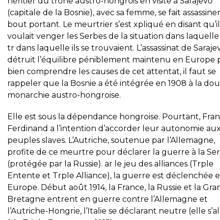
héritier du trône austro-hongrois en visite à Sarajevo
(capitale de la Bosnie), avec sa femme, se fait assassiner
bout portant. Le meurtrier s’est xpliqué en disant qu’il
voulait venger les Serbes de la situation dans laquelle 
tr dans laquelle ils se trouvaient. L’assassinat de Saraje
détruit l’équilibre péniblement maintenu en Europe
bien comprendre les causes de cet attentat, il faut se
rappeler que la Bosnie a été intégrée en 1908 à la do
monarchie austro-hongroise.
Elle est sous la dépendance hongroise. Pourtant, Fran
Ferdinand a l’intention d’accorder leur autonomie au
peuples slaves. L’Autriche, soutenue par l’Allemagne,
profite de ce meurtre pour déclarer la guerre à la Ser
(protégée par la Russie). ar le jeu des alliances (Trple
Entente et Trple Alliance), la guerre est déclenchée 
Europe. Début août 1914, la France, la Russie et la Gra
Bretagne entrent en guerre contre l’Allemagne et
l’Autriche-Hongrie, l’Italie se déclarant neutre (elle s’al