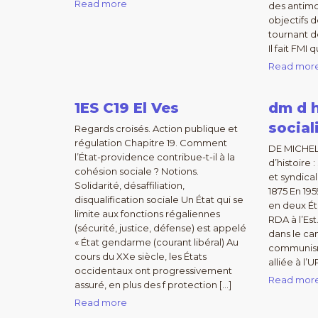
Read more
des antimo
objectifs d
tournant d
Il fait FMI 
Read mor
1ES C19 El Ves
dm d h
socia
Regards croisés. Action publique et
régulation Chapitre 19. Comment
DE MICHEL
l’État-providence contribue-t-il à la
d’histoire
cohésion sociale ? Notions.
et syndica
Solidarité, désaffiliation,
1875 En 195
disqualification sociale Un État qui se
en deux Éta
limite aux fonctions régaliennes
RDA à l’Est
(sécurité, justice, défense) est appelé
dans le ca
« État gendarme (courant libéral) Au
communisme
cours du XXe siècle, les États
alliée à l’
occidentaux ont progressivement
Read mor
assuré, en plus des f protection […]
Read more