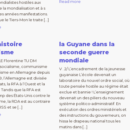
Read more
ndialistes hostiles aux
e la mondialisation et à s
es années manifestations.
que le Tiers-Mon le traite […]
e
istoire
la Guyane dans la
lisme
seconde guerre
mondiale
E Florentine TU DM
 : socialisme, communisme
V . 2/ L’encadrement de la jeunesse
lisme en Allemagne depuis
guyanaise L’école devenait un
9, l’Allemagne est divisée
laboratoire du nouvel ordre social, où
ts, la RFA à l’Ouest et la
toute pensée hostile au régime était
. Tandis que la RFA est
exclue et bannie ! L’enseignement
mp des États-Unis contre le
devenait un des piliers du nouveau
, la RDA est au contraire
système politico•administratif. En
URSS et se […]
exécution des ordres ministériels et
e
des instructions du gouverneurs, on
hissa le drapeau national tous les
matins dans […]