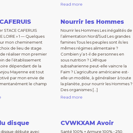
Read more
 CAFERUIS
Nourrir les Hommes
 er STACE CAFERUIS
Nourrir les Hommes Les inégalités de
E LOIRE » 1 — Quelques
l’alimentation Nord/Sud Les grandes
sur mon cheminement
famines Tous les peuples sont ils les
hoix de lieu de stage.
mêmes régimes alimentaire ?
de réaliser mon premier
Combien y’a t-il de personnes en
ein de l’établissement
sous nutrition ? L’Afrique
Loire dépendant de la
subsaharienne peut-elle vaincre la
Anjou Mayenne est tout
Faim ? L’agriculture américaine est-
otivé par mon envie de
elle un modèle, à généraliser à toute
omentanément le champ
la planète, pour nourrir les Hommes ?
Des organismes […]
e
Read more
du disque
CVWKXAM Avoir
u disque débute avec
Santé 100% + Armure 100% • 250.