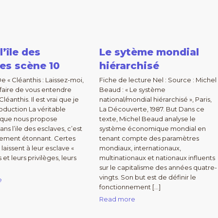
l’île des
Le sytème mondial
es scène 10
hiérarchisé
e « Cléanthis : Laissez-moi,
Fiche de lecture Nel : Source : Michel
e faire de vous entendre
Beaud : « Le système
Cléanthis. Il est vrai que je
national/mondial hiérarchisé », Paris,
roduction La véritable
La Découverte, 1987. But Dans ce
n que nous propose
texte, Michel Beaud analyse le
ns l’ile des esclaves, c’est
système économique mondial en
sement étonnant. Certes
tenant compte des paramètres
 laissent à leur esclave «
mondiaux, internationaux,
s et leurs privilèges, leurs
multinationaux et nationaux influents
sur le capitalisme des années quatre-
vingts. Son but est de définir le
e
fonctionnement […]
Read more