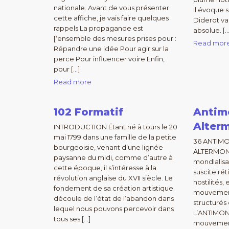
nationale. Avant de vous présenter
Il évoque 
cette affiche, je vais faire quelques
Diderot va
rappels La propagande est
absolue. […
[‘ensemble des mesures prises pour :
Read mor
Répandre une idée Pour agir sur la
perce Pour influencer voire Enfin,
pour […]
Read more
102 Formatif
Antim
Alterm
INTRODUCTION Étant né à tours le 20
mai 1799 dans une famille de la petite
36 ANTIMO
bourgeoisie, venant d’une lignée
ALTERMOND
paysanne du midi, comme d’autre à
mondlalisa
cette époque, il s’intéresse à la
suscite ré
révolution anglaise du XVII siècle. Le
hostilités
fondement de sa création artistique
mouvement
découle de l’état de l’abandon dans
structurés 
lequel nous pouvons percevoir dans
L’ANTIMON
tous ses […]
mouvement