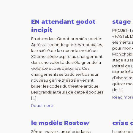
EN attendant godot
stage
incipit
PROJET- 1
« PASTEL D
En attendant Godot première partie.
éléments 
Après la seconde guerres mondiales,
pour mon c
la société de la seconde moitié du
Mon choix 
XXème siècle aspire au changement
stage au s
dans une volonté de s’éloigner de la
Pastel de 
violence et des barbaries. Ces
Mutualité 
changements se traduisent dans un
d’abord m
nouveau genre théatrâle venant
quitter m
briser les codes du théatre antique.
de […]
Les grands auteurs de cette époques
Read mor
[…]
Read more
le modèle Rostow
crise 
2ème analyse : un retard dans la
La crise d