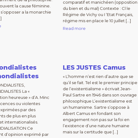
comparatif et manichéen (opposition
souvent la cause féminine.
du bien et du mal) Contexte : Cl le
 s’opposer a la monarchie
Régime de Vichy ou I ‘Etat Français,
]
régime mis en place le 10 juillet […]
e
Read more
ondialistes
LES JUSTES Camus
ondialistes
« L’homme n’est rien d’autre que se
qu’il se fait. Tel est le premier principe
NDIALISTES,
de l’existentialisme » écrivait Jean-
IALISTES La «
Paul Sartre en 1946 dans son ouvrage
tion heureuse » d’A. Minc
philosophique L’existentialisme est
ticences ou violentes
un humanisme. Sartre s’oppose à
, exprimées par des
Albert Camus en fondant son
s de plus en plus
engagement non pas sur la foi en
et internationalisés.
l’existence d’une nature humaine
DIALISATION Ce
mais sur la certitude que […]
 d’opinion exprimé par