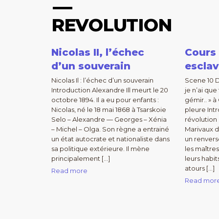
REVOLUTION
Nicolas II, l’échec
Cours 
d’un souverain
esclav
Nicolas Il : l’échec d’un souverain
Scene 10 D
Introduction Alexandre Ill meurt le 20
je n’ai qu
octobre 1894. Il a eu pour enfants :
gémir.. » à 
Nicolas, né le 18 mai 1868 à Tsarskoie
pleure Int
Selo – Alexandre — Georges – Xénia
révolutio
– Michel – Olga. Son règne a entrainé
Marivaux da
un état autocrate et nationaliste dans
un renver
sa politique extérieure. Il mène
les maîtres
principalement […]
leurs habit
atours […]
Read more
Read mor