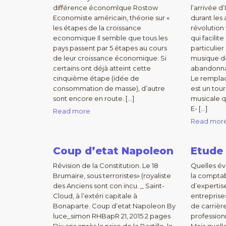
différence économlque Rostow
l’arrivée d
Economiste américain, théorie sur «
durant les
les étapes de la croissance
révolutio
economique Il semble que tous les
qui facilit
pays passent par 5 étapes au cours
particulie
de leur croissance économique. Si
musique d
certains ont déjà atteint cette
abandonna
cinquième étape (idée de
Le rempla
consommation de masse), d’autre
est un tou
sont encore en route. […]
musicale q
E- […]
Read more
Read mor
Coup d’etat Napoleon
Etude
Révision de la Constitution. Le 18
Quelles év
Brumaire, sous terroristes» (royaliste
la comptab
des Anciens sont con incu. _ Saint-
d’experti
Cloud, à l’extéri capitale à
entreprise
Bonaparte. Coup d’etat Napoleon By
de carrière
luce_simon RHBapR 21, 2015 2 pages
profession