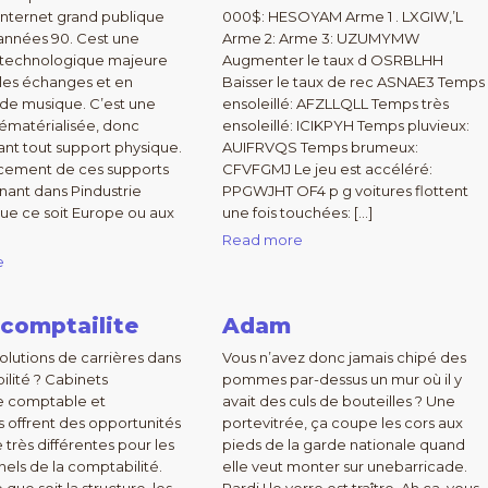
’Internet grand publique
000$: HESOYAM Arme 1 . LXGIW,’L
 années 90. Cest une
Arme 2: Arme 3: UZUMYMW
n technologique majeure
Augmenter le taux d OSRBLHH
e les échanges et en
Baisser le taux de rec ASNAE3 Temps
r de musique. C’est une
ensoleillé: AFZLLQLL Temps très
ématérialisée, donc
ensoleillé: ICIKPYH Temps pluvieux:
nt tout support physique.
AUIFRVQS Temps brumeux:
cement de ces supports
CFVFGMJ Le jeu est accéléré:
rnant dans Pindustrie
PPGWJHT OF4 p g voitures flottent
ue ce soit Europe ou aux
une fois touchées: […]
Read more
e
 comptailite
Adam
olutions de carrières dans
Vous n’avez donc jamais chipé des
ilité ? Cabinets
pommes par-dessus un mur où il y
se comptable et
avait des culs de bouteilles ? Une
s offrent des opportunités
portevitrée, ça coupe les cors aux
 très différentes pour les
pieds de la garde nationale quand
nels de la comptabilité.
elle veut monter sur unebarricade.