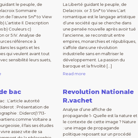
 guidant le peuple, de
La Liberté guidant le peuple, de
lacroix Sommaire
Delacroix. or 3 Sni* to View L’art
on de l’œuvre Sni* to View
romantique est le langage artistique
b) L’artiste Il. Description
d’une société qui se cherche dans
ans b) Couleurs c)
une pensée nouvelle après avoir tué
n or 5 IV. Analyse de
l’ancienne, se reconstruit entre
urces référence à
empires, monarchies et républiques,
 dans les sujets et les
s’affole dans une révolution
s qui veulent avant tout
industrielle sans en maîtriser le
ec sensibilité leurs suets,
développement. La passion du
baroque et la frivolité […]
e
Read more
de bac
Revolution Nationale
R.vachet
c : L’article autorité
 Diderot : Présentation de
Analyse d’une affiche de
ographie : Diderot(1 713-
propagande 1- Quelle est la nature et
appartiens comme Voltaire a
le contexte de cette image ? Nature
urgeoisie, il fais ses études
: une image de propagande
a vivre assez vite de sa
politique reposant sur un procédé
amment de la philosophie.