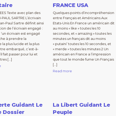
taire
FRANCE USA
EES Texte avec plan des
Quelques points d’incompréhension
-PAUL SARTRE L’écrivain
entre Français et Américains Aux
n-Paul Sartre définit ainsi
Etats-Unis En France un américain dit
ion de l’écrivain engagé :
au moins « like » toutes les 10
qu ‘un écrivain est engagé
secondes, et « amazing » toutes les
âche à prendre la
minutes un français dit au moins
la plus lucide et la plus
« putaini’ toutes les 10 secondes, et
être embarqué, c’est-à-
« merde » toutes les minutes 2 Un
il fait passer pour lui et
américain en France a l’impression
tres […]
que tout le monde fume Un Français
[…]
e
Read more
erte Guidant Le
La Libert Guidant Le
e Dossier
Peuple