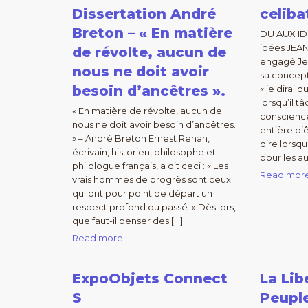
Dissertation André
celiba
Breton – « En matière
DU AUX ID
idées JEAN
de révolte, aucun de
engagé Jea
nous ne doit avoir
sa concept
besoin d’ancêtres ».
« je dirai 
lorsqu’il t
« En matière de révolte, aucun de
conscience 
nous ne doit avoir besoin d’ancêtres.
entière d’
» – André Breton Ernest Renan,
dire lorsqu’
écrivain, historien, philosophe et
pour les au
philologue français, a dit ceci : « Les
Read mor
vrais hommes de progrès sont ceux
qui ont pour point de départ un
respect profond du passé. » Dès lors,
que faut-il penser des […]
Read more
ExpoObjets Connect
La Lib
S
Peupl