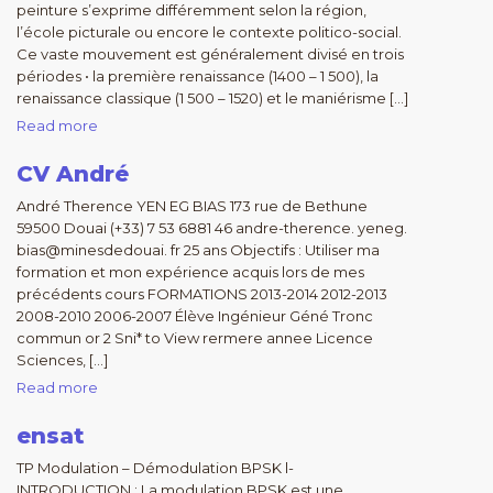
peinture s’exprime différemment selon la région,
l’école picturale ou encore le contexte politico-social.
Ce vaste mouvement est généralement divisé en trois
périodes • la première renaissance (1400 – 1 500), la
renaissance classique (1 500 – 1520) et le maniérisme […]
Read more
CV André
André Therence YEN EG BIAS 173 rue de Bethune
59500 Douai (+33) 7 53 6881 46 andre-therence. yeneg.
bias@minesdedouai. fr 25 ans Objectifs : Utiliser ma
formation et mon expérience acquis lors de mes
précédents cours FORMATIONS 2013-2014 2012-2013
2008-2010 2006-2007 Élève Ingénieur Géné Tronc
commun or 2 Sni* to View rermere annee Licence
Sciences, […]
Read more
ensat
TP Modulation – Démodulation BPSK l-
INTRODUCTION : La modulation BPSK est une