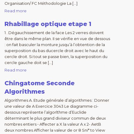
Organisation/ FC Méthodologie La […]
Read more
Rhabillage optique etape 1
1 . Dégauchissement de la face Les 2 verres doivent
être dans le même plan. II se vérifie en vue de dessous
: on fait basculer la monture jusqu’à l’obtention de la
superposition du bas ducercle droit avec le haut du
cercle droit. Si tout se passe bien, la superposition du
cercle gauche doit se […]
Read more
Chingatome Seconde
Algorithmes
Algorithmes A. Etude générale d’algorithmes : Donner
une valeur de A Exercice 3043 Le diagramme ci-
dessous représente l’algorlthme d’Euclide
déterminant le plus grand diviseur commun de deux
nombres entiers • Affecter a X la valeur A x 2- AetB
deux nombres Afficher la valeur de or 8 Sni* to View