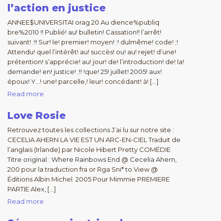
l’action en justice
ANNEE$UNIVERSITAI orag 20 Au dience%publiq
bre%2010 !! Publié! au! bulletin! Cassation!! l’arrêt!
suivant! :!! Sur! le! premier! moyen! :! dulmême! code! ;!
Attendu! quel l’intérêt! au! succès! ou! au! rejet! d’une!
prétention! s’apprécie! au! jour! de! l’introduction! de! la!
demande! en! justice! ;!! !que! 25! juillet! 2005! aux!
époux! Y…! une! parcelle,! leur! concédant! à! […]
Read more
Love Rosie
Retrouvez toutes les collections J’ai lu sur notre site :
CECELIA AHERN LA VIE EST UN ARC-EN-CIEL Traduit de
l’anglais (Irlande) par Nicole Hibert Pretty COMÉDIE
Titre original : Where Rainbows End @ Cecelia Ahern,
200 pour la traduction fra or Rga Sni* to View @
Éditions Albin Michel. 2005 Pour Mimmie PREMIERE
PARTIE Alex, […]
Read more