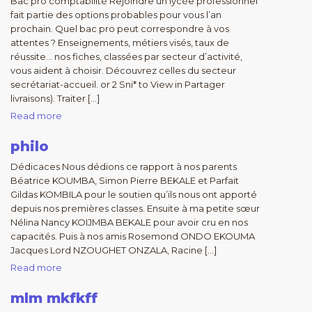
Bac pro comptabilité Rejoindre un lycée professionnel
fait partie des options probables pour vous l’an
prochain. Quel bac pro peut correspondre à vos
attentes ? Enseignements, métiers visés, taux de
réussite… nos fiches, classées par secteur d’activité,
vous aident à choisir. Découvrez celles du secteur
secrétariat-accueil. or 2 Sni* to View in Partager
livraisons). Traiter […]
Read more
philo
Dédicaces Nous dédions ce rapport à nos parents
Béatrice KOUMBA, Simon Pierre BEKALE et Parfait
Gildas KOMBILA pour le soutien qu’ils nous ont apporté
depuis nos premières classes. Ensuite à ma petite sœur
Nélina Nancy KOIJMBA BEKALE pour avoir cru en nos
capacités. Puis à nos amis Rosemond ONDO EKOUMA
Jacques Lord NZOUGHET ONZALA, Racine […]
Read more
mlm mkfkff