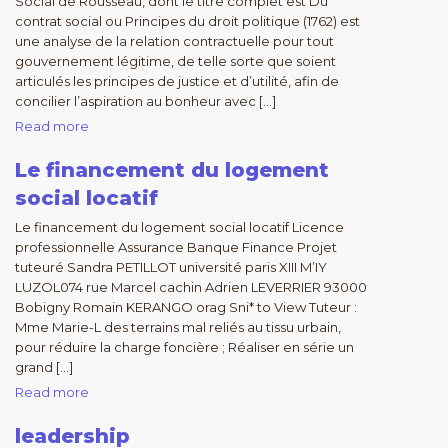
Social de Rousseau, dont le titre complet est Du
contrat social ou Principes du droit politique (1762) est
une analyse de la relation contractuelle pour tout
gouvernement légitime, de telle sorte que soient
articulés les principes de justice et d’utilité, afin de
concilier l’aspiration au bonheur avec […]
Read more
Le financement du logement
social locatif
Le financement du logement social locatif Licence
professionnelle Assurance Banque Finance Projet
tuteuré Sandra PETILLOT université paris XIII M’IY
LUZOL074 rue Marcel cachin Adrien LEVERRIER 93000
Bobigny Romain KERANGO orag Sni* to View Tuteur :
Mme Marie-L des terrains mal reliés au tissu urbain,
pour réduire la charge foncière ; Réaliser en série un
grand […]
Read more
leadership