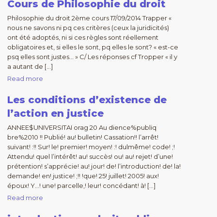
Cours de Philosophie du droit
Philosophie du droit 2ème cours 17/09/2014 Trapper «
nous ne savons ni pq ces critères (ceux la juridicités)
ont été adoptés, ni si ces règles sont réellement
obligatoires et, si elles le sont, pq elles le sont? « est-ce
psq elles sont justes… » C/ Les réponses cf Tropper « il y
a autant de […]
Read more
Les conditions d’existence de
l’action en justice
ANNEE$UNIVERSITAI orag 20 Au dience%publiq
bre%2010 !! Publié! au! bulletin! Cassation!! l’arrêt!
suivant! :!! Sur! le! premier! moyen! :! dulmême! code! ;!
Attendu! quel l’intérêt! au! succès! ou! au! rejet! d’une!
prétention! s’apprécie! au! jour! de! l’introduction! de! la!
demande! en! justice! ;!! !que! 25! juillet! 2005! aux!
époux! Y…! une! parcelle,! leur! concédant! à! […]
Read more