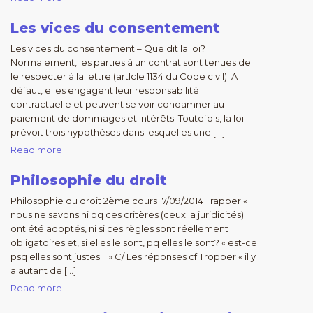
Les vices du consentement
Les vices du consentement – Que dit la loi?
Normalement, les parties à un contrat sont tenues de
le respecter à la lettre (artlcle 1134 du Code civil). A
défaut, elles engagent leur responsabilité
contractuelle et peuvent se voir condamner au
paiement de dommages et intérêts. Toutefois, la loi
prévoit trois hypothèses dans lesquelles une […]
Read more
Philosophie du droit
Philosophie du droit 2ème cours 17/09/2014 Trapper «
nous ne savons ni pq ces critères (ceux la juridicités)
ont été adoptés, ni si ces règles sont réellement
obligatoires et, si elles le sont, pq elles le sont? « est-ce
psq elles sont justes… » C/ Les réponses cf Tropper « il y
a autant de […]
Read more