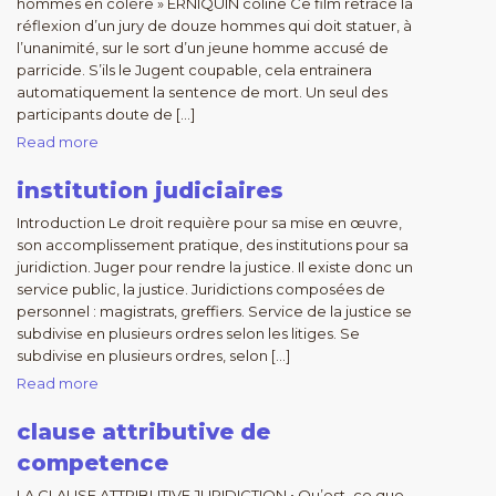
hommes en colère » ERNIQUIN coline Ce film retrace la
réflexion d’un jury de douze hommes qui doit statuer, à
l’unanimité, sur le sort d’un jeune homme accusé de
parricide. S’ils le Jugent coupable, cela entrainera
automatiquement la sentence de mort. Un seul des
participants doute de […]
Read more
institution judiciaires
Introduction Le droit requière pour sa mise en œuvre,
son accomplissement pratique, des institutions pour sa
juridiction. Juger pour rendre la justice. Il existe donc un
service public, la justice. Juridictions composées de
personnel : magistrats, greffiers. Service de la justice se
subdivise en plusieurs ordres selon les litiges. Se
subdivise en plusieurs ordres, selon […]
Read more
clause attributive de
competence
LA CLAUSE ATTRIBUTIVE JURIDICTION • Qu’est–ce que