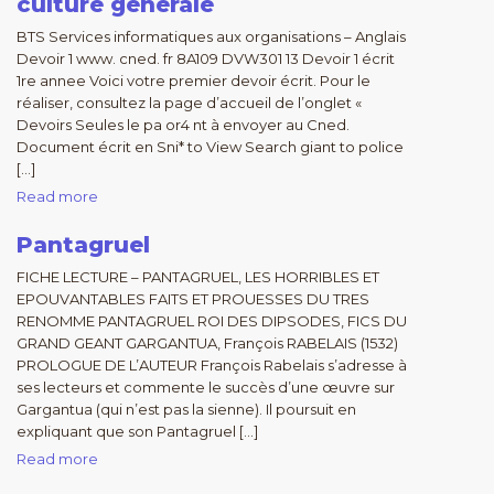
culture générale
BTS Services informatiques aux organisations – Anglais
Devoir 1 www. cned. fr 8A109 DVW301 13 Devoir 1 écrit
1re annee Voici votre premier devoir écrit. Pour le
réaliser, consultez la page d’accueil de l’onglet «
Devoirs Seules le pa or4 nt à envoyer au Cned.
Document écrit en Sni* to View Search giant to police
[…]
Read more
Pantagruel
FICHE LECTURE – PANTAGRUEL, LES HORRIBLES ET
EPOUVANTABLES FAITS ET PROUESSES DU TRES
RENOMME PANTAGRUEL ROI DES DIPSODES, FICS DU
GRAND GEANT GARGANTUA, François RABELAIS (1532)
PROLOGUE DE L’AUTEUR François Rabelais s’adresse à
ses lecteurs et commente le succès d’une œuvre sur
Gargantua (qui n’est pas la sienne). Il poursuit en
expliquant que son Pantagruel […]
Read more