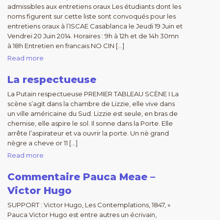
admissibles aux entretiens oraux Les étudiants dont les
noms figurent sur cette liste sont convoqués pour les
entretiens oraux à l’ISCAE Casablanca le Jeudi 19 Juin et
Vendrei 20 Juin 2014. Horaires : 9h à 12h et de 14h 30mn
à 18h Entretien en francais NO CIN […]
Read more
La respectueuse
La Putain respectueuse PREMIER TABLEAU SCÈNE I La
scène s’agit dans la chambre de Lizzie, elle vive dans
un ville américaine du Sud. Lizzie est seule, en bras de
chemise, elle aspire le sol. Il sonne dans la Porte. Elle
arrête l’aspirateur et va ouvrir la porte. Un nè grand
nègre a cheve or 11 […]
Read more
Commentaire Pauca Meae –
Victor Hugo
SUPPORT : Victor Hugo, Les Contemplations, 1847, «
Pauca Victor Hugo est entre autres un écrivain,