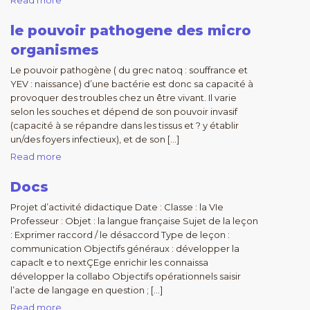
Read more
le pouvoir pathogene des micro
organismes
Le pouvoir pathogène ( du grec natoq : souffrance et
YEV : naissance) d’une bactérie est donc sa capacité à
provoquer des troubles chez un être vivant. Il varie
selon les souches et dépend de son pouvoir invasif
(capacité à se répandre dans les tissus et ? y établir
un/des foyers infectieux), et de son […]
Read more
Docs
Projet d’activité didactique Date : Classe : la VIe
Professeur : Objet : la langue française Sujet de la leçon
: Exprimer raccord / le désaccord Type de leçon :
communication Objectifs généraux : développer la
capaclt e to nextÇEge enrichir les connaissa
développer la collabo Objectifs opérationnels saisir
l’acte de langage en question ; […]
Read more