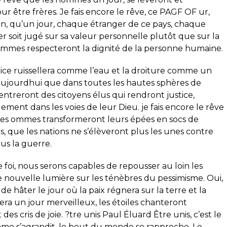
ur être frères. Je fais encore le rêve, ce PAGF OF ur,
in, qu’un jour, chaque étranger de ce pays, chaque
soit jugé sur sa valeur personnelle plutôt que sur la
ommes respecteront la dignité de la personne humaine.
stice ruissellera comme l’eau et la droiture comme un
e aujourdhui que dans toutes les hautes sphères de
 entreront des citoyens élus qui rendront justice,
ment dans les voies de leur Dieu. je fais encore le rêve
 les ommes transformeront leurs épées en socs de
s, que les nations ne s’élèveront plus les unes contre
lus la guerre.
e foi, nous serons capables de repousser au loin les
e nouvelle lumière sur les ténèbres du pessimisme. Oui,
de hâter le jour où la paix régnera sur la terre et la
ra un jour merveilleux, les étoiles chanteront
es cris de joie. ?tre unis Paul Éluard Être unis, c’est le
mme s’agrandit, le bout du monde se rapproche. Le