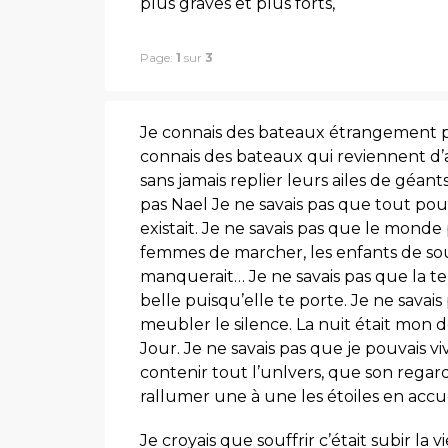
plus graves et plus forts,
Page:
1
sur
3
Je connais des bateaux étrangement par
connais des bateaux qui reviennent d’
sans jamais replier leurs ailes de géants
pas Nael Je ne savais pas que tout pou
existait. Je ne savais pas que le monde 
femmes de marcher, les enfants de sou
manquerait… Je ne savais pas que la terr
belle puisqu’elle te porte. Je ne sava
meubler le silence. La nuit était mon d
Jour. Je ne savais pas que je pouvais vi
contenir tout l’unlvers, que son regar
rallumer une à une les étoiles en accu
Je croyais que souffrir c’était subir la 