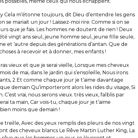
ses possibles, même ceux qui nous échappent.
y Cela m’étonne toujours, dit Dieu d’entendre les gens
 se mariait un jour ! Laissez-moi rire. Comme si on se
jours que je fais. Les hommes ne doutent de rien ! Deux
été vingt ans seul, jeune homme seul, jeune fille seule,
’une et ‘autre depuis des générations d’antan. Que de
choses à recevoir et à donner, mes enfants !
ras vieux et que je serai vieille, Lorsque mes cheveux
is de mai, dans le jardin qui s’ensoleille, Nous irons
nts, 2 Et comme chaque jour je t’aime davantage
que demain Qu’importeront alors les rides du visage, Si
’est vrai, nous serons vieux. très vieux, falblis par
erai ta main, Car vois-tu, chaque jour je t’aime
 bien moins que demain !
e treille, Avec des yeux remplis des pleurs de nos vingt
nt des cheveux blancs Le Rêve Martin Luther King, La
 le rêve que les hommes un jour, se lèveront et