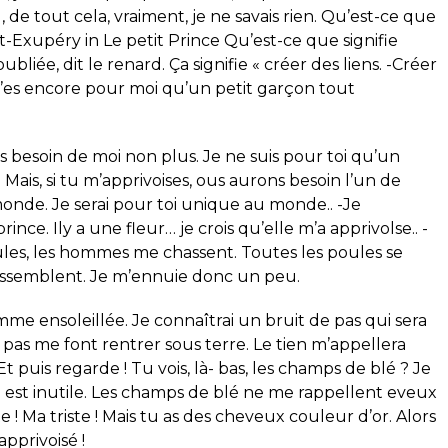
 de tout cela, vraiment, je ne savais rien. Qu’est-ce que
nt-Exupéry in Le petit Prince Qu’est-ce que signifie
ubliée, dit le renard. Ça signifie « créer des liens. -Créer
u n’es encore pour moi qu’un petit garçon tout
 pas besoin de moi non plus. Je ne suis pour toi qu’un
Mais, si tu m’apprivoises, ous aurons besoin l’un de
onde. Je serai pour toi unique au monde.. -Je
ce. Ily a une fleur… je crois qu’elle m’a apprivolse.. -
ules, les hommes me chassent. Toutes les poules se
essemblent. Je m’ennuie donc un peu.
omme ensoleillée. Je connaîtrai un bruit de pas qui sera
s pas me font rentrer sous terre. Le tien m’appellera
puis regarde ! Tu vois, là- bas, les champs de blé ? Je
 est inutile. Les champs de blé ne me rappellent eveux
ste ! Ma triste ! Mais tu as des cheveux couleur d’or. Alors
pprivoisé !