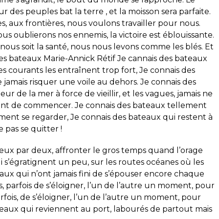
 des peuples bat la terre , et la moisson sera parfaite.
es, aux frontières, nous voulons travailler pour nous.
us oublierons nos ennemis, la victoire est éblouissante.
l nous soit la santé, nous nous levons comme les blés. Et
s bateaux Marie-Annick Rétif Je cannais des bateaux
s courants les entraînent trop fort, Je connais des
e jamais risquer une voile au dehors. Je connais des
ur de la mer à force de vieillir, et les vagues, jamais ne
 avant de commencer. Je connais des bateaux tellement
ment se regarder, Je connais des bateaux qui restent à
 pas se quitter !
deux par deux, affronter le gros temps quand l’orage
i s’égratignent un peu, sur les routes océanes où les
aux qui n’ont jamais fini de s’épouser encore chaque
as, parfois de s’éloigner, l’un de l’autre un moment, pour
fois, de s’éloigner, l’un de l’autre un moment, pour
teaux qui reviennent au port, labourés de partout mais