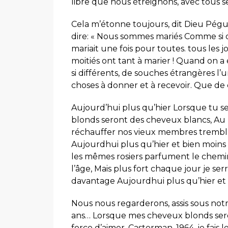
libre que nous étreignons, avec tous 
Cela m’étonne toujours, dit Dieu Pégu
dire: « Nous sommes mariés Comme si on
mariait une fois pour toutes. tous les 
moitiés ont tant à marier ! Quand on a 
si différents, de souches étrangères l
choses à donner et à recevoir. Que de 
Aujourd’hui plus qu’hier Lorsque tu se
blonds seront des cheveux blancs, Au mo
réchauffer nos vieux membres trembla
Aujourdhui plus qu’hier et bien moins 
les mêmes rosiers parfument le chemin. C
l’âge, Mais plus fort chaque jour je serr
davantage Aujourdhui plus qu’hier et
Nous nous regarderons, assis sous notr
ans… Lorsque mes cheveux blonds sero
force d’aimer, Casterman, 1964. je fais