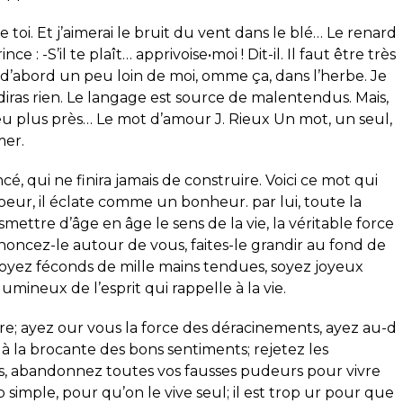
e toi. Et j’aimerai le bruit du vent dans le blé… Le renard
e : -S’il te plaît… apprivoise•moi ! Dit-il. Il faut être très
as d’abord un peu loin de moi, omme ça, dans l’herbe. Je
 diras rien. Le langage est source de malentendus. Mais,
eu plus près… Le mot d’amour J. Rieux Un mot, un seul,
mer.
é, qui ne finira jamais de construire. Voici ce mot qui
oeur, il éclate comme un bonheur. par lui, toute la
mettre d’âge en âge le sens de la vie, la véritable force
ononcez-le autour de vous, faites-le grandir au fond de
. Soyez féconds de mille mains tendues, soyez joyeux
lumineux de l’esprit qui rappelle à la vie.
e; ayez our vous la force des déracinements, ayez au-d
 à la brocante des bons sentiments; rejetez les
s, abandonnez toutes vos fausses pudeurs pour vivre
rop simple, pour qu’on le vive seul; il est trop ur pour que