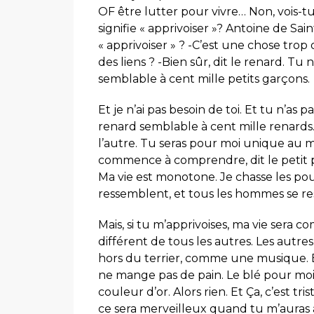
OF être lutter pour vivre… Non, vois-tu,
signifie « apprivoiser »? Antoine de Sai
« apprivoiser » ? -C’est une chose trop o
des liens ? -Bien sûr, dit le renard. T
semblable à cent mille petits garçons.
Et je n’ai pas besoin de toi. Et tu n’as
renard semblable à cent mille renards. 
l’autre. Tu seras pour moi unique au m
commence à comprendre, dit le petit prin
Ma vie est monotone. Je chasse les po
ressemblent, et tous les hommes se r
Mais, si tu m’apprivoises, ma vie sera c
différent de tous les autres. Les autre
hors du terrier, comme une musique. Et 
ne mange pas de pain. Le blé pour moi
couleur d’or. Alors rien. Et Ça, c’est tri
ce sera merveilleux quand tu m’auras a