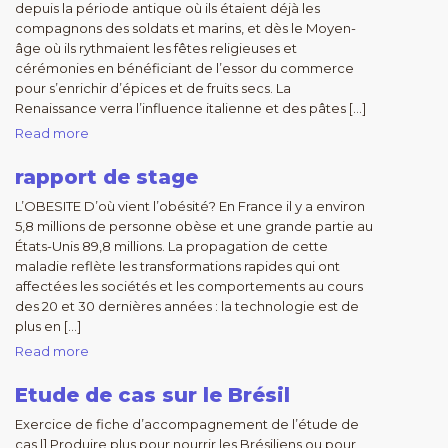
depuis la période antique où ils étaient déjà les
compagnons des soldats et marins, et dès le Moyen-
âge où ils rythmaient les fêtes religieuses et
cérémonies en bénéficiant de l’essor du commerce
pour s’enrichir d’épices et de fruits secs. La
Renaissance verra l’influence italienne et des pâtes […]
Read more
rapport de stage
L’OBESITE D’où vient l’obésité? En France il y a environ
5,8 millions de personne obèse et une grande partie au
États-Unis 89,8 millions. La propagation de cette
maladie reflète les transformations rapides qui ont
affectées les sociétés et les comportements au cours
des 20 et 30 dernières années : la technologie est de
plus en […]
Read more
Etude de cas sur le Brésil
Exercice de fiche d’accompagnement de l’étude de
cas l] Produire plus pour nourrir les Brésiliens ou pour