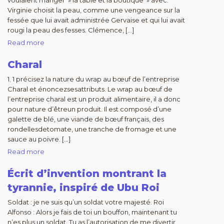
voulaient manger » la table et la boutique » avec.
Virginie choisit la peau, comme une vengeance sur la
fessée que lui avait administrée Gervaise et qui lui avait
rougi la peau des fesses. Clémence, […]
Read more
Charal
1. 1 précisez la nature du wrap au bœuf de l’entreprise
Charal et énoncezsesattributs. Le wrap au bœuf de
l’entreprise charal est un produit alimentaire, il a donc
pour nature d’êtreun produit. Il est composé d’une
galette de blé, une viande de bœuf français, des
rondellesdetomate, une tranche de fromage et une
sauce au poivre. […]
Read more
Écrit d’invention montrant la
tyrannie, inspiré de Ubu Roi
Soldat : je ne suis qu’un soldat votre majesté. Roi
Alfonso : Alors je fais de toi un bouffon, maintenant tu
n’es plus un soldat. Tu as l’autorisation de me divertir,