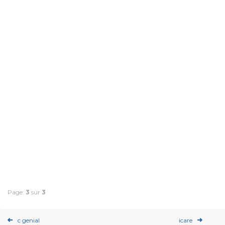
Page:
3
sur
3
c genial
icare