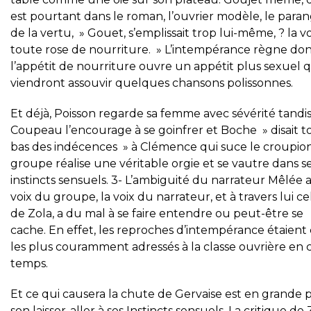
est pourtant dans le roman, l’ouvrier modèle, le para
de la vertu, » Gouet, s’emplissait trop lui-même, ? la vo
toute rose de nourriture. » L’intempérance règne don
l’appétit de nourriture ouvre un appétit plus sexuel 
viendront assouvir quelques chansons polissonnes.
Et déjà, Poisson regarde sa femme avec sévérité tandi
Coupeau l’encourage à se goinfrer et Boche » disait t
bas des indécences » à Clémence qui suce le croupion
groupe réalise une véritable orgie et se vautre dans s
instincts sensuels. 3- L’ambiguité du narrateur Mêlée 
voix du groupe, la voix du narrateur, et à travers lui ce
de Zola, a du mal à se faire entendre ou peut-être se
cache. En effet, les reproches d’intempérance étaient
les plus couramment adressés à la classe ouvrière en 
temps.
Et ce qui causera la chute de Gervaise est en grande p
son laisser-aller à ses Instincts sensuels. La critique de 