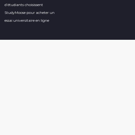
d’étudiants choisissent
StudyMoose pour acheter un
essai universitaire en ligne