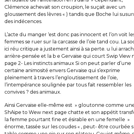
Clémence achevait son croupion, le suçait avec un
gloussement des lèvres « ) tandis que Boche lui susur
des indécences.
L’acte du manger ‘est donc pas innocent et l’on voit le
femmes se ruer sur la carcasse de l’oie tand cou. La so
ici réu critique a justement ainsi à sa perte. u lui arrach
arrière-pensée et la b e Gervaise qui court Swip View 
page 2- Les instincts animaux Si on peut parler d’une
certaine animosité envers Gervaise qui s’exprime
pleinement à travers l’engloutissement de l’oie,
l’intempérance soulignée par tous fait ressembler les
convives ? des animaux.
Ainsi Gervaise elle-même est » gloutonne comme un
ShAipe to Wew next page chatte et son appétit trans
la femme pourtant fine et ésirable en une femelle »
énorme, tassée sur les coudes « , peut- être courbée s
table comme une oie sur son plateau. Goujet même, 