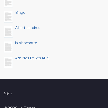
Bingo
Albert Londres
la blanchotte
Ath Nes Et Ses Alli S
Sujets