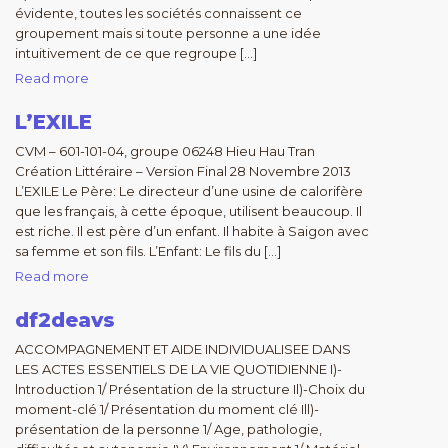
évidente, toutes les sociétés connaissent ce
groupement mais si toute personne a une idée
intuitivement de ce que regroupe […]
Read more
L’EXILE
CVM – 601-101-04, groupe 06248 Hieu Hau Tran
Création Littéraire – Version Final 28 Novembre 2013
L’EXILE Le Père: Le directeur d’une usine de calorifère
que les français, à cette époque, utilisent beaucoup. Il
est riche. Il est père d’un enfant. Il habite à Saigon avec
sa femme et son fils. L’Enfant: Le fils du […]
Read more
df2deavs
ACCOMPAGNEMENT ET AIDE INDIVIDUALISEE DANS
LES ACTES ESSENTIELS DE LA VIE QUOTIDIENNE I)-
lntroduction 1/ Présentation de la structure Il)-Choix du
moment-clé 1/ Présentation du moment clé Ill)-
présentation de la personne 1/ Age, pathologie,