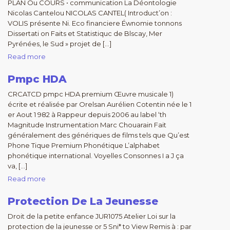
PLAN Ou COURS • communication La Déontologie
Nicolas Cantelou NICOLAS CANTEL( Introduct’on :
VOLIS présente Ni. Eco financiere Éwnomie tonnons
Dissertati on Faits et Statistiquc de Blscay, Mer
Pyrénées, le Sud » projet de […]
Read more
Pmpc HDA
CRCATCD pmpc HDA premium Œuvre musicale 1)
écrite et réalisée par Orelsan Aurélien Cotentin née le 1
er Aout 1 982 à Rappeur depuis 2006 au label ‘th
Magnitude Instrumentation Marc Chouarain Fait
généralement des génériques de films tels que Qu’est
Phone Tique Premium Phonétique L’alphabet
phonétique international. Voyelles Consonnes I a J ça
va, […]
Read more
Protection De La Jeunesse
Droit de la petite enfance JUR1075 Atelier Loi sur la
protection de la jeunesse or 5 Sni* to View Remis à : par