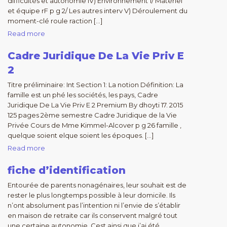
difficultés et autonomie IV) Environnement 1/ Matériel
et équipe rF p g 2/ Les autres interv V) Déroulement du
moment-clé roule raction […]
Read more
Cadre Juridique De La Vie Priv E
2
Titre préliminaire: Int Section 1: La notion Définition: La
famille est un phé les sociétés, les pays, Cadre
Juridique De La Vie Priv E 2 Premium By dhoyti 17. 2015
125 pages 2ème semestre Cadre Juridique de la Vie
Privée Cours de Mme Kimmel-Alcover p g 26 famille ,
quelque soient elque soient les époques. […]
Read more
fiche d’identification
Entourée de parents nonagénaires, leur souhait est de
rester le plus longtemps possible à leur domicile. Ils
n’ont absolument pas l’intention ni l’envie de s’établir
en maison de retraite car ils conservent malgré tout
une certaine autonomie. Cest ainsi que j’ai été