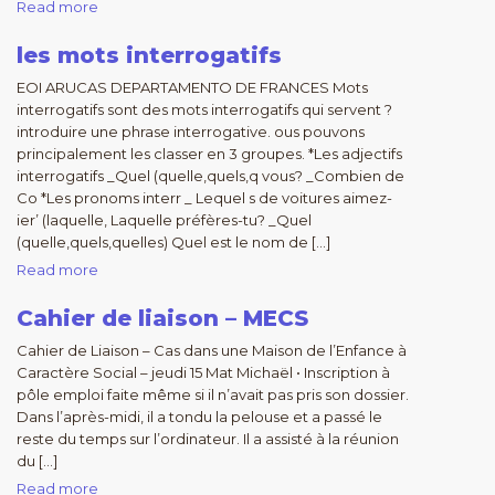
Read more
les mots interrogatifs
EOI ARUCAS DEPARTAMENTO DE FRANCES Mots
interrogatifs sont des mots interrogatifs qui servent ?
introduire une phrase interrogative. ous pouvons
principalement les classer en 3 groupes. *Les adjectifs
interrogatifs _Quel (quelle,quels,q vous? _Combien de
Co *Les pronoms interr _ Lequel s de voitures aimez-
ier’ (laquelle, Laquelle préfères-tu? _Quel
(quelle,quels,quelles) Quel est le nom de […]
Read more
Cahier de liaison – MECS
Cahier de Liaison – Cas dans une Maison de l’Enfance à
Caractère Social – jeudi 15 Mat Michaël • Inscription à
pôle emploi faite même si il n’avait pas pris son dossier.
Dans l’après-midi, il a tondu la pelouse et a passé le
reste du temps sur l’ordinateur. Il a assisté à la réunion
du […]
Read more