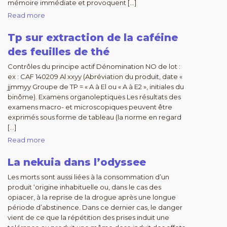
mémoire immédiate et provoquent […]
Read more
Tp sur extraction de la caféine
des feuilles de thé
Contrôles du principe actif Dénomination NO de lot :
ex : CAF 140209 Al xxyy (Abréviation du produit, date «
jjmmyy Groupe de TP = « A à El ou « A à E2 », initiales du
binôme). Examens organoleptiques Les résultats des
examens macro- et microscopiques peuvent être
exprimés sous forme de tableau (la norme en regard
[…]
Read more
La nekuia dans l’odyssee
Les morts sont aussi liées à la consommation d’un
produit ‘origine inhabituelle ou, dans le cas des
opiacer, à la reprise de la drogue après une longue
période d’abstinence. Dans ce dernier cas, le danger
vient de ce que la répétition des prises induit une