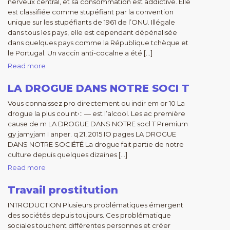
nerveux central, et sa consommation est addictive. Elle
est classifiée comme stupéfiant par la convention
unique sur les stupéfiants de 1961 de l’ONU. Illégale
dans tous les pays, elle est cependant dépénalisée
dans quelques pays comme la République tchèque et
le Portugal. Un vaccin anti-cocalne a été […]
Read more
LA DROGUE DANS NOTRE SOCI T
Vous connaissez pro directement ou indir em or 10 La
drogue la plus cou nt•:: — est l’alcool. Les ac première
cause de m LA DROGUE DANS NOTRE socl T Premium
gy jamyjam I anper. q 21, 2015 IO pages LA DROGUE
DANS NOTRE SOCIÉTÉ La drogue fait partie de notre
culture depuis quelques dizaines […]
Read more
Travail prostitution
INTRODUCTION Plusieurs problématiques émergent
des sociétés depuis toujours. Ces problématique
sociales touchent différentes personnes et créer