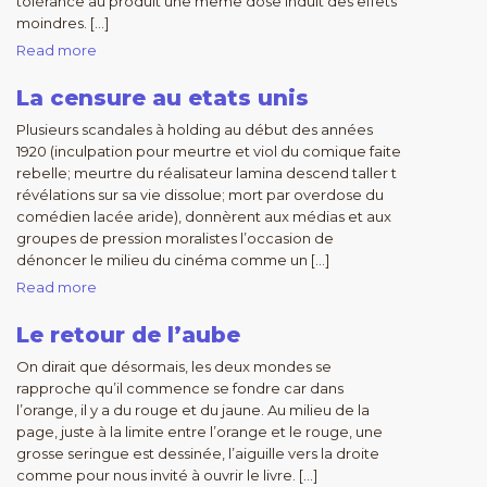
tolérance au produit une même dose induit des effets
moindres. […]
Read more
La censure au etats unis
Plusieurs scandales à holding au début des années
1920 (inculpation pour meurtre et viol du comique faite
rebelle; meurtre du réalisateur lamina descend taller t
révélations sur sa vie dissolue; mort par overdose du
comédien lacée aride), donnèrent aux médias et aux
groupes de pression moralistes l’occasion de
dénoncer le milieu du cinéma comme un […]
Read more
Le retour de l’aube
On dirait que désormais, les deux mondes se
rapproche qu’il commence se fondre car dans
l’orange, il y a du rouge et du jaune. Au milieu de la
page, juste à la limite entre l’orange et le rouge, une
grosse seringue est dessinée, l’aiguille vers la droite
comme pour nous invité à ouvrir le livre. […]