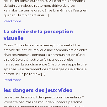
de 832 millions d’euros en 2012. Le terme « cannabis »
du latin cannabus directement dérivé du grec
kannabis, ce terme grec dérive lui même de l’assyrien
quanabu témoignant ainsi […]
Read more
La chimie de la perception
visuelle
Cours CH La chimie de la perception visuelle Une
activité de lecture implique une communication entre
diverses zones du cerveau. La communication d’une
aire cérébrale à l’autre se fait par des cellules
nerveuses. La jonction entre 2 neurones s’appelle une
synapse. l- Le traitement des messages visuels dans le
cortex : la Snipe to view […]
Read more
les dangers des jeux video
Les jeux-vidéos sont il dangereux pour nos enfants ?
Présenté par : Yassine moudden Encadré par Mme
ghizlane el maamouri Année universitaire : 2013-2014