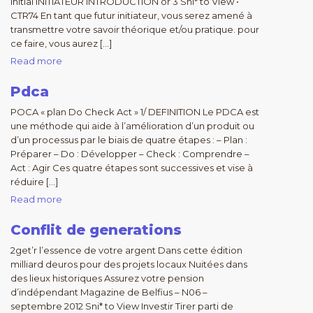
initial INITIATEUR INTRODUCTION or 3 Sni* to View •
CTR74 En tant que futur initiateur, vous serez amené à
transmettre votre savoir théorique et/ou pratique. pour
ce faire, vous aurez […]
Read more
Pdca
POCA « plan Do Check Act » 1/ DEFINITION Le PDCA est
une méthode qui aide à l’amélioration d’un produit ou
d’un processus par le biais de quatre étapes : – Plan :
Préparer – Do : Développer – Check : Comprendre –
Act : Agir Ces quatre étapes sont successives et vise à
réduire […]
Read more
Conflit de generations
2get’r l’essence de votre argent Dans cette édition
milliard deuros pour des projets locaux Nuitées dans
des lieux historiques Assurez votre pension
d’indépendant Magazine de Belfius – N06 –
septembre 2012 Sni* to View Investir Tirer parti de