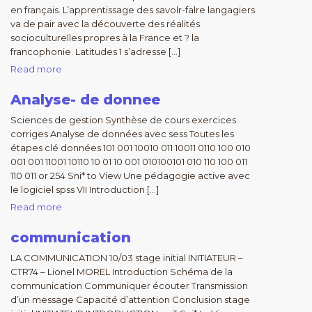
en français. L’apprentissage des savolr-falre langagiers
va de pair avec la découverte des réalités
socioculturelles propres à la France et ? la
francophonie. Latitudes 1 s’adresse […]
Read more
Analyse- de donnee
Sciences de gestion Synthèse de cours exercices
corriges Analyse de données avec sess Toutes les
étapes clé données 101 001 10010 011 10011 0110 100 010
001 001 11001 10110 10 01 10 001 010100101 010 110 100 011
110 011 or 254 Sni* to View Une pédagogie active avec
le logiciel spss VII Introduction […]
Read more
communication
LA COMMUNICATION 10/03 stage initial INITIATEUR –
CTR74 – Lionel MOREL Introduction Schéma de la
communication Communiquer écouter Transmission
d’un message Capacité d’attention Conclusion stage