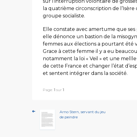
sur l’interruption volontaire de grosse
la quatrième circonscription de l’Isèr
groupe socialiste.
Elle constate avec amertume que ses pr
elle dénonce un bastion de la misogy
femmes aux élections a pourtant été vo
Grace à cette femme il y a eu beauco
notamment la loi « Veil » et une mellle
de cette France et changer l’état d’es
et sentent intégrer dans la société.
Page:
1
sur
1
Arno Stern, servant du jeu
de peindre