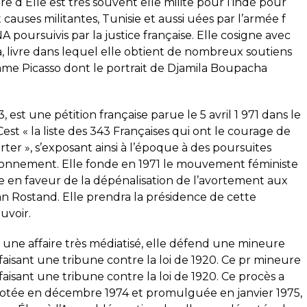
re d Elle est très souvent elle milite pour l’indé pour
t causes militantes, Tunisie et aussi uées par l’armée f
A poursuivis par la justice française. Elle cosigne avec
 livre dans lequel elle obtient de nombreux soutiens
mme Picasso dont le portrait de Djamila Boupacha
, est une pétition française parue le 5 avril 1 971 dans le
st « la liste des 343 Françaises qui ont le courage de
orter », s’exposant ainsi à l’époque à des poursuites
isonnement. Elle fonde en 1971 le mouvement féministe
ite en faveur de la dépénalisation de l’avortement aux
n Rostand. Elle prendra la présidence de cette
uvoir.
 une affaire très médiatisé, elle défend une mineure
en faisant une tribune contre la loi de 1920. Ce pr mineure
n faisant une tribune contre la loi de 1920. Ce procès a
l, votée en décembre 1974 et promulguée en janvier 1975,