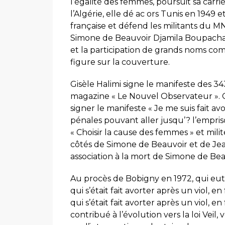
l’égalité des femmes, poursuit sa carriè
l’Algérie, elle dé ac ors Tunis en 1949 e
française et défend les militants du MN
Simone de Beauvoir Djamila Boupacha,
et la participation de grands noms co
figure sur la couverture.
Gisèle Halimi signe le manifeste des 343
magazine « Le Nouvel Observateur ». Ce
signer le manifeste « Je me suis fait av
pénales pouvant aller jusqu’? l’empr
« Choisir la cause des femmes » et mil
côtés de Simone de Beauvoir et de Jea
association à la mort de Simone de Bea
Au procès de Bobigny en 1972, qui eut
qui s’était fait avorter après un viol, 
qui s’était fait avorter après un viol, e
contribué à l’évolution vers la loi Vei