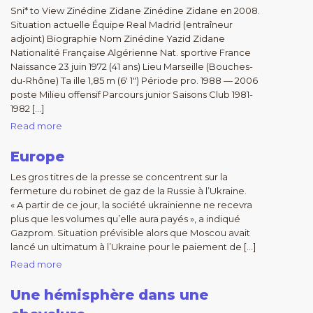
Sni* to View Zinédine Zidane Zinédine Zidane en 2008.
Situation actuelle Équipe Real Madrid (entraîneur
adjoint) Biographie Nom Zinédine Yazid Zidane
Nationalité Française Algérienne Nat. sportive France
Naissance 23 juin 1972 (41 ans) Lieu Marseille (Bouches-
du-Rhône) Ta ille 1,85 m (6′ 1″) Période pro. 1988 — 2006
poste Milieu offensif Parcours junior Saisons Club 1981-
1982 […]
Read more
Europe
Les gros titres de la presse se concentrent sur la
fermeture du robinet de gaz de la Russie à l’Ukraine.
« A partir de ce jour, la société ukrainienne ne recevra
plus que les volumes qu’elle aura payés », a indiqué
Gazprom. Situation prévisible alors que Moscou avait
lancé un ultimatum à l’Ukraine pour le paiement de […]
Read more
Une hémisphère dans une