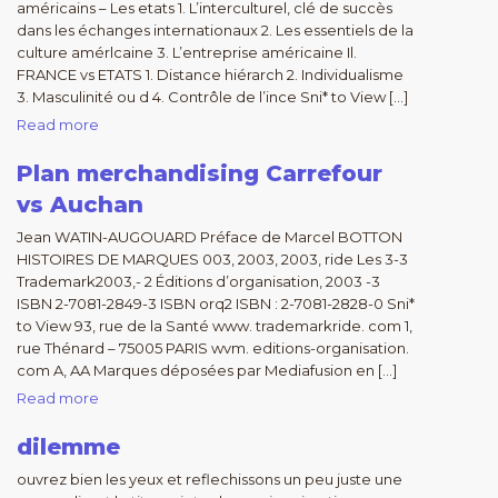
américains – Les etats 1. L’interculturel, clé de succès
dans les échanges internationaux 2. Les essentiels de la
culture amérlcaine 3. L’entreprise américaine Il.
FRANCE vs ETATS 1. Distance hiérarch 2. Individualisme
3. Masculinité ou d 4. Contrôle de l’ince Sni* to View […]
Read more
Plan merchandising Carrefour
vs Auchan
Jean WATIN-AUGOUARD Préface de Marcel BOTTON
HISTOIRES DE MARQUES 003, 2003, 2003, ride Les 3-3
Trademark2003,- 2 Éditions d’organisation, 2003 -3
ISBN 2-7081-2849-3 ISBN orq2 ISBN : 2-7081-2828-0 Sni*
to View 93, rue de la Santé www. trademarkride. com 1,
rue Thénard – 75005 PARIS wvm. editions-organisation.
com A, AA Marques déposées par Mediafusion en […]
Read more
dilemme
ouvrez bien les yeux et reflechissons un peu juste une