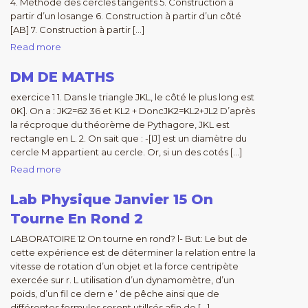
4. Méthode des cercles tangents 5. Construction à
partir d’un losange 6. Construction à partir d’un côté
[AB] 7. Construction à partir […]
Read more
DM DE MATHS
exercice 1 1. Dans le triangle JKL, le côté le plus long est
0K]. On a : JK2=62 36 et KL2 + DoncJK2=KL2+JL2 D’après
la récproque du théorème de Pythagore, JKL est
rectangle en L. 2. On sait que : -[IJ] est un diamètre du
cercle M appartient au cercle. Or, si un des cotés […]
Read more
Lab Physique Janvier 15 On
Tourne En Rond 2
LABORATOIRE 12 On tourne en rond? l- But: Le but de
cette expérience est de déterminer la relation entre la
vitesse de rotation d’un objet et la force centripète
exercée sur r. L utilisation d’un dynamomètre, d’un
poids, d’un fil ce dern e ‘ de pêche ainsi que de
différentes formules seront utillsés afin de […]