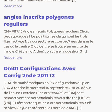
Read more
angles inscrits polygones
reguliers
CHA PITR 15 Angles inscrits Polygones réguliers Choix
pédagogiques 1. Le point sur les cla qui sont les trols
flgu l’activité 1. La conjecture est tou orq7 ues dans ns le
cas où le centre O du cercle se trouve sur un c té de
l’angle Cl (écran d’Arthur) ; on utilise la question 3 […]
Read more
Dm01 Configurations Avec
Corrig 2nde 2011 12
D. M. de mathématiques no 1 : Configurations du plan
2D4 A rendre le mercredi 14 septembre 2011, au début
de l’heure Exercice 1 Les droites (AM) et (BM) sont
respectivement perpendlculaires aux droites (OB) et
(OA). 1) Démontrer que les d ors perpendiculaires. Sni*
to View 2) Que représente le Exercice 2 AM ? […]