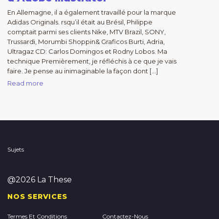
En Allemagne, il a également travaillé pour la marque
Adidas Originals. rsqu’il était au Brésil, Philippe
comptait parmi ses clients Nike, MTV Brazil, SONY,
Trussardi, Morumbi Shoppin& Graficos Burti, Adria,
Ultragaz CD: Carlos Domingos et Rodny Lobos. Ma
technique Premièrement, je réfléchis à ce que je vais
faire. Je pense au inimaginable la façon dont […]
Read more
Sujets
@2026 La These
NOS SERVICES
Termes Et Conditions
Contactez-Nous