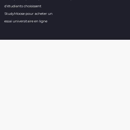
d’étudiants choisissent
StudyMoose pour acheter un
essai universitaire en ligne