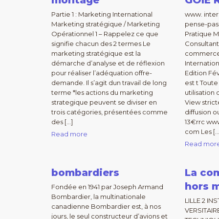
montage
GOIE 
Partie 1 : Marketing International
www. inter
Marketing stratégique / Marketing
pense-pas-
Opérationnel 1 – Rappelez ce que
Pratique 
signifie chacun des 2 termes Le
Consultant
marketing stratégique est la
commerce 
démarche d’analyse et de réflexion
Internation
pour réaliser l’adéquation offre-
Edition Fé
demande. Il s’agit dun travail de long
est t Toute
terme *les actions du marketing
utilisation
strategique peuvent se diviser en
View stric
trois catégories, présentées comme
diffusion o
des […]
13€rrc www
com Les […
Read more
Read mor
bombardiers
La co
hors 
Fondée en 1941 par Joseph Armand
Bombardier, la multinationale
LILLE 2 I
canadienne Bombardier est, à nos
VERSITAI
jours, le seul constructeur d’avions et