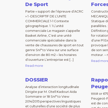
De Sport
Forces
Partie « support de l’épreuve d’ACRC
Construct
» 1 -DESCRIPTIF DE L’UNITE
MECANIQU
COMMERCIALE 1-1 Contexte
Statique d
géographique. 1. 1 L’unité
parallèles
commerciale Le magasin s’appelle
Définition
Basket Airline, C’est une unité
for rotatio
commerciale spécialisée dans la
d’une Pl E
vente de chaussures de sport en tout
provoque la
genre Sni* to View sur une surface
de son ser
d’environ de 80 m2 – les horaires
moteur. – 
d’ouverture L’entreprise est […]
Read mor
Read more
DOSSIER
Rappo
Peuge
Analyse d’interaction longitudlnale
Dirigée par M. Otell Kadouri Aida
tttt# or 6
Sommaire or 18 Sni* to View
Peugeot-
2014/2015 perspectives linguistiques
est de co
et culturelles d’une société de plus