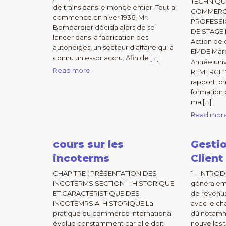
TECHNIQU
de trains dans le monde entier. Tout a
COMMERCI
commence en hiver 1936, Mr.
PROFESSI
Bombardier décida alors de se
DE STAGE 
lancer dans la fabrication des
Action de
autoneiges, un secteur d’affaire qui a
EMDE Marc
connu un essor accru. Afin de […]
Année univ
Read more
REMERCIEM
rapport, c
formation 
ma […]
Read mor
cours sur les
Gestio
incoterms
Client
CHAPITRE : PRÉSENTATION DES
1 – INTROD
INCOTERMS SECTION I : HISTORIQUE
généraleme
ET CARACTERISTIQUE DES
de revenus
INCOTEMRS A. HISTORIQUE La
avec le c
pratique du commerce international
dû notamme
évolue constamment car elle doit
nouvelles 