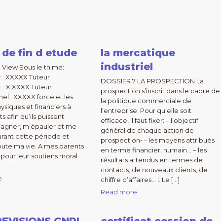
 de fin d etude
la mercatique
industriel
o View Sous le th me:
r : XXXXX Tuteur
DOSSIER 7 LA PROSPECTION La
 : X,XXXX Tuteur
prospection s’inscrit dans le cadre de
nel : XXXXX force et les
la politique commerciale de
siques et financiers à
l’entreprise. Pour qu’elle soit
 afin qu’ils puissent
efficace, il faut fixer: – l’objectif
gner, m’épauler et me
général de chaque action de
urant cette période et
prospection• – les moyens attribués
ute ma vie. A mes parents
en terme financier, humain… – les
our leur soutiens moral
résultats attendus en termes de
contacts, de nouveaux clients, de
e
chiffre d’affaires… l. Le […]
Read more