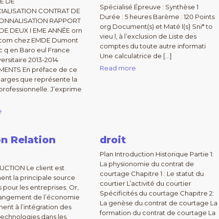
E DE
Spécialisé Épreuve : Synthèse 1
ALISATION CONTRAT DE
Durée : 5 heures Barème : 120 Points
ONNALISATION RAPPORT
org Document(s) et Maté l(s} Sni* to
DE DEUX I EME ANNÉE orn
vieu l, à l’exclusion de Liste des
 com chez EMDE Dumont
comptes du toute autre informati
 q en Baro eul France
Une calculatrice de […]
ersitaire 2013-2014
Read more
ENTS En préface de ce
harges que représente la
professionnelle. J’exprime
e
n Relation
droit
Plan Introduction Historique Partie 1:
La physionomie du contrat de
UCTION Le client est
courtage Chapitre 1 : Le statut du
nt la principale source
courtier L’activité du courtier
 pour les entreprises. Or,
Spécificités du courtage Chapitre 2:
hangement de l’économie
La genèse du contrat de courtage La
nt à l’intégration des
formation du contrat de courtage La
technologies dans les