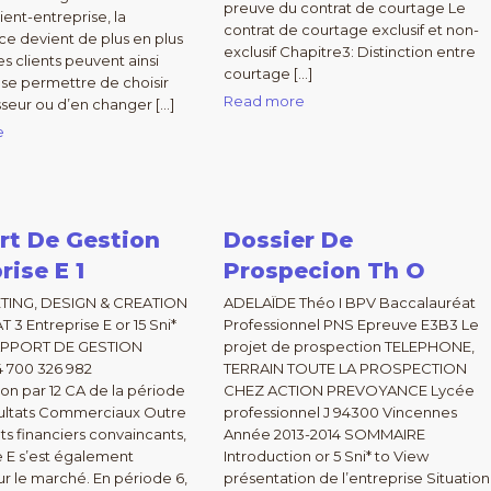
preuve du contrat de courtage Le
lient-entreprise, la
contrat de courtage exclusif et non-
e devient de plus en plus
exclusif Chapitre3: Distinction entre
es clients peuvent ainsi
courtage […]
se permettre de choisir
Read more
isseur ou d’en changer […]
e
rt De Gestion
Dossier De
rise E 1
Prospecion Th O
TING, DESIGN & CREATION
ADELAÏDE Théo I BPV Baccalauréat
3 Entreprise E or 15 Sni*
Professionnel PNS Epreuve E3B3 Le
APPORT DE GESTION
projet de prospection TELEPHONE,
4 700 326 982
TERRAIN TOUTE LA PROSPECTION
ion par 12 CA de la période
CHEZ ACTION PREVOYANCE Lycée
sultats Commerciaux Outre
professionnel J 94300 Vincennes
ts financiers convaincants,
Année 2013-2014 SOMMAIRE
se E s’est également
Introduction or 5 Sni* to View
r le marché. En période 6,
présentation de l’entreprise Situation