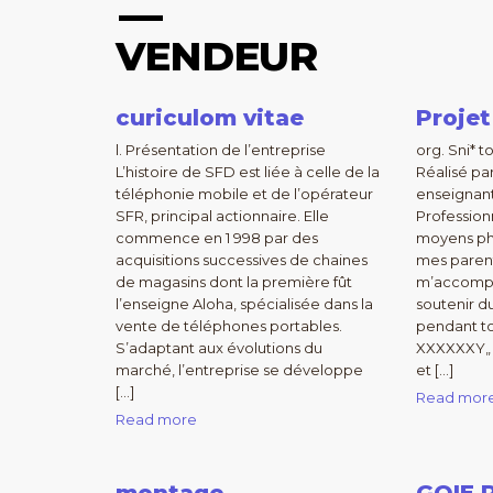
VENDEUR
curiculom vitae
Projet
l. Présentation de l’entreprise
org. Sni* t
L’histoire de SFD est liée à celle de la
Réalisé pa
téléphonie mobile et de l’opérateur
enseignant
SFR, principal actionnaire. Elle
Profession
commence en 1 998 par des
moyens phy
acquisitions successives de chaines
mes parents
de magasins dont la première fût
m’accompa
l’enseigne Aloha, spécialisée dans la
soutenir d
vente de téléphones portables.
pendant to
S’adaptant aux évolutions du
XXXXXXY„ p
marché, l’entreprise se développe
et […]
[…]
Read mor
Read more