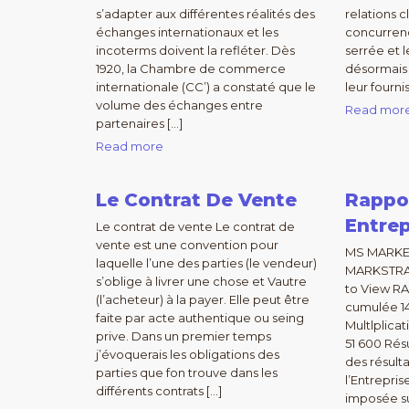
s’adapter aux différentes réalités des
relations c
échanges internationaux et les
concurrenc
incoterms doivent la refléter. Dès
serrée et l
1920, la Chambre de commerce
désormais 
internationale (CC’) a constaté que le
leur fourn
volume des échanges entre
Read mor
partenaires […]
Read more
Le Contrat De Vente
Rappo
Entrep
Le contrat de vente Le contrat de
vente est une convention pour
MS MARKE
laquelle l’une des parties (le vendeur)
MARKSTRAT 
s’oblige à livrer une chose et Vautre
to View R
(l’acheteur) à la payer. Elle peut être
cumulée 1
faite par acte authentique ou seing
Multlplicat
prive. Dans un premier temps
51 600 Ré
j’évoquerais les obligations des
des résulta
parties que fon trouve dans les
l’Entrepri
différents contrats […]
imposée su