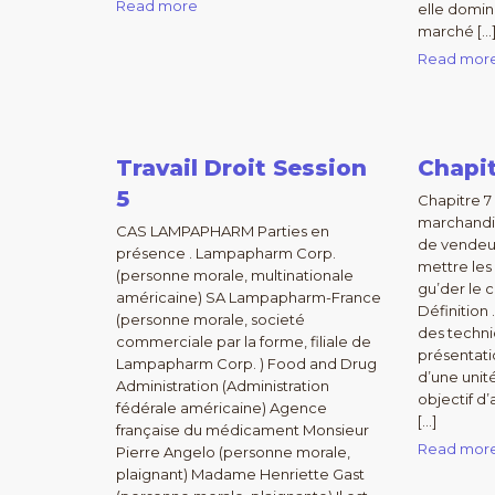
Read more
elle domin
marché […
Read mor
Travail Droit Session
Chapit
5
Chapitre 7
marchandi
CAS LAMPAPHARM Parties en
de vendeur
présence . Lampapharm Corp.
mettre les
(personne morale, multinationale
gu’der le c
américaine) SA Lampapharm-France
Définition
(personne morale, societé
des techni
commerciale par la forme, filiale de
présentati
Lampapharm Corp. ) Food and Drug
d’une unit
Administration (Administration
objectif d’
fédérale américaine) Agence
[…]
française du médicament Monsieur
Read mor
Pierre Angelo (personne morale,
plaignant) Madame Henriette Gast