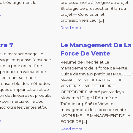
e très largement le
professionnelle à l’origine du projet
]
Stratégie de prospection Bilan du
projet — Conclusion et
e
professionnels Leur […]
Read more
re 7
Le Management De La
Force De Vente
 : Le marchandisage Le
sage compense l’absence
Résumé de Théorie et Le
 et a pour objectif de
management de la force de vente
 produits en valeur et de
Guide de travaux pratiques MODULE :
lient dans ses choix.
MANAGEMENT DE LA FORCE DE
 . ensemble des méthodes,
VENTE RÉSUME DE THÉORIE
ques d’implantation et de
OFPPT/DRIF Elaboré par Matlaya
on des linéaires et prodults
Mohamed Page 1 Résumé de
é commerciale. Il a pour
Théorie org. Sni* to View Le
accroître les ventes et/ou
management de la orce de vente
MODULME : LE MANAGEMENT DE LA
e
FORCE DE […]
Read more