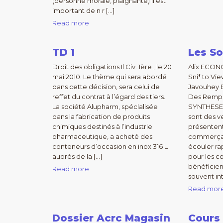
(personne morale, plaignante) Il est
important de n r […]
Read more
TD 1
Les So
Droit des obligations Il Civ. 1ère ; le 20
Alix ECO
mai 2010. Le thème qui sera abordé
Sni* to Vi
dans cette décision, sera celui de
Javouhey B
reffet du contrat à l’égard des tiers.
Des Rempa
La société Alupharm, spéclalisée
SYNTHESE 
dans la fabrication de produits
sont des v
chimiques destinés à l’industrie
présentent
pharmaceutique, a acheté des
commerçant
conteneurs d’occasion en inox 316 L
écouler ra
auprès de la […]
pour les 
bénéficien
Read more
souvent in
Read mor
Dossier Acrc Magasin
Cours