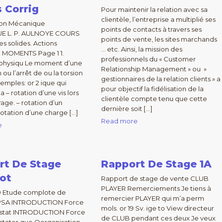
 Corrig
Pour maintenir la relation avec sa
clientèle, l’entreprise a multiplié ses
ion Mécanique
points de contacts à travers ses
E L. P. AULNOYE COURS
points de vente, les sites marchands
es solides. Actions
… etc. Ainsi, la mission des
. : MOMENTS Page 1 1.
professionnels du « Customer
 physiqu Le moment d’une
Relationship Management » ou »
n ou l’arrêt de ou la torsion
gestionnaires de la relation clients » a
xemples: or 2 ique qui
pour objectif la fidélisation de la
 – rotation d’une vis lors
clientèle compte tenu que cette
rage. – rotation d’un
dernière soit […]
rotation d’une charge […]
Read more
e
rt De Stage
Rapport De Stage 1A
ot
Rapport de stage de vente CLUB
PLAYER Remerciements Je tiens à
79 Etude complote de
remercier PLAYER qui m’a perm
PSA INTRODUCTION Force
mols. or 19 Sv. ige to View directeur
nstat INTRODUCTION Force
de CLUB pendant ces deux Je veux