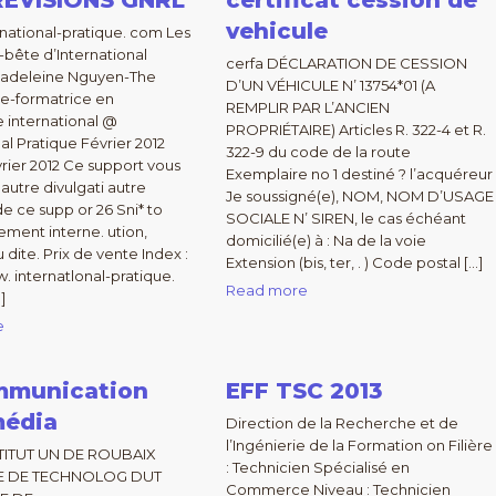
REVISIONS GNRL
certificat cession de
vehicule
national-pratique. com Les
bête d’International
cerfa DÉCLARATION DE CESSION
Madeleine Nguyen-The
D’UN VÉHICULE N’ 13754*01 (A
e-formatrice en
REMPLIR PAR L’ANCIEN
international @
PROPRIÉTAIRE) Articles R. 322-4 et R.
al Pratique Février 2012
322-9 du code de la route
vrier 2012 Ce support vous
Exemplaire no 1 destiné ? l’acquéreur
 autre divulgati autre
Je soussigné(e), NOM, NOM D’USAGE
 de ce supp or 26 Sni* to
SOCIALE N’ SIREN, le cas échéant
tement interne. ution,
domicilié(e) à : Na de la voie
u dite. Prix de vente Index :
Extension (bis, ter, . ) Code postal […]
. internatlonal-pratique.
Read more
]
e
mmunication
EFF TSC 2013
média
Direction de la Recherche et de
l’Ingénierie de la Formation on Filière
NSTITUT UN DE ROUBAIX
: Technicien Spécialisé en
RE DE TECHNOLOG DUT
Commerce Niveau : Technicien