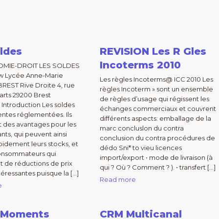
ldes
REVISION Les R Gles
Incoterms 2010
NOMIE-DROIT LES SOLDES
ew Lycée Anne-Marie
Les règles Incoterms@ ICC 2010 Les
REST Rive Droite 4, rue
règles Incoterm » sont un ensemble
rts 29200 Brest
de règles d’usage qui régissent les
Introduction Les soldes
échanges commerciaux et couvrent
entes réglementées. Ils
différents aspects: emballage de la
 des avantages pour les
marc concluslon du contra
s, qui peuvent ainsi
conclusion du contra procédures de
pidement leurs stocks, et
dédo Sni* to vieu licences
consommateurs qui
import/export • mode de livraison (à
t de réductions de prix
qui ? Où ? Comment ? ). • transfert […]
téressantes puisque la […]
Read more
e
 Moments
CRM Multicanal