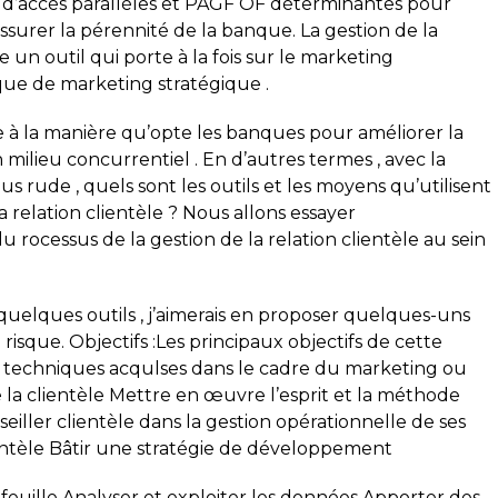
ux d’accès parallèles et PAGF OF déterminantes pour
ssurer la pérennité de la banque. La gestion de la
un outil qui porte à la fois sur le marketing
que de marketing stratégique .
e à la manière qu’opte les banques pour améliorer la
n milieu concurrentiel . En d’autres termes , avec la
 rude , quels sont les outils et les moyens qu’utilisent
 relation clientèle ? Nous allons essayer
 rocessus de la gestion de la relation clientèle au sein
 quelques outils , j’aimerais en proposer quelques-uns
risque. Objectifs :Les principaux objectifs de cette
s techniques acqulses dans le cadre du marketing ou
la clientèle Mettre en œuvre l’esprit et la méthode
eiller clientèle dans la gestion opérationnelle de ses
ientèle Bâtir une stratégie de développement
feuille Analyser et exploiter les données Apporter des