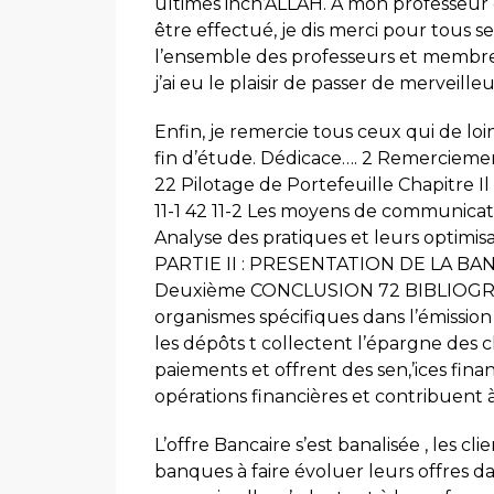
ultimes inch’ALLAH. A mon professeur 
être effectué, je dis merci pour tous ses
l’ensemble des professeurs et membres
j’ai eu le plaisir de passer de merveill
Enfin, je remercie tous ceux qui de loin
fin d’étude. Dédicace…. 2 Remerciement
22 Pilotage de Portefeuille Chapitre I
11-1 42 11-2 Les moyens de communicatio
Analyse des pratiques et leurs optimisat
PARTIE II : PRESENTATION DE LA BA
Deuxième CONCLUSION 72 BIBLIOGRAP
organismes spécifiques dans l’émission
les dépôts t collectent l’épargne des c
paiements et offrent des sen,’ices financ
opérations financières et contribuent à 
L’offre Bancaire s’est banalisée , les c
banques à faire évoluer leurs offres d