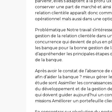
parvenir, elles s’adaptent à la profu 
conserver une part de marché et ainsi 
relation clientèle apparaît donc comme 
opérationnel mals aussi dans une opti
Problématique Notre travail s’intéress
gestion de la relation clientèle dans u
concurrence qui devient de plus en plus
les banque pour la bonne gestion de la
d’appréhender les principales étapes du
de la banque.
Après avoir le constat de l’absence de
afin d’aider la banque ? mieux gérer le 
étude sont Assimller les connaissance
du développement et de la gestion de 
qui doivent guider aujourd’hui un cons
missions Améliorer un portefeuille cl
Se concentrer sur révolution du porte