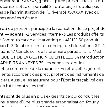
encadrant, XXXXXX, grâce à qui ce présent travail à pu
 conseils et sa disponibilité. Toutefois je n’oublie pas
 de l’administration de l’Université XXXXXX avec qui
euses années d’étude.
 ou de près ont participé à la réalisation de ce projet de
. — agents 1-2 Services interne -3 Les produits offerts
l : Communication et Marketing du 41 11 15 36 produit….
n 11-3 Relation client et concept de fidélisation 46 11-4
ions 47 Conclusion de la première partie .. ….. ….. ?? 53
NQUE ET DE LA GESTION CLIENTELE…. 54 Introduction
HE. 73 ANNEXES 75 Les banques sont les
 et le commerce de la monnaie. En effet, elles gèrent
lients, accordent des prêt , pilotent des instruments de
iers. Aussi , elles assurent pour l’Etat la traçabilité des
la lutte contre les trafics.
lients sont de plus en plus exigeants ce qui conduit les
ans le sens d’une plus grande ersonnalisation. Pour y