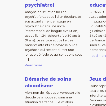
psychiatrei
educa
Analyse de situation no 1 en
CIRASS : U
psychiatrie Caccueil d’un étudiant Je
Associatio
suis actuellement en stage en
: Instituts
psychiatrie dans une unité
Educatifs 
intersectoriel de longue évolution,
g Ecrits d
accueillant 24 résidents (de 30 ans à
Situé au 4
57 ans). Le service accueille des
de France a
patients atteints de névrose ou de
lundi au ve
psychose qui restent durant une
personnes 
longue période et qui sont donc sous
Read mor
[…]
Read more
Démarhe de soins
Jeux d
alcoolisme
Toute repr
totale, du
Alors non de l’époque, verdose) elle
interdite s
décide ve à nouveau dans une
l’éditeur o
situation d’errance. Elle vit alors
d’exploita