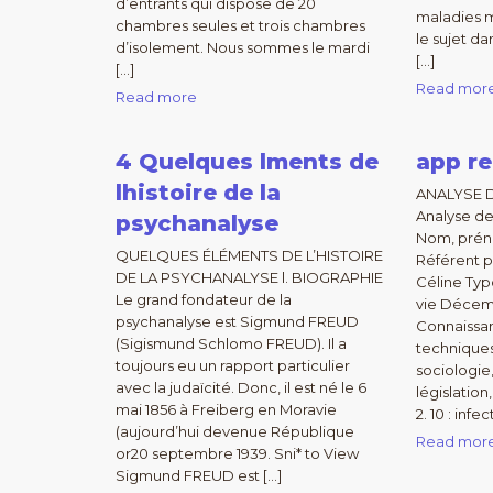
d’entrants qui dispose de 20
maladies 
chambres seules et trois chambres
le sujet da
d’isolement. Nous sommes le mardi
[…]
[…]
Read mor
Read more
4 Quelques lments de
app re
lhistoire de la
ANALYSE D
Analyse de
psychanalyse
Nom, préno
QUELQUES ÉLÉMENTS DE L’HISTOIRE
Référent 
DE LA PSYCHANALYSE l. BIOGRAPHIE
Céline Typ
Le grand fondateur de la
vie Décem
psychanalyse est Sigmund FREUD
Connaissa
(Sigismund Schlomo FREUD). Il a
techniques 
toujours eu un rapport particulier
sociologie,
avec la judaïcité. Donc, il est né le 6
législatio
mai 1856 à Freiberg en Moravie
2. 10 : infe
(aujourd’hui devenue République
Read mor
or20 septembre 1939. Sni* to View
Sigmund FREUD est […]