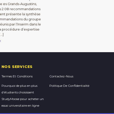
ue es Grands-Augustins,
is 2 08 recommandations
nt présente la synthèse
commandations du groupe
éunis par l’Inserm dans le
a procédure d’expertise
[…]
e
NOS SERVICES
Termes Et Conditions
Contactez-Nous
Pourquoi de plus en plus
Politique De Confidentialité
d’étudiants choisissent
StudyMoose pour acheter un
essai universitaire en ligne