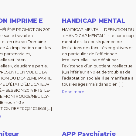
ON IMPRIME E
HANDICAP MENTAL
 HÉLÈNE PROMOTION 2011-
HANDICAP MENTAL l. DEFINITION DU
r sur le travail en
» HANDICAP MENTAL’ . • Le handicap
t et en réseau Domaine
mental est la conséquence de
 4 « Implication dans les
limitations des facultés cognitives et
 partenariales,
en particulier de l’efficience
elles et inter-
intellectuelle. Il se définit par
nelles », deuxième partie.
l’existence d’un quotient intellectuel
PRESENTE EN VUE DE LA
(QI) inférieur à 70 et de troubles de
TION DU DC4 2EME PARTIE
l’adaptation sociale. Il se manifeste à
ME D’ÉTAT D’ÉDUCATEUR
tous les âges mais dans bien […]
 – SESSION 2014 IRTS ILE-
Read more
E MONTROUGE/NEUILLY-
-roc « 1-3 »
ION REF T0Q54026651 […]
e
niteur
APP Psychiatrie