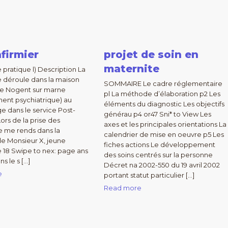
firmier
projet de soin en
maternite
 pratique l) Description La
se déroule dans la maison
SOMMAIRE Le cadre réglementaire
de Nogent sur marne
pl La méthode d’élaboration p2 Les
ment psychiatrique) au
éléments du diagnostic Les objectifs
 dans le service Post-
générau p4 or47 Sni* to View Les
ors de la prise des
axes et les principales orientations La
Je me rends dans la
calendrier de mise en oeuvre p5 Les
e Monsieur X, jeune
fiches actions Le développement
18 Swipe to nex: page ans
des soins centrés sur la personne
s le s […]
Décret na 2002-550 du 19 avril 2002
e
portant statut particulier […]
Read more