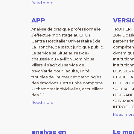
Read more
APP
VERSI
Analyse de pratique professionnelle
TRUFFERT
J’effectue mon stage au CHU (
2014 Dossie
Centre Hospitalier Universitaire ) de
partenaria
La Tronche, de statut juridique public.
compétence
Le service se Situe au rez-de-
dynamiques
chaussée du Pavillon Dominique
Institutionn
Villars. Il s’agit du service de
institution
psychiatrie pour l’adulte, unité
DOSSIER 
troubles de l’humeur et pathologies
CERTIFICA
des émotions. Cette unité comporte
DU DIPLO
21 chambres individuelles, accueillant
SPÉCIALISÉ
des […]
DE-FRANC
SUR-MARNE 
Read more
INTRODUCT
Read mor
analyse en
Le mo