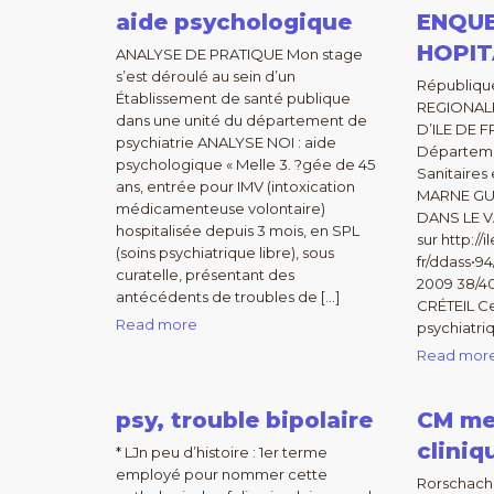
aide psychologique
ENQUE
HOPIT
ANALYSE DE PRATIQUE Mon stage
s’est déroulé au sein d’un
Républiqu
Établissement de santé publique
REGIONALE
dans une unité du département de
D’ILE DE 
psychiatrie ANALYSE NOI : aide
Départeme
psychologique « Melle 3. ?gée de 45
Sanitaires
ans, entrée pour IMV (intoxication
MARNE GUI
médicamenteuse volontaire)
DANS LE V
hospitalisée depuis 3 mois, en SPL
sur http://
(soins psychiatrique libre), sous
fr/ddass•94
curatelle, présentant des
2009 38/40
antécédents de troubles de […]
CRÉTEIL Ce
Read more
psychiatriq
Read mor
psy, trouble bipolaire
CM me
cliniq
* LJn peu d’histoire : 1er terme
employé pour nommer cette
Rorschach