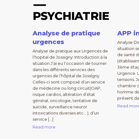
PSYCHIATRIE
Analyse de pratique
APP in
urgences
Analyse De
situation 
Analyse de pratique aux Urgences de
de santé 
l’hopital de Jossigny. Introduction à la
(établisse
situation J’ai eu l’occasion de tourner
3ème étage
dans les différents services des
Urgence. L
urgences de l’hôpital de Josslgny.
tensions. 
Celles-ci sont composé d’un service
chambre d
de médecine ou long circuit(OAP,
homme de 
risque cardios, altération d’état
présent dan
général, oncologie, tentative de
Read mor
suicide, surveillance neuror
intoxications diverses etc… ), d’un
service […]
Read more