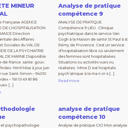
TE MINEUR
Analyse de pratique
AL
compétence 9
e Française AGENCE
ANALYSE DE PRATIQUE
 DE L’HOSPITALISATION
Compétence 9 LIEU : Clinique
FRANCE Direction
psychiatrique dans le service Van
ntale des Affaires
Gogh à la Maison de santé St Paul à st
 et Sociales du VAL DE
Rémy de Provence. Cest un service
DE DE LA PSYCHIATRIE
d’hospitalisation libre où seulement
AL DE MARNE Disponible
des femmes sont hospitalisées.
ile•de-france. sante. gouv.
Situations ou activités vues ou
/index -html Mise à jour juin
réalisées : Mme D est hospitalis
 rue Saint-Simon – 94010
psych’atrique à la ma n or 4 […]
dex – Tél 01 49 81 86
Read more
ues. […]
e
thodologie
analyse de pratique
ue
compétence 10
 et psychopathologie
Analyse de pratique CIO Mon analyse