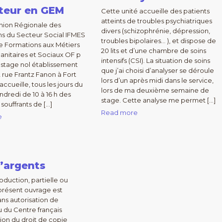
teur en GEM
Cette unité accueille des patients
atteints de troubles psychiatriques
nion Régionale des
divers (schizophrénie, dépression,
ns du Secteur Social IFMES
troubles bipolaires… ), et dispose de
 de Formations aux Métiers
20 lits et d’une chambre de soins
Sanitaires et Sociaux OF p
intensifs (CSI). La situation de soins
e stage nol établissement
que j’ai choisi d’analyser se déroule
2 rue Frantz Fanon à Fort
lors d’un après midi dans le service,
ccueille, tous les jours du
lors de ma deuxième semaine de
ndredi de 10 à 16 h des
stage. Cette analyse me permet […]
souffrants de […]
Read more
e
’argents
oduction, partielle ou
 présent ouvrage est
ans autorisation de
u du Centre français
tion du droit de copie