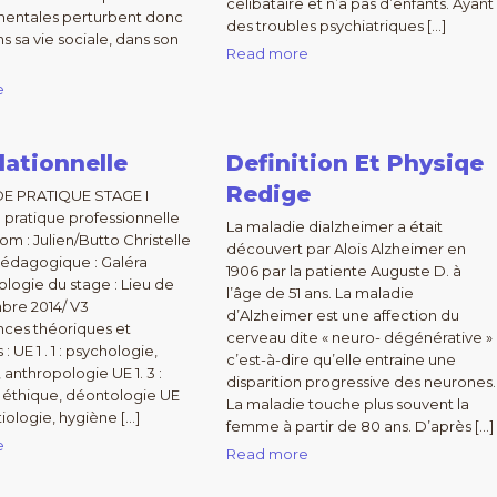
célibataire et n’a pas d’enfants. Ayant
mentales perturbent donc
des troubles psychiatriques […]
ns sa vie sociale, dans son
Read more
e
lationnelle
Definition Et Physiqe
Redige
E PRATIQUE STAGE I
 pratique professionnelle
La maladie dialzheimer a était
m : Julien/Butto Christelle
découvert par Alois Alzheimer en
pédagogique : Galéra
1906 par la patiente Auguste D. à
ologie du stage : Lieu de
l’âge de 51 ans. La maladie
bre 2014/ V3
d’Alzheimer est une affection du
nces théoriques et
cerveau dite « neuro- dégénérative »
: UE 1 . 1 : psychologie,
c’est-à-dire qu’elle entraine une
 anthropologie UE 1. 3 :
disparition progressive des neurones.
n, éthique, déontologie UE
La maladie touche plus souvent la
ctiologie, hygiène […]
femme à partir de 80 ans. D’après […]
e
Read more