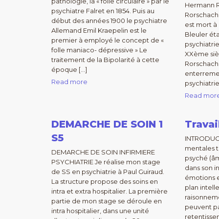
pathologie, la « folie circulaire » par le
Hermann 
psychiatre Falret en 1854. Puis au
Rorschach 
début des années 1900 le psychiatre
est mort à
Allemand Emil Kraepelin est le
Bleuler éta
premier à employé le concept de «
psychiatri
folle maniaco- dépressive » Le
XXème sièc
traitement de la Bipolarité à cette
Rorschach
époque […]
enterrement
Read more
psychiatrie
Read mor
DEMARCHE DE SOIN 1
Travai
S5
INTRODUCT
mentales t
DEMARCHE DE SOIN INFIRMIERE
psyché (âm
PSYCHIATRIE Je réalise mon stage
dans son in
de SS en psychiatrie à Paul Guiraud.
émotions e
La structure propose des soins en
plan intell
intra et extra hospitalier. La première
raisonnem
partie de mon stage se déroule en
peuvent pa
intra hospitalier, dans une unité
retentisse