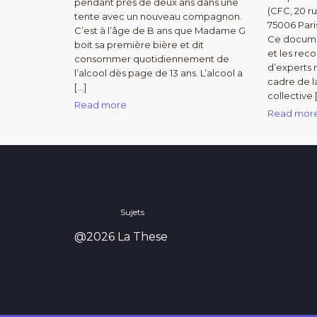
pendant près de deux ans dans une
(CFC, 20 r
tente avec un nouveau compagnon.
75006 Par
C’est à l’âge de B ans que Madame G
Ce docume
boit sa première bière et dit
et les re
consommer quotidiennement de
d’experts r
l’alcool dès page de 13 ans. L’alcool a
cadre de l
[…]
collective 
Read more
Read mor
Sujets
@2026 La These