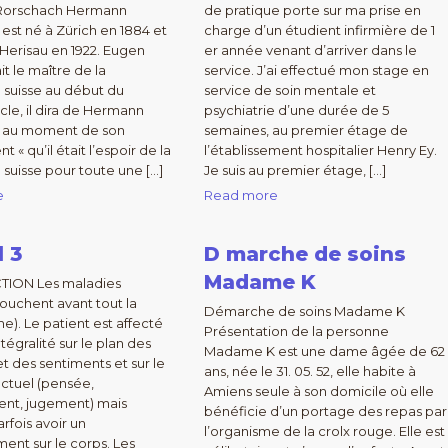
Rorschach Hermann
de pratique porte sur ma prise en
est né à Zürich en 1884 et
charge d’un étudient infirmière de 1
 Herisau en 1922. Eugen
er année venant d’arriver dans le
it le maître de la
service. J’ai effectué mon stage en
e suisse au début du
service de soin mentale et
le, il dira de Hermann
psychiatrie d’une durée de 5
 au moment de son
semaines, au premier étage de
 « qu’il était l’espoir de la
l’établissement hospitalier Henry Ey.
 suisse pour toute une […]
Je suis au premier étage, […]
e
Read more
l 3
D marche de soins
Madame K
ION Les maladies
ouchent avant tout la
Démarche de soins Madame K
e). Le patient est affecté
Présentation de la personne
tégralité sur le plan des
Madame K est une dame âgée de 62
t des sentiments et sur le
ans, née le 31. 05. 52, elle habite à
ectuel (pensée,
Amiens seule à son domicile où elle
ent, jugement) mais
bénéficie d’un portage des repas par
rfois avoir un
l’organisme de la crolx rouge. Elle est
ment sur le corps. Les