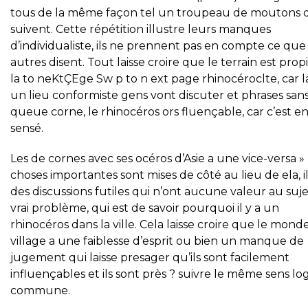
tous de la même façon tel un troupeau de moutons q
suivent. Cette répétition illustre leurs manques
d’individualiste, ils ne prennent pas en compte ce que 
autres disent. Tout laisse croire que le terrain est prop
la to neKtÇEge Sw p to n ext page rhinocéroclte, car l
un lieu conformiste gens vont discuter et phrases san
queue corne, le rhinocéros ors fluençable, car c’est e
sensé.
Les de cornes avec ses océros d’Asie a une vice-versa » 
choses importantes sont mises de côté au lieu de ela, il
des discussions futiles qui n’ont aucune valeur au suj
vrai problème, qui est de savoir pourquoi il y a un
rhinocéros dans la ville. Cela laisse croire que le mond
village a une faiblesse d’esprit ou bien un manque de
jugement qui laisse presager qu’ils sont facilement
influençables et ils sont près ? suivre le même sens lo
commune.