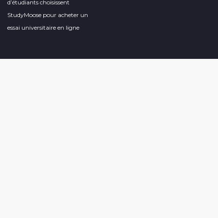
d’étudiants choisissent
StudyMoose pour acheter un
essai universitaire en ligne