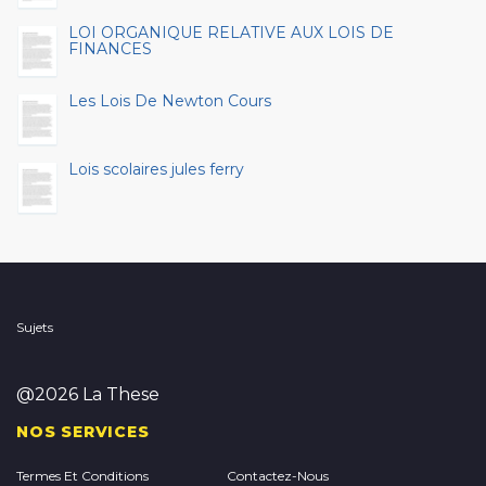
LOI ORGANIQUE RELATIVE AUX LOIS DE
FINANCES
Les Lois De Newton Cours
Lois scolaires jules ferry
Sujets
@2026 La These
NOS SERVICES
Termes Et Conditions
Contactez-Nous