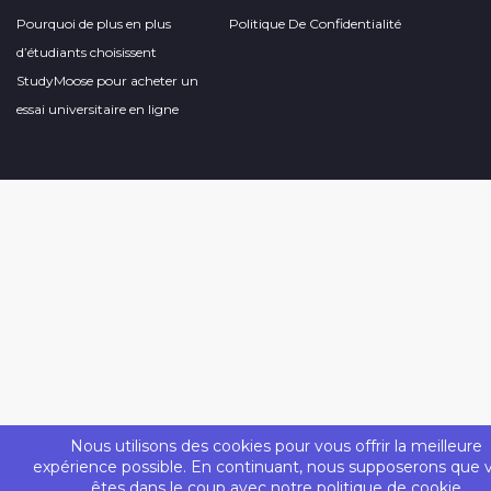
Pourquoi de plus en plus
Politique De Confidentialité
d’étudiants choisissent
StudyMoose pour acheter un
essai universitaire en ligne
Nous utilisons des cookies pour vous offrir la meilleure
expérience possible. En continuant, nous supposerons que 
êtes dans le coup avec notre
politique de cookie