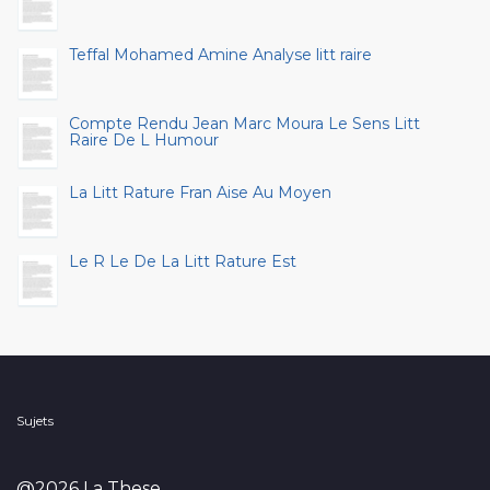
Teffal Mohamed Amine Analyse litt raire
Compte Rendu Jean Marc Moura Le Sens Litt
Raire De L Humour
La Litt Rature Fran Aise Au Moyen
Le R Le De La Litt Rature Est
Sujets
@2026 La These