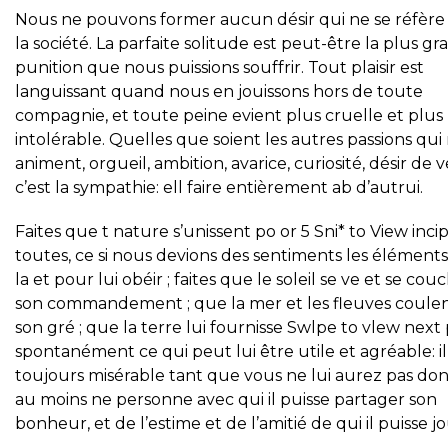
Nous ne pouvons former aucun désir qui ne se réfère 
la société. La parfaite solitude est peut-être la plus g
punition que nous puissions souffrir. Tout plaisir est
languissant quand nous en jouissons hors de toute
compagnie, et toute peine evient plus cruelle et plus
intolérable. Quelles que soient les autres passions qui
animent, orgueil, ambition, avarice, curiosité, désir de v
c’est la sympathie: ell faire entièrement ab d’autrui.
Faites que t nature s’unissent po or 5 Sni* to View inci
toutes, ce si nous devions des sentiments les élément
la et pour lui obéir ; faites que le soleil se ve et se cou
son commandement ; que la mer et les fleuves coulen
son gré ; que la terre lui fournisse Swlpe to vlew next
spontanément ce qui peut lui être utile et agréable: il
toujours misérable tant que vous ne lui aurez pas do
au moins ne personne avec qui il puisse partager son
bonheur, et de l’estime et de l’amitié de qui il puisse jo