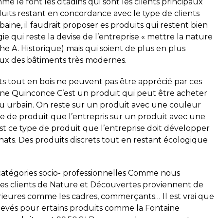
e le font les citadins qui sont les clients principaux
uits restant en concordance avec le type de clients
baine, il faudrait proposer es produits qui restent bien
 qui reste la devise de l’entreprise « mettre la nature
he A. Historique) mais qui soient de plus en plus
ux des bâtiments très modernes.
ts tout en bois ne peuvent pas être apprécié par ces
aine Quinconce C’est un produit qui peut être acheter
ieu urbain. On reste sur un produit avec une couleur
ype de produit que l’entrepris sur un produit avec une
est ce type de produit que l’entreprise doit développer
hats. Des produits discrets tout en restant écologique
 catégories socio- professionnelles Comme nous
r, les clients de Nature et Découvertes proviennent de
érieures comme les cadres, commerçants… Il est vrai que
élevés pour ertains produits comme la Fontaine