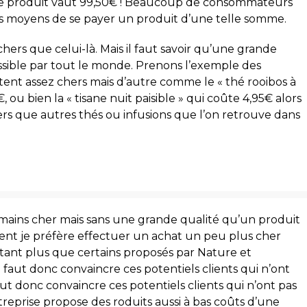
 ce produit vaut 99,50€ ! Beaucoup de consommateurs
les moyens de se payer un produit d’une telle somme.
ers que celui-là. Mais il faut savoir qu’une grande
ssible par tout le monde. Prenons l’exemple des
coutent assez chers mais d’autre comme le « thé rooibos à
 ou bien la « tisane nuit paisible » qui coûte 4,95€ alors
ers que autres thés ou infusions que l’on retrouve dans
 mains cher mais sans une grande qualité qu’un produit
ent je préfère effectuer un achat un peu plus cher
utant plus que certains proposés par Nature et
 faut donc convaincre ces potentiels clients qui n’ont
faut donc convaincre ces potentiels clients qui n’ont pas
treprise propose des roduits aussi à bas coûts d’une