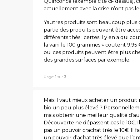
Quinconce (exemple cité ci- dessus),
actuellement avec la crise n’ont pas 
Yautres produits sont beaucoup plus ch
partie des produits peuvent être acce
différents thés ; certes il y en a qui 
la vanille 100 grammes » coutent 9,95 €,
oui ces produits peuvent être plus ch
des grandes surfaces par exemple.
Page:
1
sur
3
Mais il vaut mieux acheter un produit
bio un peu plus élevé ? Personnellem
mais obtenir une meilleur qualité d’a
Découverte ne dépassent pas le 10€. Il
pas un pouvoir crachat très le 10€. Il 
un pouvoir d’achat très élevé que l’en