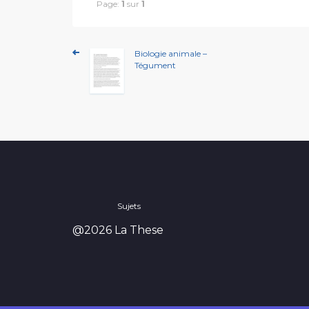
Page:
1
sur
1
Biologie animale –
Tégument
Sujets
@2026 La These