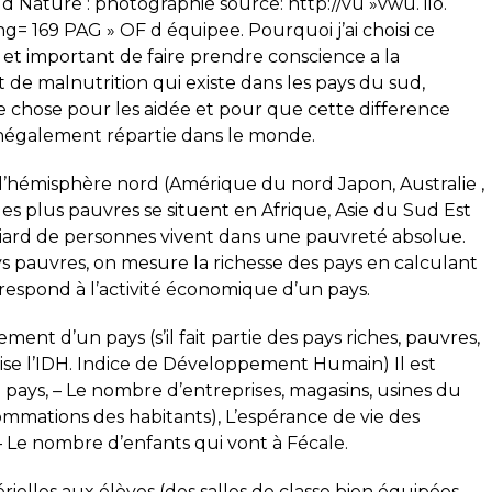
Nature : photographie source: http://vu »vwu. ilo.
= 169 PAG » OF d équipee. Pourquoi j’ai choisi ce
 il et important de faire prendre conscience a la
de malnutrition qui existe dans les pays du sud,
ue chose pour les aidée et pour que cette difference
 inégalement répartie dans le monde.
s l’hémisphère nord (Amérique du nord Japon, Australie ,
les plus pauvres se situent en Afrique, Asie du Sud Est
iard de personnes vivent dans une pauvreté absolue.
ys pauvres, on mesure la richesse des pays en calculant
rrespond à l’activité économique d’un pays.
nt d’un pays (s’il fait partie des pays riches, pauvres,
ise l’IDH. Indice de Développement Humain) Il est
e pays, – Le nombre d’entreprises, magasins, usines du
sommations des habitants), L’espérance de vie des
. – Le nombre d’enfants qui vont à Fécale.
lles aux élèves (des salles de classe bien équipées,