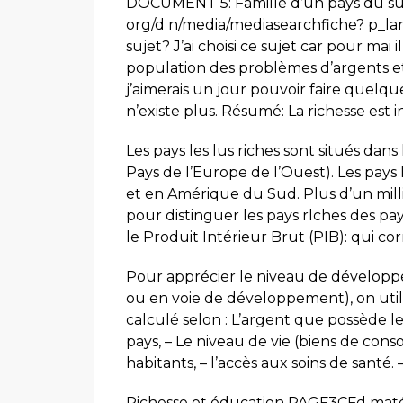
DOCUMENT 5: Famille d’un pays du sud 
org/d n/media/mediasearchfiche? p_lang
sujet? J’ai choisi ce sujet car pour mai
population des problèmes d’argents et 
j’aimerais un jour pouvoir faire quelq
n’existe plus. Résumé: La richesse est
Les pays les lus riches sont situés dan
Pays de l’Europe de l’Ouest). Les pays 
et en Amérique du Sud. Plus d’un mill
pour distinguer les pays rlches des pa
le Produit Intérieur Brut (PIB): qui co
Pour apprécier le niveau de développeme
ou en voie de développement), on util
calculé selon : L’argent que possède l
pays, – Le niveau de vie (biens de con
habitants, – l’accès aux soins de santé
Richesse et éducation PAGF3CFd matérie