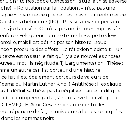
r or 3 Sni* to nextggge Concession : situe la th se adverse
he). – Réfutation par la négation : « n’est pas une
ysique » : marque ce que ce n’est pas pour renforcer ce
Questions rhétorique (110) – Phrases développées en
ions juxtaposées. Ce n’est pas un discours improvisée
e renforce Féloquence du texte. ue ‘h Swlpe to vlew
selle, mais il est définit pas son histoire. Deux
e = produire des effets – La réflexion = existe-t-il un
xte est mis sur le fait qu’il y a de nouvelles choses
ouveau mot : la négritude. 1) L’argumentation : Thèse :
 un autre car il st porteur d’une histoire
ce fait, il est également porteurs de valeurs de
bama ou Martin Luther King. ) Antithèse : Il explique
. Il définit sa thèse pas la négative. L’auteur dit que
odèle européen qui lui, s’est réservé le privilège de
 POLÉMIQUE. Aimé Césaire s’insurge contre les
eut répondre de façon univoque à la uestion « qu’est-
 donc les hommes noirs.