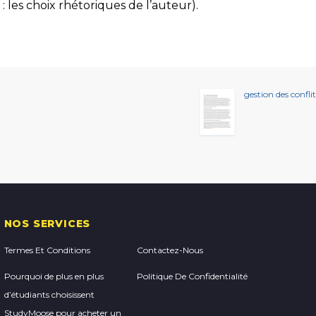
f : les choix rhétoriques de l’auteur).
gestion des conflit
NOS SERVICES
Termes Et Conditions
Contactez-Nous
Pourquoi de plus en plus
Politique De Confidentialité
d’étudiants choisissent
StudyMoose pour acheter un