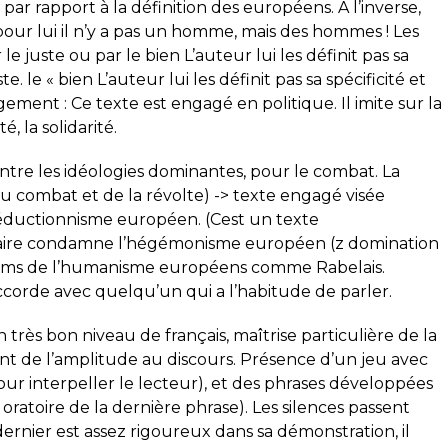
par rapport à la définition des européens. A l’inverse,
 pour lui il n’y a pas un homme, mais des hommes ! Les
 juste ou par le bien L’auteur lui les définit pas sa
te. le « bien L’auteur lui les définit pas sa spécificité et
gement : Ce texte est engagé en politique. Il imite sur la
é, la solidarité.
ntre les idéologies dominantes, pour le combat. La
du combat et de la révolte) -> texte engagé visée
réductionnisme européen. (Cest un texte
aire condamne l’hégémonisme européen (z domination
ds noms de l’humanisme européens comme Rabelais.
accorde avec quelqu’un qui a l’habitude de parler.
 très bon niveau de français, maîtrise particulière de la
t de l’amplitude au discours. Présence d’un jeu avec
(pour interpeller le lecteur), et des phrases développées
oratoire de la dernière phrase). Les silences passent
dernier est assez rigoureux dans sa démonstration, il