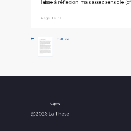
laisse à réflexion, mais assez sensible (c
Page:
1
sur
1
culture
Sujets
@2026 La These