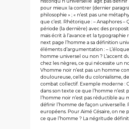
historiqu n universelle ‘agit pas défini
pour mieux la contrer (dernier paragrap
philosophie » ; « n’est pas une métaph
que c’est. Rhétorique : – Anaphores – 
période (la dernière) avec des proposit
mais écrit à l’avance et la typographi
next page l’homme a sa définition univer
éléments d’argumentation : – L’éloquenc
homme universel ou non ? L’accent du te
chez les nègres, ce qui nécessite un n
Vhomme noir n’est pas un homme comme
douloureuse, celle du colonialisme, de 
combat collectif. Exemple moderne : O
dans son texte ce que l’homme n’est pas
l’homme noir n’est pas réductible au m
définir l’homme de façon universelle.
européens. Pour Aimé Césaire, on ne p
ce que l’homme ? La négritude définit