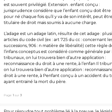
est souvent privilégié. Extension . enfant conçu :
jurisprudence considère que l’enfant conçu doit être
pour né chaque fois qu’il y va de son intérêt, peut êtr
titulaire de droit mais soumis à aucune charge.
L’adage est un adage latin, résulte de cet adage : plus
articles du code civil (ex : art 725 du cc : concernant le
successions, 906 : n matière de libéralité) cette règle d
l’infans conceptus est considéré comme générale par 
tribunaux, on lui trouvera bien d’autre application :
reconnaissance du droit à une rente, à l’enfan Il tribu
on lui trouvera bien d’autre application : reconnaissa
droit à une rente, à Penfant conçu à un accident du tr
ayant entrainé la mort du père.
Page:
1
sur
3
Pour résoudre tout problème lié à la preuve, le législ