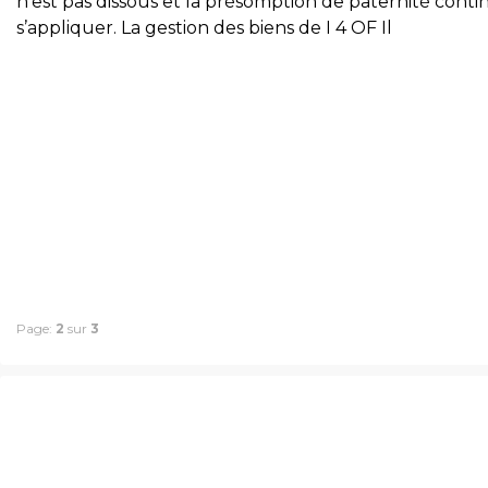
n’est pas dissous et la présomption de paternité conti
s’appliquer. La gestion des biens de I 4 OF Il
Page:
2
sur
3